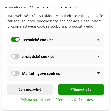
oměj vlčí mor (Aconitum lycoctonum) – 1
Tyto webové stránky ukládají v souladu se zákony na vaše
orlíček obecný Aquilegia vulgaris) – 2
zařízení soubory, obecně nazývané cookies. Odsouhlaste
prosím nastavení cookies souborů pro použití webu.
prvosenka jarní (Primula veris) – 1
pryskyřník platanolistý (Ranunculus platanifolius) – 0,5
Technické cookies
pupava bezlodyžná (Carlina acaulis) – 0,2
rdesno hadí kořen (Bistorta officinalis) – 8
Analytické cookies
řebříček obecný (Achillea millefolium) – 0,8
Marketingové cookies
silenka dvoudomá (Silene dioica) – 3
silenka nadmutá (Silene vulagris) – 3,5
Jen nezbytné
Přijmout vše
sléz pižmový (Malva moschata) – 4
Přejít na stránku Prohlášení o použití cookies
smolnička obecná (Viscaria vulgaris) – 1