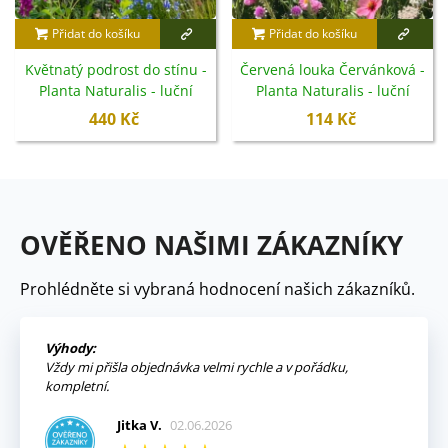
Přidat do košíku
Přidat do košíku
Květnatý podrost do stínu -
Červená louka Červánková -
Planta Naturalis - luční
Planta Naturalis - luční
směs - 40 g
směs - 10 g
440 Kč
114 Kč
OVĚŘENO NAŠIMI ZÁKAZNÍKY
Prohlédněte si vybraná hodnocení našich zákazníků.
Výhody:
Vždy mi přišla objednávka velmi rychle a v pořádku,
kompletní.
Jitka V.
02.06.2026