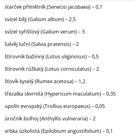
starček přímětník (Senecio jacobaea) – 0,1
svízel bílý (Galium album) – 2,5
svízel syřišťový (Galium verum) – 3
šalvěj luční (Salvia pratensis) – 2
štírovník bažinný (Lotus uliginosus) – 0,5
štírovník růžkatý (Lotus corniculatus) – 2
šťovík kyselý (Rumex acetosa) – 1,2
třezalka skvrnitá (Hypericum maculatum) – 0,35
upolín evropský (Trollius europaeus) – 0,05
úročník bolhoj (Anthyllis vulneraria) – 2
vrbka úzkolistá (Epilobium angustifolium) – 0,1