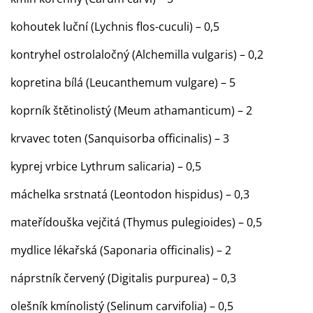
kohoutek luční (Lychnis flos-cuculi) – 0,5
kontryhel ostrolaločný (Alchemilla vulgaris) – 0,2
kopretina bílá (Leucanthemum vulgare) – 5
koprník štětinolistý (Meum athamanticum) – 2
krvavec toten (Sanquisorba officinalis) – 3
kyprej vrbice Lythrum salicaria) – 0,5
máchelka srstnatá (Leontodon hispidus) – 0,3
mateřídouška vejčitá (Thymus pulegioides) – 0,5
mydlice lékařská (Saponaria officinalis) – 2
náprstník červený (Digitalis purpurea) – 0,3
olešník kmínolistý (Selinum carvifolia) – 0,5