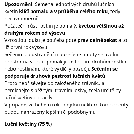
Upozornění:
Semena jednotlivých druhů lučních
květin
klíčí pomalu a v průběhu celého roku
, tedy
nerovnoměrně.
Počáteční růst rostlin je pomalý,
kvetou většinou až
druhým rokem od výsevu
.
Vzrostlou louku je potřeba poté
pravidelně sekat
a to
již první rok výsevu.
Sečením a odstraněním posečené hmoty se uvolní
prostor na slunci i pomaleji rostoucím druhům rostlin
nebo rostlinám, které vyklíčily později.
Sečením se
podporuje druhová pestrost lučních květů.
Proto nepřisévejte do založeného trávníku a
nemíchejte s běžnými travními osivy, zcela určitě by
luční květiny potlačily.
V případě, že během roku dojdou některé komponenty,
budou nahrazeny lepšími či podobnými.
Luční květiny (75 %)