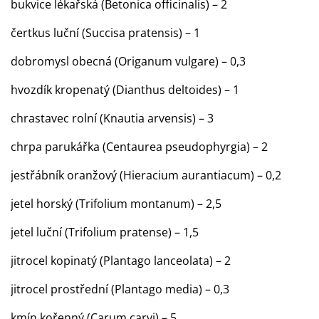
bukvice lékařská (Betonica officinalis) – 2
čertkus luční (Succisa pratensis) – 1
dobromysl obecná (Origanum vulgare) – 0,3
hvozdík kropenatý (Dianthus deltoides) – 1
chrastavec rolní (Knautia arvensis) – 3
chrpa parukářka (Centaurea pseudophyrgia) – 2
jestřábník oranžový (Hieracium aurantiacum) – 0,2
jetel horský (Trifolium montanum) – 2,5
jetel luční (Trifolium pratense) – 1,5
jitrocel kopinatý (Plantago lanceolata) – 2
jitrocel prostřední (Plantago media) – 0,3
kmín kořenný (Carum carvi) – 5