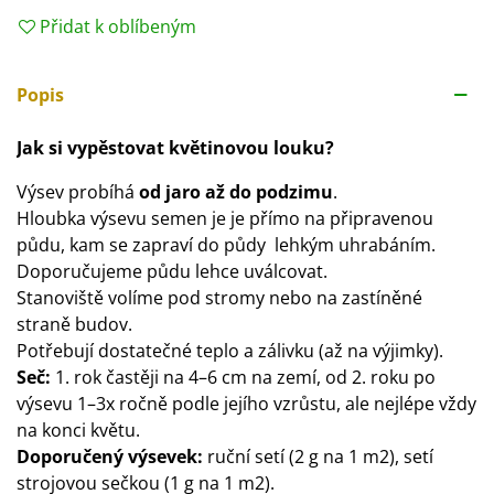
Přidat k oblíbeným
Popis
Jak si vypěstovat květinovou louku?
Výsev probíhá
od jaro až do podzimu
.
Hloubka výsevu semen je je přímo na připravenou
půdu, kam se zapraví do půdy lehkým uhrabáním.
Doporučujeme půdu lehce uválcovat.
Stanoviště volíme pod stromy nebo na zastíněné
straně budov.
Potřebují dostatečné teplo a zálivku (až na výjimky).
Seč:
1. rok častěji na 4–6 cm na zemí, od 2. roku po
výsevu 1–3x ročně podle jejího vzrůstu, ale nejlépe vždy
na konci květu.
Doporučený výsevek:
ruční setí (2 g na 1 m2), setí
strojovou sečkou (1 g na 1 m2).