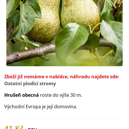
Zboží již nemáme v nabídce, náhradu najdete zde:
Ostatní plodící stromy
Hrušeň obecná
roste do výše 30 m.
Východní Evropa je její domovina.
41 Kč