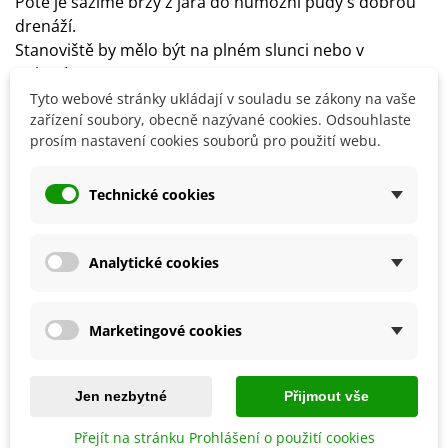
Poté je sázíme brzy z jara do humózní půdy s dobrou
drenáží.
Stanoviště by mělo být na plném slunci nebo v
polostínu.
Klíčení trvá déle.
Tyto webové stránky ukládají v souladu se zákony na vaše
zařízení soubory, obecně nazývané cookies. Odsouhlaste
Půda by měla být středně těžká, výživná s pravidelnou
prosím nastavení cookies souborů pro použití webu.
zálivkou.
Technické cookies
Detaily produktu
Analytické cookies
SOUVISEJÍCÍ PRODUKTY
Marketingové cookies
Jen nezbytné
Přijmout vše
Přejít na stránku Prohlášení o použití cookies