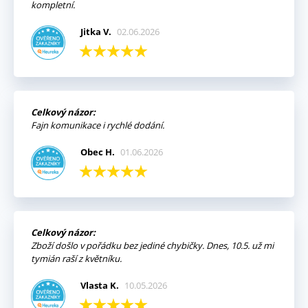
kompletní.
Jitka V.
02.06.2026
Celkový názor:
Fajn komunikace i rychlé dodání.
Obec H.
01.06.2026
Celkový názor:
Zboží došlo v pořádku bez jediné chybičky. Dnes, 10.5. už mi
tymián raší z květníku.
Vlasta K.
10.05.2026