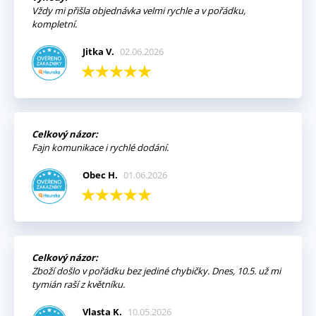
Vždy mi přišla objednávka velmi rychle a v pořádku,
kompletní.
Jitka V.
02.06.2026
Celkový názor:
Fajn komunikace i rychlé dodání.
Obec H.
01.06.2026
Celkový názor:
Zboží došlo v pořádku bez jediné chybičky. Dnes, 10.5. už mi
tymián raší z květníku.
Vlasta K.
10.05.2026