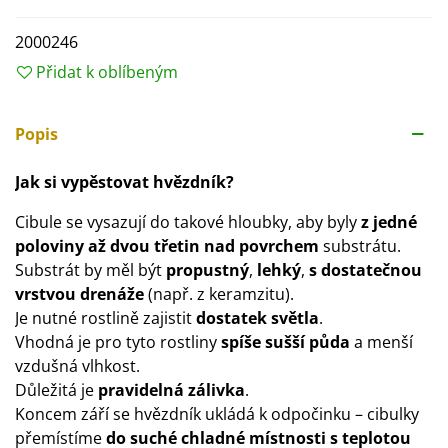
2000246
Přidat k oblíbeným
Popis
Jak si vypěstovat hvězdník?
Cibule se vysazují do takové hloubky, aby byly
z jedné
poloviny až dvou třetin nad povrchem
substrátu.
Substrát by měl být
propustný
,
lehký
,
s dostatečnou
vrstvou drenáže
(např. z keramzitu).
Je nutné rostlině zajistit
dostatek světla
.
Vhodná je pro tyto rostliny
spíše sušší půda
a menší
vzdušná vlhkost.
Důležitá je
pravidelná zálivka
.
Koncem září se hvězdník ukládá k odpočinku – cibulky
přemístíme
do suché chladné místnosti s teplotou