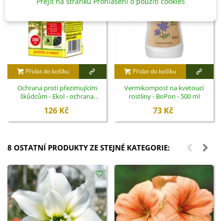
Přejít na stránku Prohlášení o použití cookies
Přidat do košíku
Přidat do košíku
Ochrana proti přezimujícím
Vermikompost na kvetoucí
škůdcům - Ekol - ochrana
rostliny - BoPon - 500 ml
rostlin - 100 ml
126 Kč
73 Kč
8 OSTATNÍ PRODUKTY ZE STEJNÉ KATEGORIE: