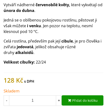
Vytváří nádherné
červenobílé květy,
které vykvétají od
února do dubna
.
Jedná se o oblíbenou pokojovou rostlinu, pěstovat ji
však můžete
i venku
. Jen pozor na teplotu, nesmí
klesnout pod 10 °C.
Celá rostlina, především pak její
cibule
, je pro člověka i
zvířata
jedovatá
, jelikož obsahuje různé
druhy
alkaloidů
.
Velikost cibulky:
22/24
128 Kč
Skladem
Přidat do košíku
-
+