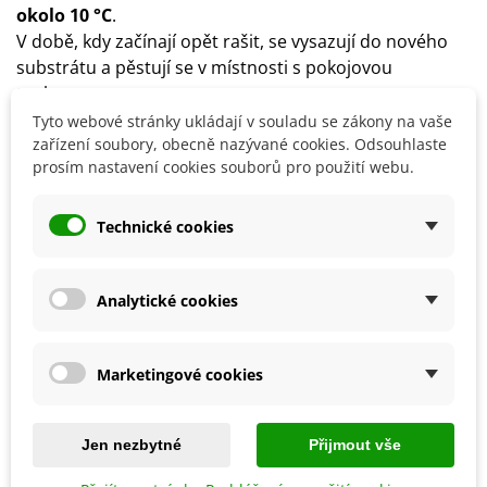
okolo 10 °C
.
V době, kdy začínají opět rašit, se vysazují do nového
substrátu a pěstují se v místnosti s pokojovou
teplotou.
Pěstování je možné
i venku na slunci
, jen nesní noční
Tyto webové stránky ukládají v souladu se zákony na vaše
teplota klesnout pod 10 °C.
zařízení soubory, obecně nazývané cookies. Odsouhlaste
prosím nastavení cookies souborů pro použití webu.
Rostlina se množí postranními cibulkami nebo semeny
(náročnější postup).
Technické cookies
Detaily produktu
Analytické cookies
SOUVISEJÍCÍ PRODUKTY
Marketingové cookies
Jen nezbytné
Přijmout vše