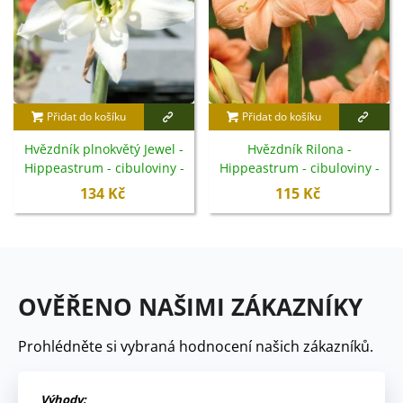
Přidat do košíku
Přidat do košíku
Hvězdník plnokvětý Jewel -
Hvězdník Rilona -
Hippeastrum - cibuloviny -
Hippeastrum - cibuloviny -
1 ks
1 ks
134 Kč
115 Kč
OVĚŘENO NAŠIMI ZÁKAZNÍKY
Prohlédněte si vybraná hodnocení našich zákazníků.
Výhody: