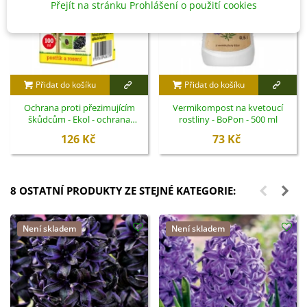
Přejít na stránku Prohlášení o použití cookies
Přidat do košíku
Přidat do košíku
Ochrana proti přezimujícím
Vermikompost na kvetoucí
škůdcům - Ekol - ochrana
rostliny - BoPon - 500 ml
rostlin - 100 ml
126 Kč
73 Kč
8 OSTATNÍ PRODUKTY ZE STEJNÉ KATEGORIE:
Není skladem
Není skladem