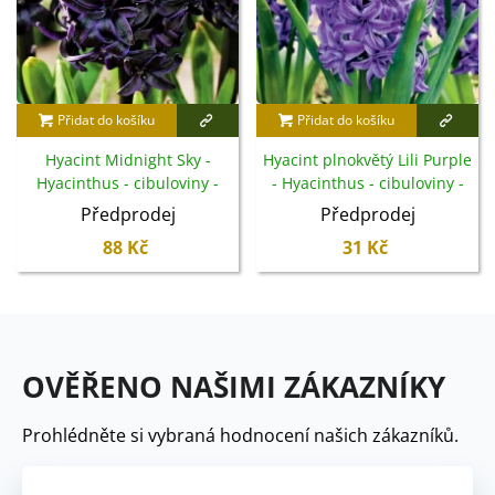
Přidat do košíku
Přidat do košíku
Hyacint Midnight Sky -
Hyacint plnokvětý Lili Purple
Hyacinthus - cibuloviny -
- Hyacinthus - cibuloviny -
1 ks
1 ks
Předprodej
Předprodej
88 Kč
31 Kč
OVĚŘENO NAŠIMI ZÁKAZNÍKY
Prohlédněte si vybraná hodnocení našich zákazníků.