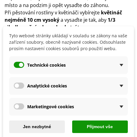
místo a na podzim ji opět vysaďte do záhonu.
Při pěstování rostliny v květináči vybírejte
květináč
nejméně 10 cm vysoký
a vysaďte je tak, aby
1/3
cibulky vyčnívala nad substrát
.
Cibule je možné před výsadbou
rychlit
– uložte je do
Tyto webové stránky ukládají v souladu se zákony na vaše
papírového sáčku do lednice a ponechte je tam po
zařízení soubory, obecně nazývané cookies. Odsouhlaste
prosím nastavení cookies souborů pro použití webu.
dobu 1 měsíce.
Technické cookies
Detaily produktu
Analytické cookies
SOUVISEJÍCÍ PRODUKTY
Marketingové cookies
Jen nezbytné
Přijmout vše