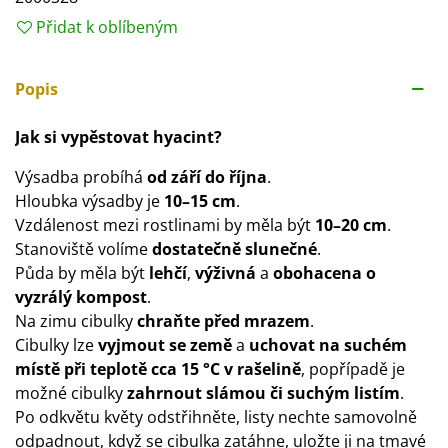
Přidat k oblíbeným
Popis
Jak si vypěstovat hyacint?
Výsadba probíhá
od září do října
.
Hloubka výsadby je
10–15 cm
.
Vzdálenost mezi rostlinami by měla být
10–20 cm
.
Stanoviště volíme
dostatečně
slunečné
.
Půda by měla být
lehčí
,
výživná
a
obohacena o
vyzrálý kompost
.
Na zimu cibulky
chraňte před mrazem
.
Cibulky lze
vyjmout se země
a
uchovat na suchém
místě při teplotě cca 15 °C v rašelině
, popřípadě je
možné cibulky
zahrnout slámou či suchým listím
.
Po odkvětu květy odstřihněte, listy nechte samovolně
odpadnout, když se cibulka zatáhne, uložte ji na tmavé