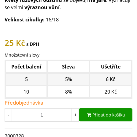
Květy růžových odstínů
se objevují
na jaře
. Vyznačují
se velmi
výraznou vůní
.
Velikost cibulky:
16/18
25 Kč
Množstevní slevy
Počet balení
Sleva
Ušetříte
5
5%
6 Kč
10
8%
20 Kč
Předobjednávka
Přidat do košíku
-
+
2000328