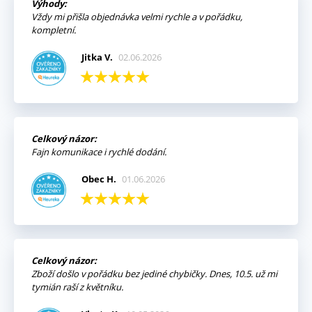
Výhody:
Vždy mi přišla objednávka velmi rychle a v pořádku,
kompletní.
Jitka V.
02.06.2026
Celkový názor:
Fajn komunikace i rychlé dodání.
Obec H.
01.06.2026
Celkový názor:
Zboží došlo v pořádku bez jediné chybičky. Dnes, 10.5. už mi
tymián raší z květníku.