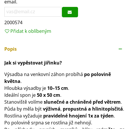
email.
2000574
Přidat k oblíbeným
Popis
Jak si vypěstovat jiřinku?
Výsadba na venkovní záhon probíhá
po polovině
května
.
Hloubka výsadby je
10–15 cm
.
Ideální spon je
50 x 50 cm
.
Stanoviště volíme
slunečné a chráněné před větrem
.
Půda by měla být
výživná
,
propustná a hlinitopísčitá
.
Rostlina vyžaduje
pravidelné hnojení 1x za týden
.
Po polovině srpna se rostlina již nehnojí.