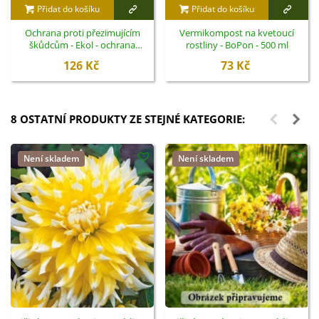
Přidat do košíku
Přidat do košíku
Ochrana proti přezimujícím
Vermikompost na kvetoucí
škůdcům - Ekol - ochrana
rostliny - BoPon - 500 ml
rostlin - 100 ml
126 Kč
73 Kč
8 OSTATNÍ PRODUKTY ZE STEJNÉ KATEGORIE:
Není skladem
Není skladem