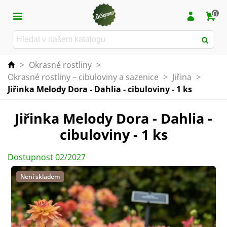
0
>
Okrasné rostliny
>
Okrasné rostliny – cibuloviny a sazenice
>
Jiřina
>
Jiřinka Melody Dora - Dahlia - cibuloviny - 1 ks
Jiřinka Melody Dora - Dahlia -
cibuloviny - 1 ks
Dostupnost 02/2027
Není skladem