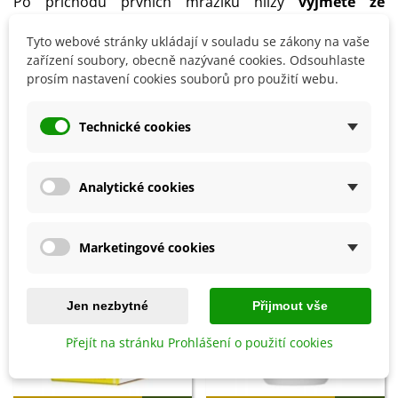
Po příchodu prvních mrazíků hlízy
vyjměte ze
země,
seřízněte stonky na 5 cm a hlízy uložte
na
Tyto webové stránky ukládají v souladu se zákony na vaše
suchém a vzdušném místě s teplotou 5–8 °C
.
zařízení soubory, obecně nazývané cookies. Odsouhlaste
prosím nastavení cookies souborů pro použití webu.
Detaily produktu
Technické cookies
SOUVISEJÍCÍ PRODUKTY
Analytické cookies
Marketingové cookies
Jen nezbytné
Přijmout vše
Přejít na stránku Prohlášení o použití cookies