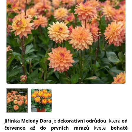
Jiřinka Melody Dora
je
dekorativní odrůdou
, která
od
července až do prvních mrazů
kvete
bohatě