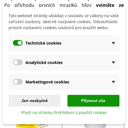
Po příchodu prvních mrazíků hlízy
vyjměte ze
země,
seřízněte stonky na 5 cm a hlízy uložte
na
Tyto webové stránky ukládají v souladu se zákony na vaše
suchém a vzdušném místě s teplotou 5–8 °C
.
zařízení soubory, obecně nazývané cookies. Odsouhlaste
prosím nastavení cookies souborů pro použití webu.
Detaily produktu
Technické cookies
SOUVISEJÍCÍ PRODUKTY
Analytické cookies
Marketingové cookies
Jen nezbytné
Přijmout vše
Přejít na stránku Prohlášení o použití cookies