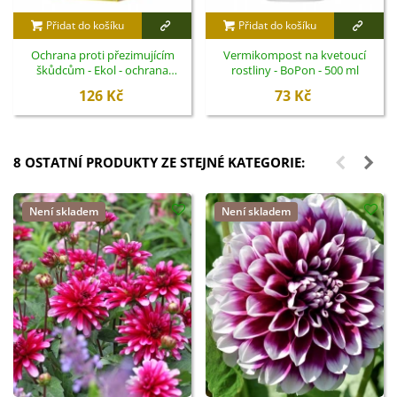
Přidat do košíku
Přidat do košíku
Ochrana proti přezimujícím
Vermikompost na kvetoucí
škůdcům - Ekol - ochrana
rostliny - BoPon - 500 ml
rostlin - 100 ml
126 Kč
73 Kč
8 OSTATNÍ PRODUKTY ZE STEJNÉ KATEGORIE:
Není skladem
Není skladem