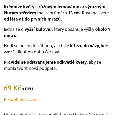
Krémové květy s růžovým lemováním
a
výrazným
žlutým středem
mají v průměru
13 cm
. Rostlina kvete
od léta až do prvních mrazů
.
Jedná se o
vyšší kultivar
, který dosahuje výšky
okolo 1
metru
.
Hodí se nejen do záhonu, ale také
k řezu do vázy
, kde
vydrží dlouhou dobu čerstvá.
Pravidelně odstraňujeme odkvetlé květy
, aby se
mohla tvořit nová poupata.
69 Kč
Předobjednávka
Upozorníme vás, až produkt bude skladem. Vložte váš