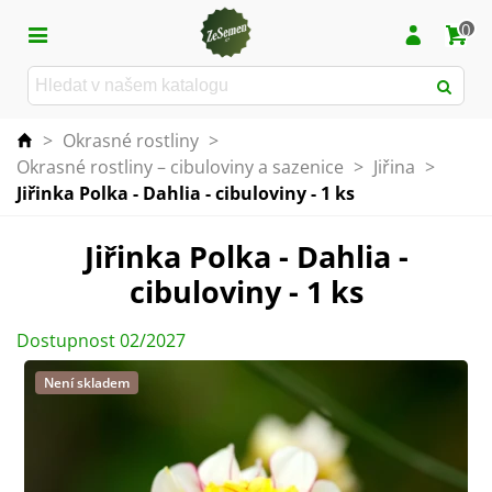
0
>
Okrasné rostliny
>
Okrasné rostliny – cibuloviny a sazenice
>
Jiřina
>
Jiřinka Polka - Dahlia - cibuloviny - 1 ks
Jiřinka Polka - Dahlia -
cibuloviny - 1 ks
Dostupnost 02/2027
Není skladem