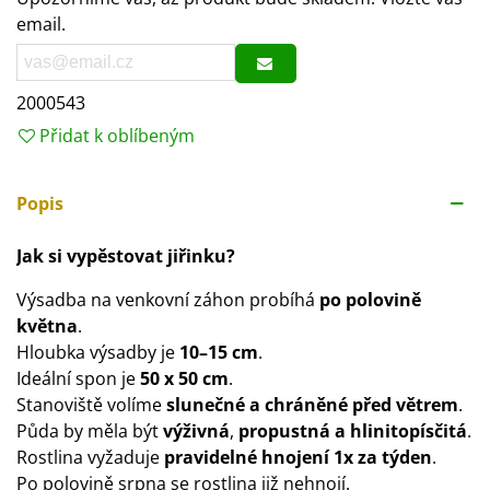
email.
2000543
Přidat k oblíbeným
Popis
Jak si vypěstovat jiřinku?
Výsadba na venkovní záhon probíhá
po polovině
května
.
Hloubka výsadby je
10–15 cm
.
Ideální spon je
50 x 50 cm
.
Stanoviště volíme
slunečné a chráněné před větrem
.
Půda by měla být
výživná
,
propustná a hlinitopísčitá
.
Rostlina vyžaduje
pravidelné hnojení 1x za týden
.
Po polovině srpna se rostlina již nehnojí.