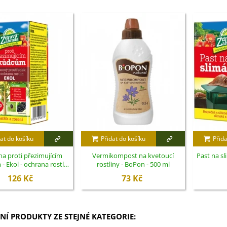
at do košíku
Přidat do košíku
Přida
a proti přezimujícím
Vermikompost na kvetoucí
Past na sl
 Ekol - ochrana rostlin
rostliny - BoPon - 500 ml
- 100 ml
126 Kč
73 Kč
NÍ PRODUKTY ZE STEJNÉ KATEGORIE: