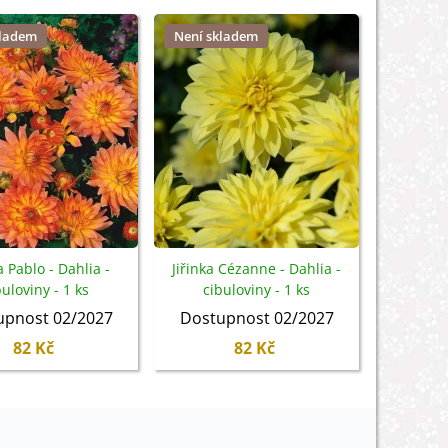
kladem
Není skladem
Není sk
a Pablo - Dahlia -
Jiřinka Cézanne - Dahlia -
Jiřinka N
buloviny - 1 ks
cibuloviny - 1 ks
hlíz
upnost 02/2027
Dostupnost 02/2027
82 Kč
82 Kč