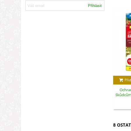
Přihlásit
Přid
Ochran
škůdcům -
8 OSTAT