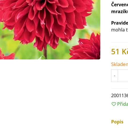
Červen
mrazík
Pravid
mohla t
51 K
Sklade
-
IO Ředkev bílá Laurin -
200113
aphanus sativus - bio...
Přid
4 Kč
Popis
IO Mangold duhový - Beta
ulgaris - bio semena...