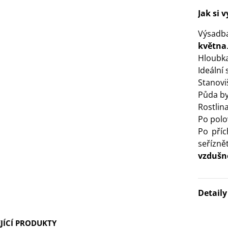
Jak si 
3 Kč
Výsadba
IO Bazalka pravá červená -
května
cimum basilicum -...
Hloubka
6 Kč
Ideální
Stanovi
IO Stévie sladká - Stevia
Půda by
ebaudiana - bio...
Rostlin
4 Kč
Po polov
Po příc
seřízně
vzdušné
Detail
JÍCÍ PRODUKTY