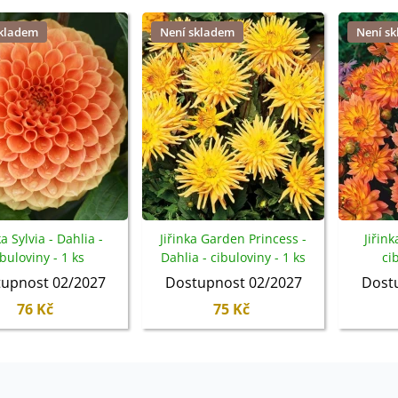
skladem
Není skladem
Není s
ka Sylvia - Dahlia -
Jiřinka Garden Princess -
Jiřink
ibuloviny - 1 ks
Dahlia - cibuloviny - 1 ks
ci
upnost 02/2027
Dostupnost 02/2027
Dost
76 Kč
75 Kč