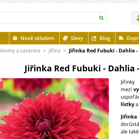
Nově skladem
Slevy
Blog
Dopr
uloviny a sazenice
>
Jiřina
>
Jiřinka Red Fubuki - Dahlia - 
Jiřinka Red Fubuki - Dahlia -
Jiři
mezi
v
uspořá
lístky
a
Jiřink
dorůst
ale tak