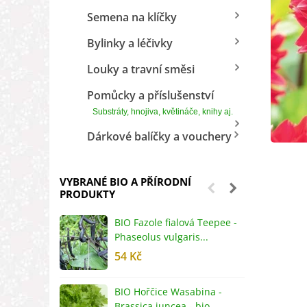
Semena na klíčky
Bylinky a léčivky
Louky a travní směsi
Pomůcky a příslušenství
Substráty, hnojiva, květináče, knihy aj.
Dárkové balíčky a vouchery
VYBRANÉ BIO A PŘÍRODNÍ
PRODUKTY
BIO Fazole fialová Teepee -
B
Phaseolus vulgaris...
R
54 Kč
5
BIO Hořčice Wasabina -
B
Brassica juncea - bio...
v