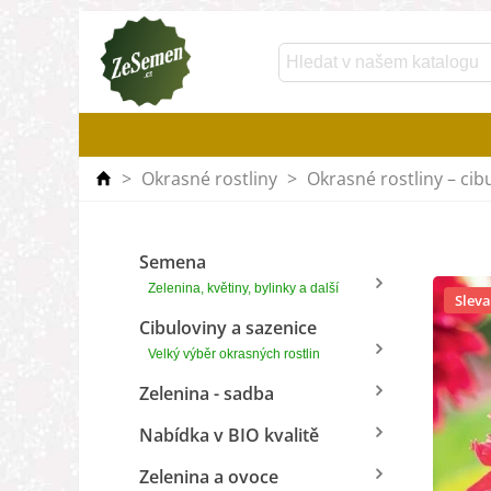
>
Okrasné rostliny
>
Okrasné rostliny – cib
Semena
Zelenina, květiny, bylinky a další
Sleva
Cibuloviny a sazenice
Velký výběr okrasných rostlin
Zelenina - sadba
Nabídka v BIO kvalitě
Zelenina a ovoce