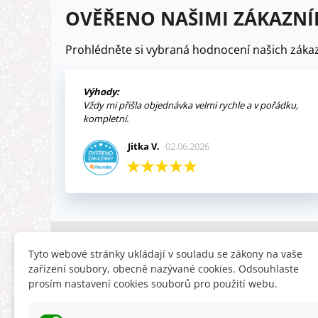
OVĚŘENO NAŠIMI ZÁKAZNÍ
Prohlédněte si vybraná hodnocení našich zákaz
Výhody:
Vždy mi přišla objednávka velmi rychle a v pořádku,
kompletní.
Jitka V.
02.06.2026
INFORMACE
HLEDÁTE
Tyto webové stránky ukládají v souladu se zákony na vaše
zařízení soubory, obecně nazývané cookies. Odsouhlaste
Obchodní podmínky
Slevy
prosím nastavení cookies souborů pro použití webu.
Reklamační řád
Novinky