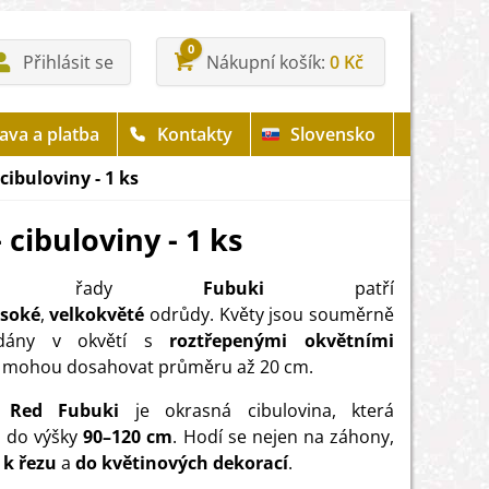
0
Přihlásit se
Nákupní košík
0 Kč
ava a platba
Kontakty
Slovensko
cibuloviny - 1 ks
 cibuloviny - 1 ks
nky řady
Fubuki
patří
ysoké
,
velkokvěté
odrůdy. Květy jsou souměrně
dány v okvětí s
roztřepenými okvětními
 mohou dosahovat průměru až 20 cm.
a Red Fubuki
je okrasná cibulovina, která
á do výšky
90–120 cm
. Hodí se nejen na záhony,
é
k řezu
a
do květinových dekorací
.