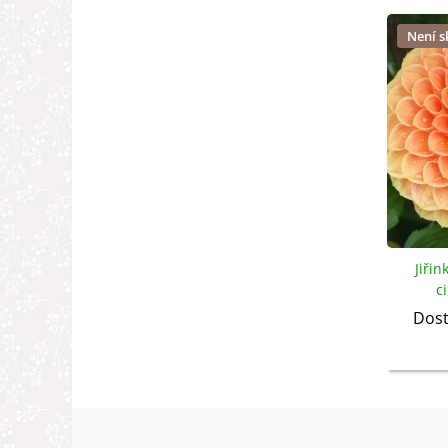
Není 
Jiřin
c
Dost