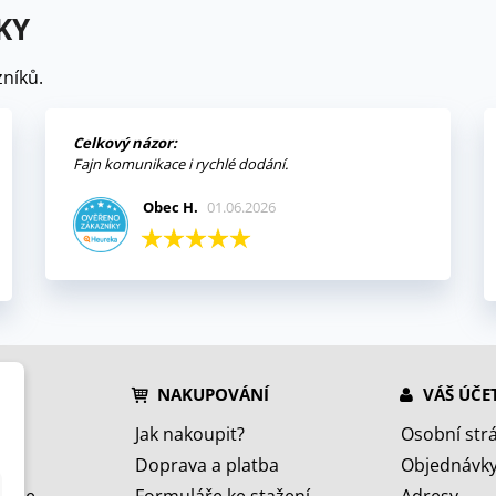
KY
níků.
Celkový názor:
Fajn komunikace i rychlé dodání.
Obec H.
01.06.2026
NAKUPOVÁNÍ
VÁŠ ÚČE
Jak nakoupit?
Osobní str
Doprava a platba
Objednávk