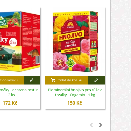
t do košíku
Přidat do košíku
Přidat
imáky - ochrana rostlin
Biominerální hnojivo pro růže a
Nůžky na 
- 2 ks
trvalky - Orgamin - 1 kg
S
172 Kč
150 Kč