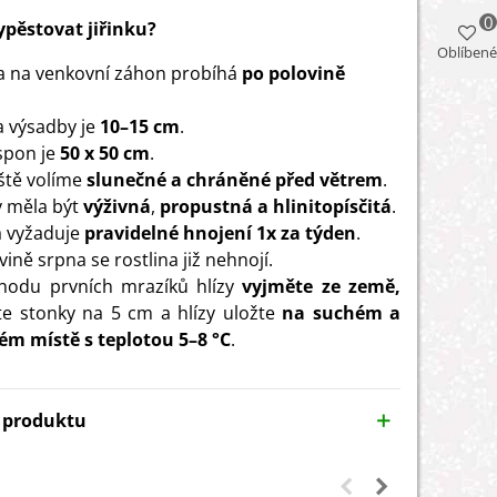
0
vypěstovat jiřinku?
Oblíbené
 na venkovní záhon probíhá
po polovině
.
 výsadby je
10–15 cm
.
 spon je
50 x 50 cm
.
ště volíme
slunečné a chráněné před větrem
.
 měla být
výživná
,
propustná a hlinitopísčitá
.
a vyžaduje
pravidelné hnojení 1x za týden
.
ině srpna se rostlina již nehnojí.
hodu prvních mrazíků hlízy
vyjměte ze země,
te stonky na 5 cm a hlízy uložte
na suchém a
m místě s teplotou 5–8 °C
.
y produktu