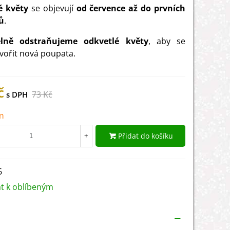
é květy
se objevují
od července až do prvních
ů
.
elně odstraňujeme odkvetlé květy
, aby se
vořit nová poupata.
č
73 Kč
m
Přidat do košíku
+
6
at k oblíbeným