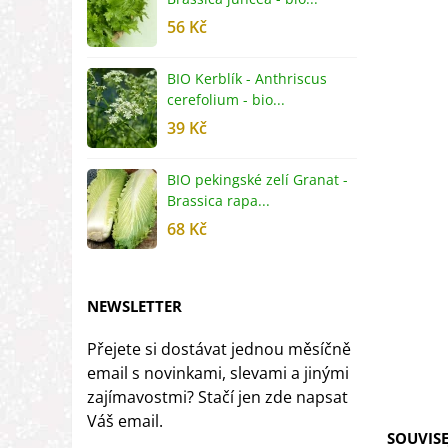
56 Kč
5
BIO Kerblík - Anthriscus
B
cerefolium - bio...
O
39 Kč
5
BIO pekingské zelí Granat -
B
Brassica rapa...
r
68 Kč
8
NEWSLETTER
Přejete si dostávat jednou měsíčně
email s novinkami, slevami a jinými
zajímavostmi? Stačí jen zde napsat
Váš email.
SOUVISE