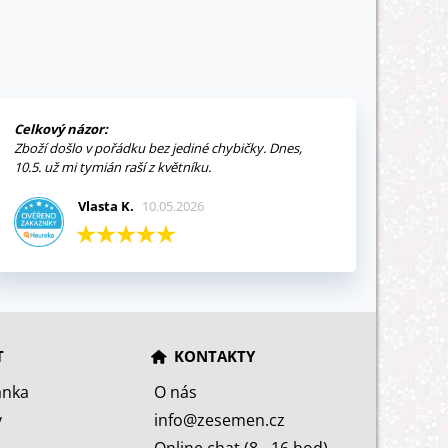
Celkový názor:
Zboží došlo v pořádku bez jediné chybičky. Dnes,
10.5. už mi tymián raší z květníku.
Vlasta K.
10.05.2026
T
KONTAKTY
ánka
O nás
y
info@zesemen.cz