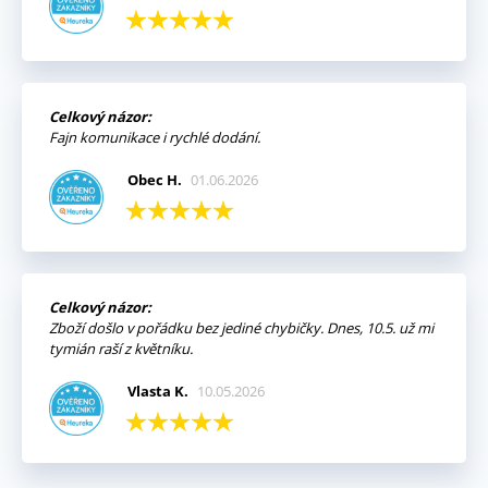
Celkový názor:
Fajn komunikace i rychlé dodání.
Obec H.
01.06.2026
Celkový názor:
Zboží došlo v pořádku bez jediné chybičky. Dnes, 10.5. už mi
tymián raší z květníku.
Vlasta K.
10.05.2026