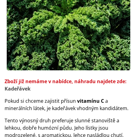
Zboží již nemáme v nabídce, náhradu najdete zde:
Kadeřávek
Pokud si chceme zajistit přísun
vitamínu C
a
minerálních látek, je kadeřávek vhodným kandidátem.
Tento výnosný druh preferuje slunné stanoviště a
lehkou, dobře humózní půdu. Jeho lístky jsou
modrozelené, s aromatickou, lehce nasládlou chutí.