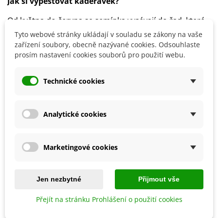
Jak si vypěstovat kadeřávek?
Od května do června se semínka vysévají do řad, které
jsou od sebe ve vzdálenosti 50 cm.
Tyto webové stránky ukládají v souladu se zákony na vaše
Pěstebný spon by měl být 50 x 50cm.
zařízení soubory, obecně nazývané cookies. Odsouhlaste
prosím nastavení cookies souborů pro použití webu.
Detaily produktu
Technické cookies
SOUVISEJÍCÍ PRODUKTY
Analytické cookies
Marketingové cookies
Jen nezbytné
Přijmout vše
Přejít na stránku Prohlášení o použití cookies