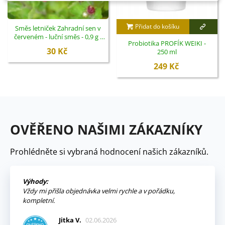
Přidat do košíku
Směs letniček Zahradní sen v
červeném - luční směs - 0,9 g -
Probiotika PROFÍK WEIKI -
ukončený
30 Kč
250 ml
249 Kč
OVĚŘENO NAŠIMI ZÁKAZNÍKY
Prohlédněte si vybraná hodnocení našich zákazníků.
Výhody:
Vždy mi přišla objednávka velmi rychle a v pořádku,
kompletní.
Jitka V.
02.06.2026