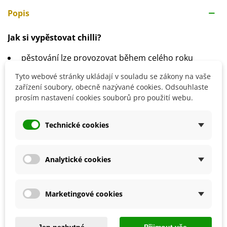
Popis
Jak si vypěstovat chilli?
pěstování lze provozovat během celého roku
v létě a se můžou sadit přímo do země na
Tyto webové stránky ukládají v souladu se zákony na vaše
zahrádce, jinak do květináče
zařízení soubory, obecně nazývané cookies. Odsouhlaste
stanoviště- kuchyňský parapet - aspoň je budeme
prosím nastavení cookies souborů pro použití webu.
mít po ruce při přípravě jídel
Technické cookies
Analytické cookies
Detaily produktu
SOUVISEJÍCÍ PRODUKTY
Marketingové cookies
Jen nezbytné
Přijmout vše