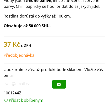
Plody jsou
středně pálivé
, lehce zatočené a červené
barvy. Chilli papričky se hodí přidat do asijských jídel.
Rostlina dorůstá do výšky až 100 cm.
Obsahuje až 50 000 SHU.
37 Kč
Předobjednávka
Upozorníme vás, až produkt bude skladem. Vložte váš
email.
1001244Z
Přidat k oblíbeným