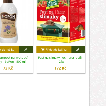
t do košíku
Přidat do košíku
Přidat
ompost na kvetoucí
Past na slimáky - ochrana rostlin
Lopatka
ny - BoPon - 500 ml
- 2 ks
Fisk
73 Kč
172 Kč