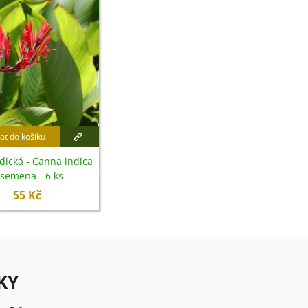
at do košíku
dická - Canna indica
 semena - 6 ks
55 Kč
KY