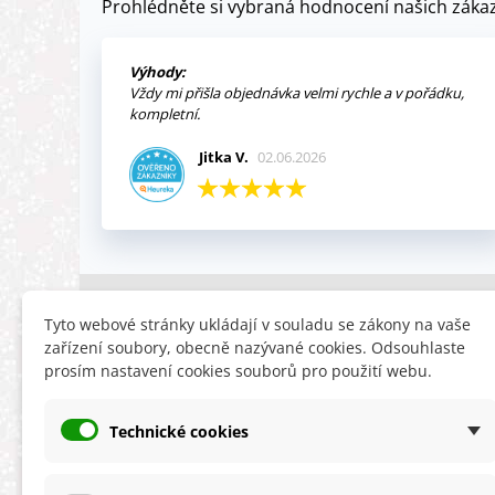
Prohlédněte si vybraná hodnocení našich zákaz
Výhody:
Vždy mi přišla objednávka velmi rychle a v pořádku,
kompletní.
Jitka V.
02.06.2026
INFORMACE
HLEDÁTE
Tyto webové stránky ukládají v souladu se zákony na vaše
zařízení soubory, obecně nazývané cookies. Odsouhlaste
Obchodní podmínky
Slevy
prosím nastavení cookies souborů pro použití webu.
Reklamační řád
Novinky
Ochrana osobních údajů
Nyní doporuču
Technické cookies
Cookies
Mapa stránek
ÚKZÚZ info a odkazy