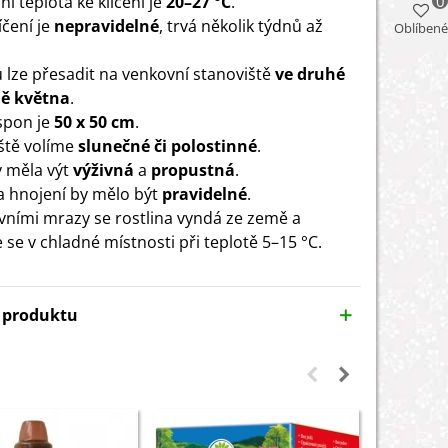
í teplota ke klíčení je
20–27 °C
.
0
íčení je
nepravidelné
, trvá několik týdnů až
Oblíbené
u lze přesadit na venkovní stanoviště
ve druhé
ně května
.
 spon je
50 x 50 cm
.
ště volíme
slunečné či polostinné
.
 měla výt
výživná
a
propustná
.
 a hnojení by mělo být
pravidelné
.
vními mrazy se rostlina vyndá ze země a
 se v chladné místnosti při teplotě 5–15 °C.
y produktu