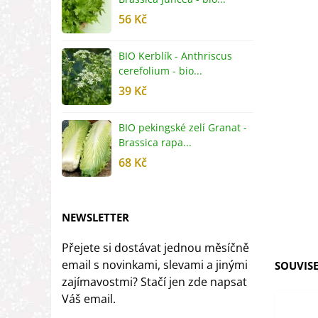
56 Kč
5
BIO Kerblík - Anthriscus
B
cerefolium - bio...
O
39 Kč
5
BIO pekingské zelí Granat -
B
Brassica rapa...
r
68 Kč
8
NEWSLETTER
Přejete si dostávat jednou měsíčně
email s novinkami, slevami a jinými
SOUVISE
zajímavostmi? Stačí jen zde napsat
Váš email.