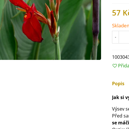
57 K
Sklade
-
100304
Přid
Popis
IO Ředkev bílá Laurin -
Jak si 
aphanus sativus - bio...
4 Kč
Výsev 
Před s
se máčí
IO Mangold duhový - Beta
ulgaris - bio semena...