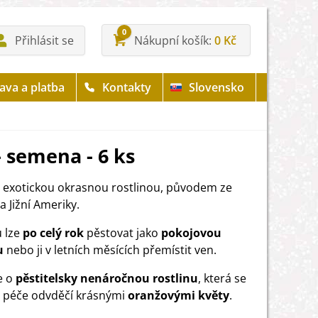
0
Přihlásit se
Nákupní košík
0 Kč
ava a platba
Kontakty
Slovensko
- semena - 6 ks
 exotickou okrasnou rostlinou, původem ze
a Jižní Ameriky.
u lze
po celý rok
pěstovat jako
pokojovou
u
nebo ji v letních měsících přemístit ven.
e o
pěstitelsky nenáročnou rostlinu
, která se
 péče odvděčí krásnými
oranžovými květy
.