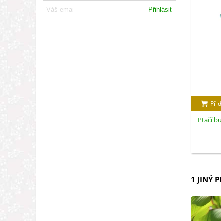
Přihlásit
Přid
Ptačí bu
1 JINÝ 