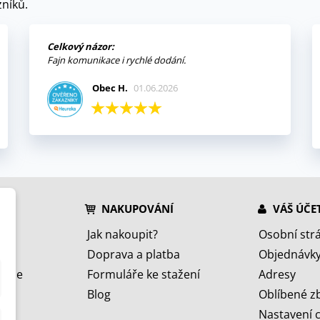
níků.
Celkový názor:
Fajn komunikace i rychlé dodání.
Obec H.
01.06.2026
NAKUPOVÁNÍ
VÁŠ ÚČE
Jak nakoupit?
Osobní str
Doprava a platba
Objednávk
jeme
Formuláře ke stažení
Adresy
Blog
Oblíbené z
Nastavení 