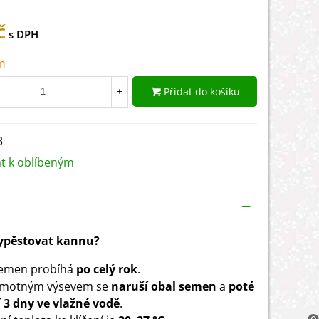
č
m
Přidat do košíku
+
3
at k oblíbeným
vypěstovat kannu?
semen probíhá
po celý rok
.
amotným výsevem se
naruší obal semen
a
poté
 3 dny ve vlažné vodě
.