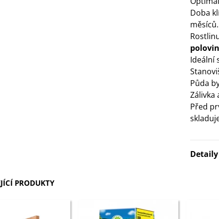
Optimáln
Doba kl
3 Kč
měsíců.
Rostlin
IO Bazalka pravá červená -
polovi
cimum basilicum -...
Ideální
6 Kč
Stanovi
Půda by
IO Stévie sladká - Stevia
Zálivka
ebaudiana - bio...
Před pr
4 Kč
skladuje
Detail
JÍCÍ PRODUKTY