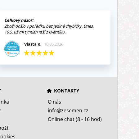
Celkový názor:
Zboží došlo v pořádku bez jediné chybičky. Dnes,
10.5. už mi tymián raší z květníku.
Vlasta K.
10.05.2026
T
KONTAKTY
ánka
O nás
y
info@zesemen.cz
Online chat (8 - 16 hod)
boží
cookies