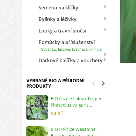
Semena na klíčky
Bylinky a léčivky
Louky a travní směsi
Pomůcky a příslušenství
Substráty, hnojiva, květináče, knihy aj.
Dárkové balíčky a vouchery
VYBRANÉ BIO A PŘÍRODNÍ
PRODUKTY
BIO Fazole fialová Teepee -
B
Phaseolus vulgaris...
R
54 Kč
5
BIO Hořčice Wasabina -
B
Brassica juncea - bio...
v