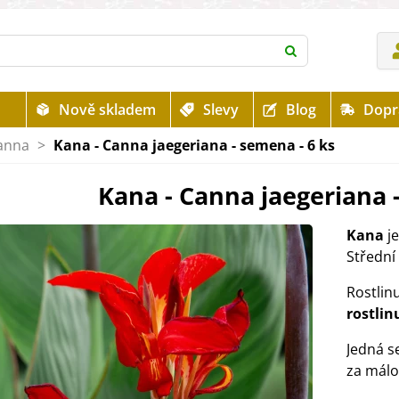
Nově skladem
Slevy
Blog
Dopr
anna
>
Kana - Canna jaegeriana - semena - 6 ks
Kana - Canna jaegeriana 
Kana
je
Střední 
Rostlin
rostlin
Jedná s
za málo