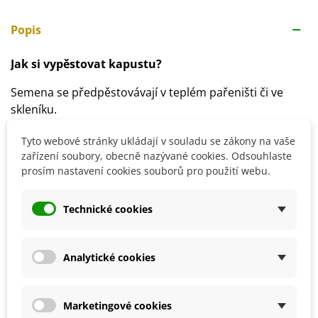
Popis
Jak si vypěstovat kapustu?
Semena se předpěstovávají v teplém pařeništi či ve
skleníku.
U pozdních odrůd provádíme výsev
v květnu
a sklizeň
Tyto webové stránky ukládají v souladu se zákony na vaše
probíhá
od září do ledna
.
zařízení soubory, obecně nazývané cookies. Odsouhlaste
Doba klíčení je
kolem 10 dní
.
prosím nastavení cookies souborů pro použití webu.
Ideální spon je
60 x 50 cm
.
Stanoviště volíme
slunečné
.
Technické cookies
Půda by měla být
středně těžká, hlinitá, s
dostatečným obsahem vápníku a s pH 6–7
.
Rostlina vyžaduje
vydatnou zálivku
a
hnojení
.
Analytické cookies
Detaily produktu
Marketingové cookies