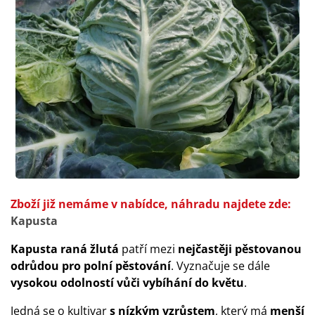
Zboží již nemáme v nabídce, náhradu najdete zde:
Kapusta
Kapusta raná žlutá
patří mezi
nejčastěji pěstovanou
odrůdou pro polní pěstování
. Vyznačuje se dále
vysokou odolností vůči vybíhání do květu
.
Jedná se o kultivar
s nízkým vzrůstem
, který má
menší