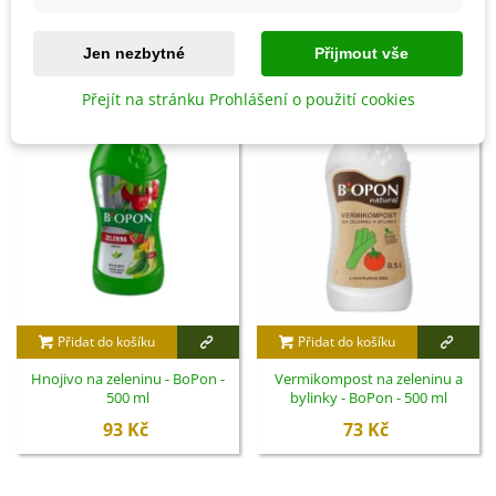
SOUVISEJÍCÍ PRODUKTY
Jen nezbytné
Přijmout vše
Přejít na stránku Prohlášení o použití cookies
Přidat do košíku
Přidat do košíku
Hnojivo na zeleninu - BoPon -
Vermikompost na zeleninu a
500 ml
bylinky - BoPon - 500 ml
93 Kč
73 Kč