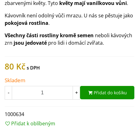
zbarvenými květy. Tyto
květy mají vanilkovou vůni
.
Kávovník není odolný vůči mrazu. U nás se pěstuje jako
pokojová rostlina
.
Všechny části rostliny kromě semen
neboli kávových
zrn
jsou jedovaté
pro lidi i domácí zvířata.
80 Kč
Skladem
Přidat do košíku
-
+
1000634
Přidat k oblíbeným