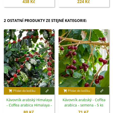
438 Kč
224 Kč
2 OSTATNÍ PRODUKTY ZE STEJNÉ KATEGORIE:
Přidat do košíku
Přidat do košíku
Kávovník arabský Himalaya
Kávovník arabský - Coffea
- Coffea arabica Himalaya -
arabica - semena - 5 ks
semena - 5 ks
80 Kč
71 Kč