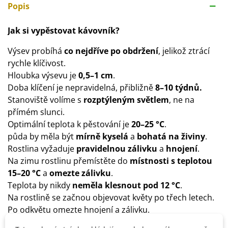
Popis
Jak si vypěstovat kávovník?
Výsev probíhá
co nejdříve po obdržení
, jelikož ztrácí
rychle klíčivost.
Hloubka výsevu je
0,5–1 cm
.
Doba klíčení je nepravidelná, přibližně
8–10 týdnů.
Stanoviště volíme s
rozptýleným světlem
, ne na
přímém slunci.
Optimální teplota k pěstování je
20–25 °C
.
půda by měla být
mírně kyselá
a
bohatá na živiny
.
Rostlina vyžaduje
pravidelnou zálivku
a
hnojení
.
Na zimu rostlinu přemístěte do
místnosti s teplotou
15–20 °C
a
omezte zálivku
.
Teplota by nikdy
neměla klesnout pod 12 °C
.
Na rostlině se začnou objevovat květy po třech letech.
Po odkvětu omezte hnojení a zálivku.