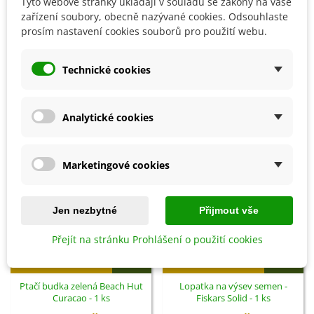
Tyto webové stránky ukládají v souladu se zákony na vaše
zařízení soubory, obecně nazývané cookies. Odsouhlaste
Detaily produktu
prosím nastavení cookies souborů pro použití webu.
SOUVISEJÍCÍ PRODUKTY
Technické cookies
Analytické cookies
Marketingové cookies
Jen nezbytné
Přijmout vše
Přejít na stránku Prohlášení o použití cookies
Přidat do košíku
Přidat do košíku
Ptačí budka zelená Beach Hut
Lopatka na výsev semen -
Curacao - 1 ks
Fiskars Solid - 1 ks