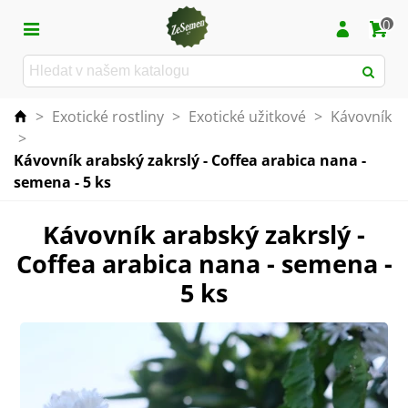
0
>
Exotické rostliny
>
Exotické užitkové
>
Kávovník
>
Kávovník arabský zakrslý - Coffea arabica nana -
semena - 5 ks
Kávovník arabský zakrslý -
Coffea arabica nana - semena -
5 ks