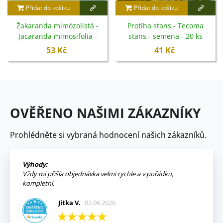
Přidat do košíku
Přidat do košíku
Žakaranda mimózolistá -
Protiha stans - Tecoma
Jacaranda mimosifolia -
stans - semena - 20 ks
semena - 6 ks
53 Kč
41 Kč
OVĚŘENO NAŠIMI ZÁKAZNÍKY
Prohlédněte si vybraná hodnocení našich zákazníků.
Výhody:
Vždy mi přišla objednávka velmi rychle a v pořádku,
kompletní.
Jitka V.
02.06.2026