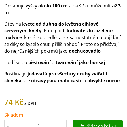
Dosahuje výšky
okolo 100 cm
a na šířku může mít
až 3
m
.
Dřevina
kvete od dubna do května cihlově
červenými květy
. Poté plodí
kulovité žlutozelené
malvice
, které jsou jedlé, ale k samostatnému pojídání
se díky se kyselé chuti příliš nehodí. Proto se přidávají
do nejrůznějších pokrmů jako
dochucovadlo
.
Hodí se po
pěstování
a
tvarování jako bonsaj
.
Rostlina je
jedovatá pro všechny druhy zvířat i
člověka
, ale
otravy jsou málo časté
a
obvykle mírné
.
74 Kč
Skladem
Přidat do košíku
-
+