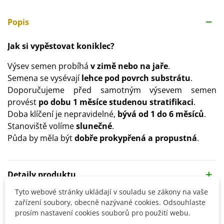
Popis
Jak si vypěstovat koniklec?
Výsev semen probíhá
v zimě nebo na jaře
.
Semena se vysévají
lehce pod povrch substrátu
.
Doporučujeme před samotným výsevem semen
provést
po dobu 1 měsíce studenou stratifikaci
.
Doba klíčení je nepravidelné,
bývá od 1 do 6 měsíců
.
Stanoviště volíme
slunečné
.
Půda by měla být
dobře prokypřená a propustná
.
Detaily produktu
Tyto webové stránky ukládají v souladu se zákony na vaše
zařízení soubory, obecně nazývané cookies. Odsouhlaste
SOUVISEJÍCÍ PRODUKTY
prosím nastavení cookies souborů pro použití webu.