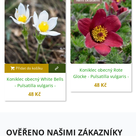
Není skladem
Přidat do košíku
Koniklec obecný Rote
Glocke - Pulsatilla vulgaris -
Koniklec obecný White Bells
semena - 10 ks
48 Kč
- Pulsatilla vulgaris -
semena - 20 ks
48 Kč
OVĚŘENO NAŠIMI ZÁKAZNÍKY