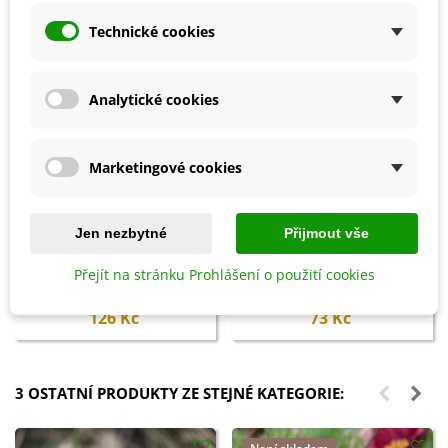
Technické cookies
Analytické cookies
Marketingové cookies
Jen nezbytné
Přijmout vše
Přidat do košíku
Přidat do košíku
Ochrana proti přezimujícím
Vermikompost na kvetoucí
Přejít na stránku Prohlášení o použití cookies
škůdcům - Ekol - ochrana
rostliny - BoPon - 500 ml
rostlin - 100 ml
126 Kč
73 Kč
3 OSTATNÍ PRODUKTY ZE STEJNÉ KATEGORIE: