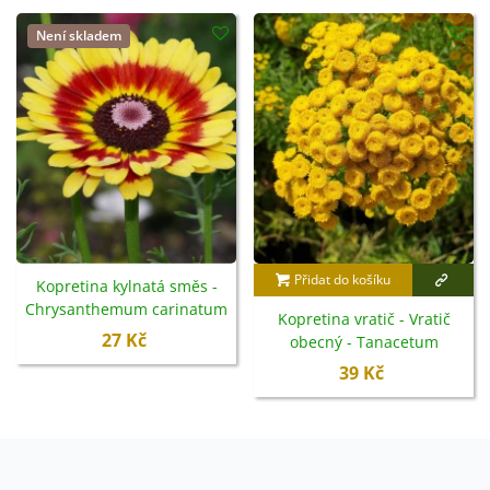
Není skladem
Přidat do košíku
Kopretina kylnatá směs -
Chrysanthemum carinatum
Kopretina vratič - Vratič
mix - semena - 100 ks
27 Kč
obecný - Tanacetum
vulgare - semena - 0,4 g
39 Kč