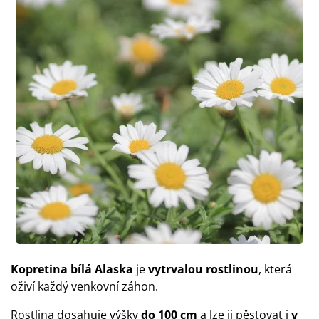
Kopretina bílá Alaska
je
vytrvalou rostlinou
, která
oživí každý venkovní záhon.
Rostlina dosahuje výšky
do 100 cm
a lze ji pěstovat i
v