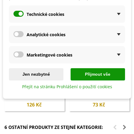
Technické cookies
Analytické cookies
Marketingové cookies
Jen nezbytné
Přijmout vše
Přidat do košíku
Přidat do košíku
Přejít na stránku Prohlášení o použití cookies
Ochrana proti přezimujícím
Vermikompost na kvetoucí
škůdcům - Ekol - ochrana
rostliny - BoPon - 500 ml
rostlin - 100 ml
126 Kč
73 Kč
6 OSTATNÍ PRODUKTY ZE STEJNÉ KATEGORIE: