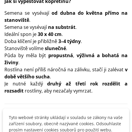
Jak si vypěstovat kopretinu?
Semena se vysévají
od dubna do května přímo na
stanoviště
.
Semena se vysévají
na substrát
.
Ideální spon je
30 x 40 cm
.
Doba klíčení je přibližně
3–4 týdny
.
Stanoviště volíme
slunečné
.
Půda by měla být
propustná
,
výživná a bohatá na
živiny
.
Rostlina není příliš náročná na zálivku, stačí ji zalévat
v
době většího sucha
.
Je nutné každý
druhý až třetí rok rozdělit a
rozsadit
rostliny, aby nezačaly vymrzat.
Detaily produktu
Tyto webové stránky ukládají v souladu se zákony na vaše
zařízení soubory, obecně nazývané cookies. Odsouhlaste
SOUVISEJÍCÍ PRODUKTY
prosím nastavení cookies souborů pro použití webu.