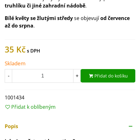
truhlíku či jiné zahradní nádobě
.
Bílé květy se žlutými středy
se objevují
od července
až do srpna
.
35 Kč
Skladem
Přidat do košíku
-
+
1001434
Přidat k oblíbeným
Popis