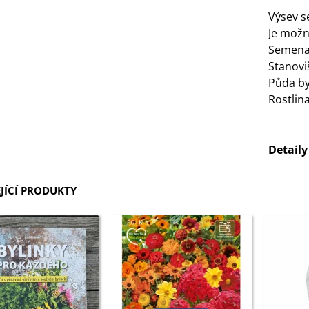
Výsev 
3 Kč
Je mož
Semena 
IO Bazalka pravá červená -
Stanovi
cimum basilicum -...
Půda by
6 Kč
Rostlin
IO Stévie sladká - Stevia
ebaudiana - bio...
Detail
4 Kč
JÍCÍ PRODUKTY