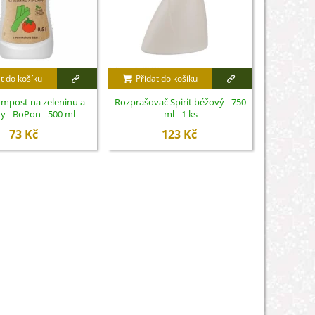
t do košíku
Přidat do košíku
Přidat
mpost na zeleninu a
Rozprašovač Spirit béžový - 750
Nůžky na 
y - BoPon - 500 ml
ml - 1 ks
S
73 Kč
123 Kč