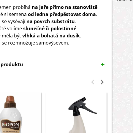
semen probíhá
na jaře přímo na stanoviště
.
né si semena
od ledna předpěstovat doma
.
se vysévají
na povrch substrátu
.
ště volíme
slunečné či polostinné
.
 měla být
vlhká a bohatá na dusík
.
a se rozmnožuje samovýsevem.
y produktu