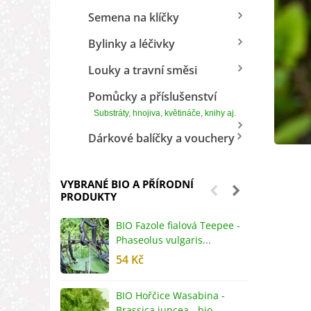
Semena na klíčky
Bylinky a léčivky
Louky a travní směsi
Pomůcky a příslušenství
Substráty, hnojiva, květináče, knihy aj.
Dárkové balíčky a vouchery
VYBRANÉ BIO A PŘÍRODNÍ
PRODUKTY
BIO Fazole fialová Teepee -
B
Phaseolus vulgaris...
R
54 Kč
5
BIO Hořčice Wasabina -
B
Brassica juncea - bio...
v