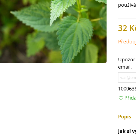
používá
32 K
Předob
Upozorn
email.
100063
Přid
IO Ředkev bílá Laurin -
aphanus sativus - bio...
4 Kč
Popis
IO Mangold duhový - Beta
Jak si 
ulgaris - bio semena...