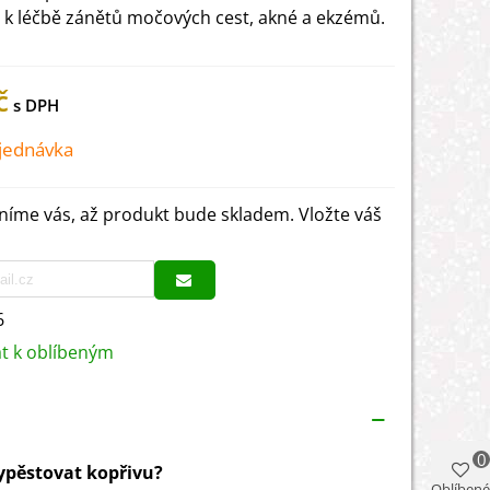
 k léčbě zánětů močových cest, akné a ekzémů.
č
jednávka
íme vás, až produkt bude skladem. Vložte váš
6
at k oblíbeným
0
vypěstovat kopřivu?
Oblíbené