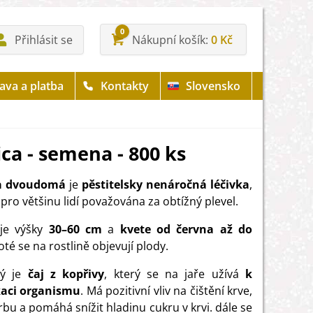
0
Přihlásit se
Nákupní košík
0 Kč
ava a platba
Kontakty
Slovensko
ca - semena - 800 ks
a dvoudomá
je
pěstitelsky nenáročná léčivka
,
 pro většinu lidí považována za obtížný plevel.
je výšky
30–60 cm
a
kvete od června až do
Poté se na rostlině objevují plody.
ný je
čaj z kopřivy
, který se na jaře užívá
k
kaci organismu
. Má pozitivní vliv na čištění krve,
rbu a pomáhá snížit hladinu cukru v krvi. dále se