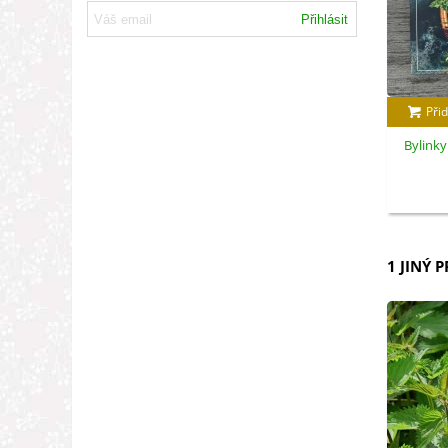
Přihlásit
Přid
Bylinky
1 JINÝ 