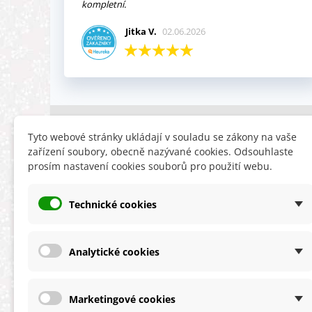
kompletní.
Jitka V.
02.06.2026
INFORMACE
HLEDÁTE
Tyto webové stránky ukládají v souladu se zákony na vaše
zařízení soubory, obecně nazývané cookies. Odsouhlaste
Obchodní podmínky
Slevy
prosím nastavení cookies souborů pro použití webu.
Reklamační řád
Novinky
Ochrana osobních údajů
Nyní doporuču
Technické cookies
Cookies
Mapa stránek
ÚKZÚZ info a odkazy
Analytické cookies
Marketingové cookies
★★★★★