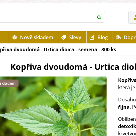
Nově skladem
Slevy
Blog
Dopr
přiva dvoudomá - Urtica dioica - semena - 800 ks
Kopřiva dvoudomá - Urtica dioi
Kopřiv
 skladem
která je
Dosahu
října
. 
Oblíbe
detoxi
krvetvo