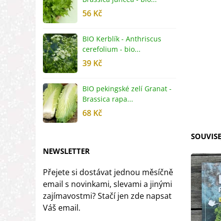
56 Kč
5
BIO Kerblík - Anthriscus
B
cerefolium - bio...
O
39 Kč
5
BIO pekingské zelí Granat -
B
Brassica rapa...
r
68 Kč
8
SOUVISE
NEWSLETTER
Přejete si dostávat jednou měsíčně
email s novinkami, slevami a jinými
zajímavostmi? Stačí jen zde napsat
Váš email.