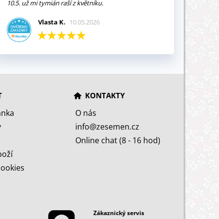
10.5. už mi tymián raší z květníku.
Vlasta K.
10.05.2026
T
KONTAKTY
ánka
O nás
y
info@zesemen.cz
Online chat (8 - 16 hod)
boží
cookies
Zákaznický servis