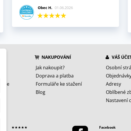
Obec H.
01.06.2026
NAKUPOVÁNÍ
VÁŠ ÚČE
Jak nakoupit?
Osobní str
Doprava a platba
Objednávk
jeme
Formuláře ke stažení
Adresy
Blog
Oblíbené z
Nastavení 
★★★★★
Facebook