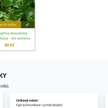
at do košíku
opřiva dvoudomá -
dioica - bio semena -
500 ks
80 Kč
KY
níků.
Celkový názor:
Fajn komunikace i rychlé dodání.