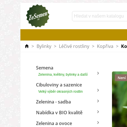
>
Bylinky
>
Léčivé rostliny
>
Kopřiva
>
Ko
Semena
Zelenina, květiny, bylinky a další
Není
Cibuloviny a sazenice
Velký výběr okrasných rostlin
Zelenina - sadba
Nabídka v BIO kvalitě
Zelenina a ovoce