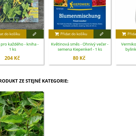
at do košíku
Přidat do košíku
Přida
 pro každého - kniha -
Květinová směs - Ohnivý večer -
Vermiko
1 ks
semena Kiepenkerl - 1 ks
bylink
204 Kč
80 Kč
PRODUKT ZE STEJNÉ KATEGORIE: