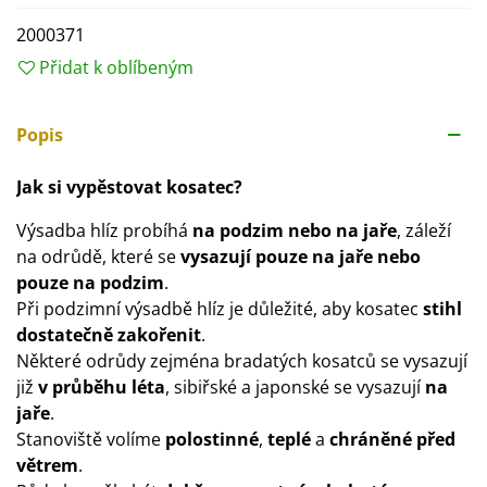
2000371
Přidat k oblíbeným
Popis
Jak si vypěstovat kosatec?
Výsadba hlíz probíhá
na podzim nebo na jaře
, záleží
na odrůdě, které se
vysazují pouze na jaře nebo
pouze na podzim
.
Při podzimní výsadbě hlíz je důležité, aby kosatec
stihl
dostatečně zakořenit
.
Některé odrůdy zejména bradatých kosatců se vysazují
již
v průběhu léta
, sibiřské a japonské se vysazují
na
jaře
.
Stanoviště volíme
polostinné
,
teplé
a
chráněné před
větrem
.