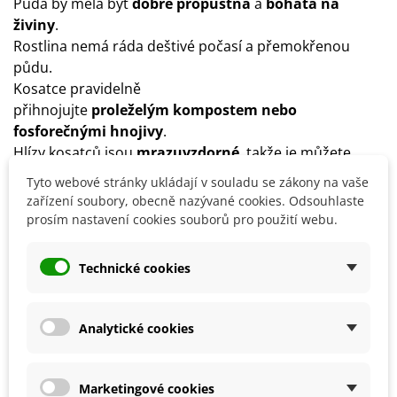
Půda by měla být
dobře
propustná
a
bohatá na
živiny
.
Rostlina nemá ráda deštivé počasí a přemokřenou
půdu.
Kosatce pravidelně
přihnojujte
proleželým
kompostem nebo
fosforečnými hnojivy
.
Hlízy kosatců jsou
mrazuvzdorné
, takže je můžete
nechat přes zimu v záhoně.
Tyto webové stránky ukládají v souladu se zákony na vaše
V případě silných mrazů je zakryjte např. netkanou
zařízení soubory, obecně nazývané cookies. Odsouhlaste
textilií.
prosím nastavení cookies souborů pro použití webu.
Odkvetlé květy odstřihávejte.
Doporučujeme kosatec
po 3 letech vyjmout z půdy a
Technické cookies
přesadit na jiné stanoviště
, jinak by kosatec mohl
začít chřadnout.
Analytické cookies
Detaily produktu
Marketingové cookies