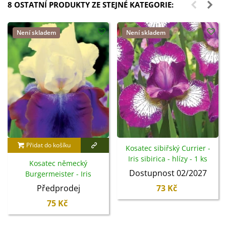
8 OSTATNÍ PRODUKTY ZE STEJNÉ KATEGORIE:
Není skladem
Není skladem
Přidat do košíku
Kosatec sibiřský Currier -
Iris sibirica - hlízy - 1 ks
Kosatec německý
Dostupnost 02/2027
Burgermeister - Iris
germanica - hlízy - 1 ks
Předprodej
73 Kč
75 Kč