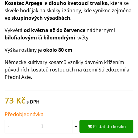
Kosatec Arpege
je
dlouho kvetoucí trvalka
, která se
skvěle hodí jak na skalky i záhony, kde vynikne zejména
ve skupinových výsadbách
.
Vykvétá
od května až do července
nádhernými
bílofialovými či bílomodrými
květy.
Výška rostliny je
okolo
80 cm
.
Německé kultivary kosatců vznikly dávným křížením
původních kosatců rostoucích na území Středozemí a
Přední Asie.
73 Kč
Předobjednávka
Přidat do košíku
-
+