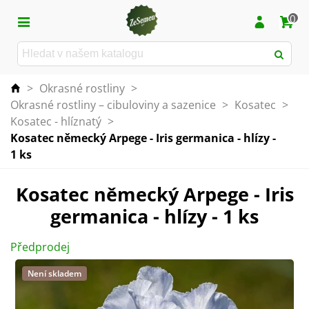
0
>
Okrasné rostliny
>
Okrasné rostliny – cibuloviny a sazenice
>
Kosatec
>
Kosatec - hlíznatý
>
Kosatec německý Arpege - Iris germanica - hlízy -
1 ks
Kosatec německý Arpege - Iris
germanica - hlízy - 1 ks
Předprodej
Není skladem