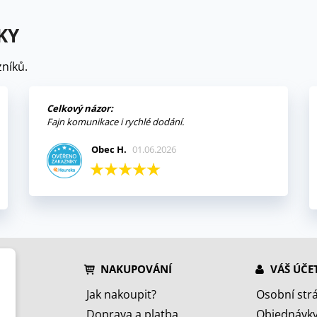
KY
níků.
Celkový názor:
Fajn komunikace i rychlé dodání.
Obec H.
01.06.2026
NAKUPOVÁNÍ
VÁŠ ÚČE
Jak nakoupit?
Osobní str
Doprava a platba
Objednávk