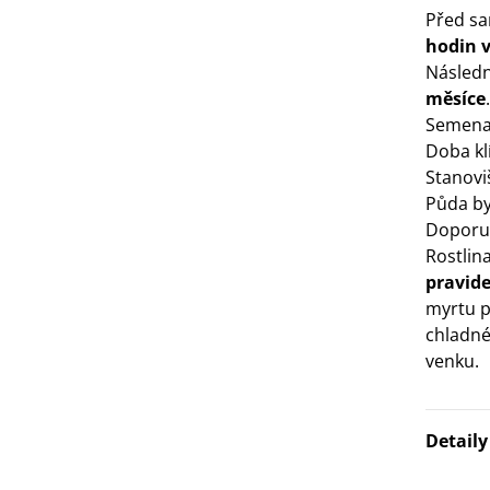
Před s
3 Kč
hodin v
Násled
IO Bazalka pravá červená -
měsíce
.
cimum basilicum -...
Semena 
6 Kč
Doba klí
Stanovi
IO Stévie sladká - Stevia
Půda by
ebaudiana - bio...
Doporu
4 Kč
Rostlin
pravide
myrtu p
chladné
venku.
Detail