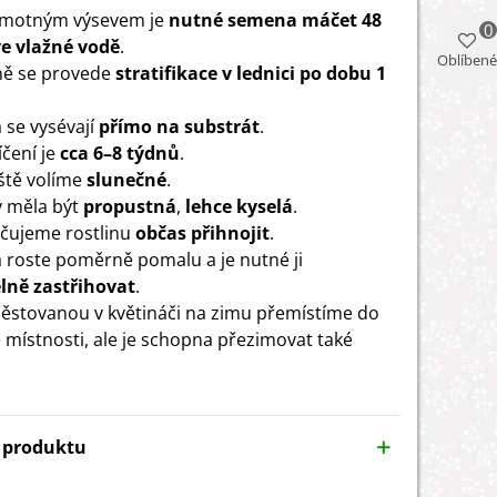
amotným výsevem je
nutné semena máčet 48
0
e vlažné vodě
.
Oblíbené
ně se provede
stratifikace v lednici po dobu 1
se vysévají
přímo na substrát
.
čení je
cca 6–8 týdnů
.
ště volíme
slunečné
.
 měla být
propustná
,
lehce kyselá
.
čujeme rostlinu
občas přihnojit
.
a roste poměrně pomalu a je nutné ji
lně zastřihovat
.
ěstovanou v květináči na zimu přemístíme do
 místnosti, ale je schopna přezimovat také
y produktu