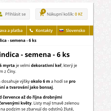
0
Přihlásit se
Nákupní košík
0 Kč
ava a platba
Kontakty
Slovensko
ica - semena - 6 ks
ndica - semena - 6 ks
á myrta
je velmi
dekorativní keř
, který je
 z Číny.
a dosahuje výšky
okolo 6 m
a hodí se
pro
ní a tvarování jako bonsaj
.
d července až do října drobnými
červenými květy
. Listy mají tmavě zelenou
 na podzim se zbarvují do odstínů žluté,