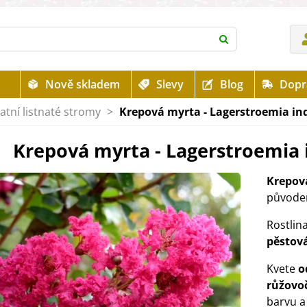
Nově skladem
Slevy
Blog
Dopr
atní listnaté stromy
>
Krepová myrta - Lagerstroemia ind
Krepová myrta - Lagerstroemia i
Krepov
původem
Rostlin
pěstová
Kvete
o
růžovo
barvu a