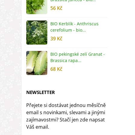
56 Kč
5
BIO Kerblík - Anthriscus
B
cerefolium - bio...
O
39 Kč
5
BIO pekingské zelí Granat -
B
Brassica rapa...
r
68 Kč
8
NEWSLETTER
Přejete si dostávat jednou měsíčně
email s novinkami, slevami a jinými
zajímavostmi? Stačí jen zde napsat
Váš email.