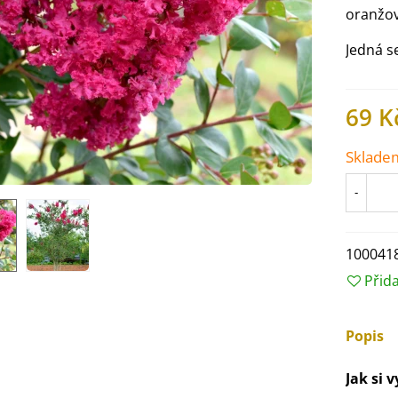
oranžov
Jedná s
69 K
Sklade
-
100041
Přid
IO Ředkev bílá Laurin -
aphanus sativus - bio...
4 Kč
Popis
Jak si 
IO Mangold duhový - Beta
ulgaris - bio semena...