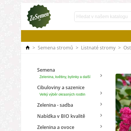
>
Semena stromů
>
Listnaté stromy
>
Ost
Semena
Zelenina, květiny, bylinky a další
Cibuloviny a sazenice
Velký výběr okrasných rostlin
Zelenina - sadba
Nabídka v BIO kvalitě
Zelenina a ovoce