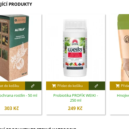
JÍCÍ PRODUKTY
at do košíku
Přidat do košíku
Přida
 ochrana rostlin - 50 ml
Probiotika PROFÍK WEIKI -
Hnojivo
250 ml
303 Kč
249 Kč