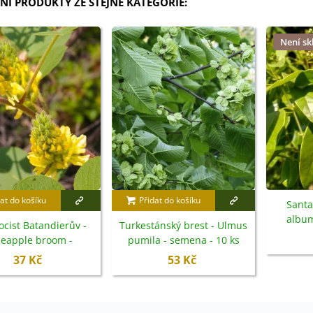
NÍ PRODUKTY ZE STEJNÉ KATEGORIE:
Není s
at do košíku
Přidat do košíku
Santa
album
ocist Batandierův -
Turkestánský brest - Ulmus
neapple broom -
pumila - semena - 10 ks
ytisus battandieri -
37 Kč
53 Kč
semena - 6 ks