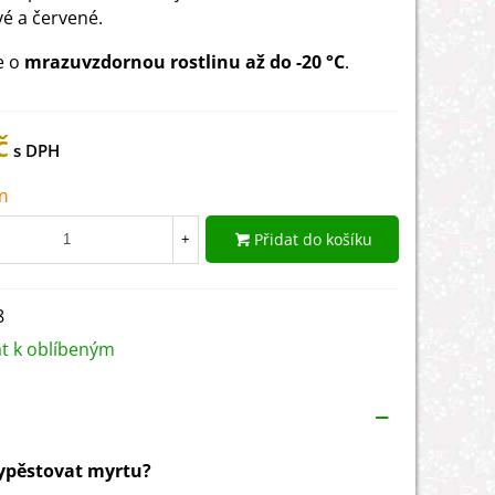
é a červené.
e o
mrazuvzdornou rostlinu až do -20 °C
.
č
m
Přidat do košíku
+
8
at k oblíbeným
vypěstovat myrtu?