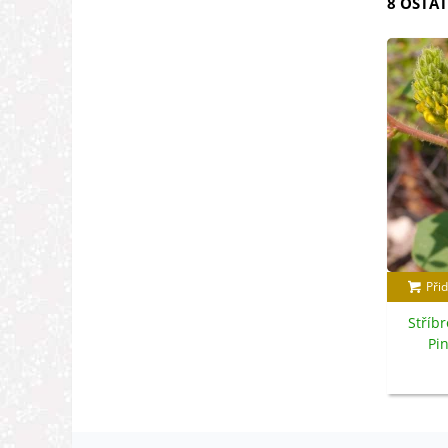
8 OSTAT
Přid
Stříbr
Pi
Argyroc