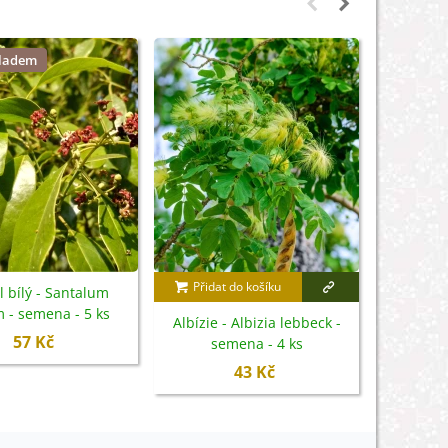
kladem
Přidat do košíku
Přidat
l bílý - Santalum
 - semena - 5 ks
Albízie - Albizia lebbeck -
Tama
57 Kč
semena - 4 ks
Tamarindu
43 Kč