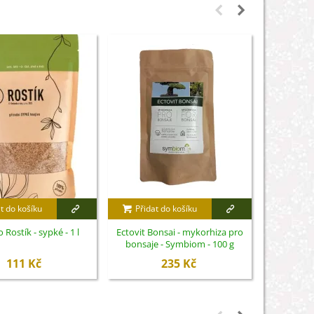
t do košíku
Přidat do košíku
Přidat
 Rostík - sypké - 1 l
Ectovit Bonsai - mykorhiza pro
Symbivit B
bonsaje - Symbiom - 100 g
bonsaje
111 Kč
235 Kč