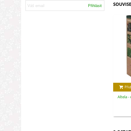
SOUVISE
Přihlásit
Přid
Altela -