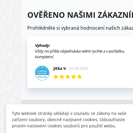
OVĚŘENO NAŠIMI ZÁKAZNÍ
Prohlédněte si vybraná hodnocení našich zákaz
Výhody:
Vždy mi přišla objednávka velmi rychle a v pořádku,
kompletní.
Jitka V.
02.06.2026
INFORMACE
HLEDÁTE
Tyto webové stránky ukládají v souladu se zákony na vaše
zařízení soubory, obecně nazývané cookies. Odsouhlaste
Obchodní podmínky
Slevy
prosím nastavení cookies souborů pro použití webu.
Reklamační řád
Novinky