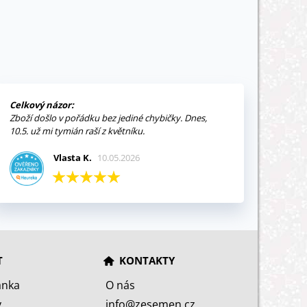
Celkový názor:
Zboží došlo v pořádku bez jediné chybičky. Dnes,
10.5. už mi tymián raší z květníku.
Vlasta K.
10.05.2026
T
KONTAKTY
ánka
O nás
y
info@zesemen.cz