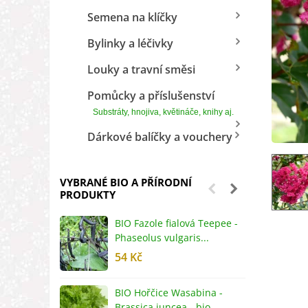
Semena na klíčky
Bylinky a léčivky
Louky a travní směsi
Pomůcky a příslušenství
Substráty, hnojiva, květináče, knihy aj.
Dárkové balíčky a vouchery
VYBRANÉ BIO A PŘÍRODNÍ
PRODUKTY
BIO Fazole fialová Teepee -
B
Phaseolus vulgaris...
R
54 Kč
5
BIO Hořčice Wasabina -
B
Brassica juncea - bio...
v