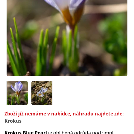
Zboží již nemáme v nabídce, náhradu najdete zde:
Krokus
Krokus Blue Pearl
je oblíbená odrůda podzimní