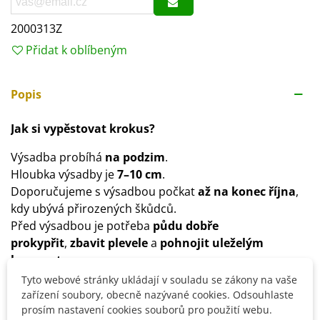
2000313Z
Přidat k oblíbeným
Popis
Jak si vypěstovat krokus?
Výsadba probíhá
na podzim
.
Hloubka výsadby je
7–10 cm
.
Doporučujeme s výsadbou počkat
až na konec října
,
kdy ubývá přirozených škůdců.
Před výsadbou je potřeba
půdu dobře
prokypřit
,
zbavit plevele
a
pohnojit uleželým
kompostem
.
Přihnojujeme každoročně
kompostem
, nebo můžete
Tyto webové stránky ukládají v souladu se zákony na vaše
přidat ledek amonný.
zařízení soubory, obecně nazývané cookies. Odsouhlaste
prosím nastavení cookies souborů pro použití webu.
Stanoviště volíme
slunečné
.