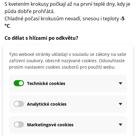
S kvetením krokusy počkají až na první teplé dny, kdy je
půda dobře prohřátá.
Chladné počasí krokusům nevadí, snesou i teploty
-5
°C
.
Co dělat s hlízami po odkvětu?
Pokud chceme mít další rok stejnou kvalitu květů, bude
Tyto webové stránky ukládají v souladu se zákony na vaše
nutné hlízy vyndat. Ideální doba je
koncem června
,
zařízení soubory, obecně nazývané cookies. Odsouhlaste
jakmile se hlízy zatáhnou.
prosím nastavení cookies souborů pro použití webu.
Dobře je očistíme, usušíme a uložíme do tmavé a
chladné místnosti.
Technické cookies
Na podzim
hlízy opět vysadíme na záhon.
Analytické cookies
Detaily produktu
Marketingové cookies
SOUVISEJÍCÍ PRODUKTY