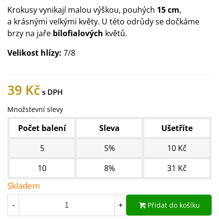
Krokusy vynikají malou výškou, pouhých
15 cm
,
a krásnými velkými květy. U této odrůdy se dočkáme
brzy na jaře
bílofialových
květů.
Velikost hlízy:
7/8
39 Kč
Množstevní slevy
Počet balení
Sleva
Ušetříte
5
5%
10 Kč
10
8%
31 Kč
Skladem
Přidat do košíku
-
+