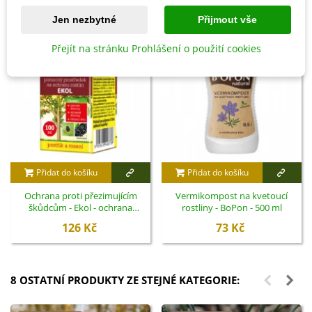
Jen nezbytné
Přijmout vše
Přejít na stránku Prohlášení o použití cookies
Přidat do košíku
Přidat do košíku
Ochrana proti přezimujícím
Vermikompost na kvetoucí
škůdcům - Ekol - ochrana
rostliny - BoPon - 500 ml
rostlin - 100 ml
126 Kč
73 Kč
8 OSTATNÍ PRODUKTY ZE STEJNÉ KATEGORIE: