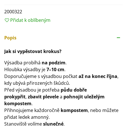
2000322
Přidat k oblíbeným
Popis
Jak si vypěstovat krokus?
Výsadba probíhá
na podzim
.
Hloubka výsadby je
7–10 cm
.
Doporučujeme s výsadbou počkat
až na konec října
,
kdy ubývá přirozených škůdců.
Před výsadbou je potřeba
půdu dobře
prokypřit
,
zbavit plevele
a
pohnojit uleželým
kompostem
.
Přihnojujeme každoročně
kompostem
, nebo můžete
přidat ledek amonný.
Stanoviště volíme
slunečné
.