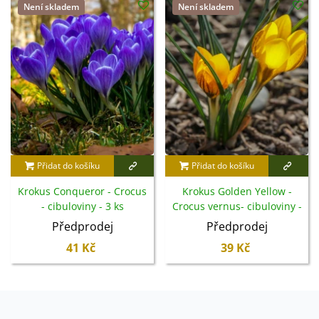
Není skladem
Není skladem
Přidat do košíku
Přidat do košíku
Krokus Conqueror - Crocus
Krokus Golden Yellow -
- cibuloviny - 3 ks
Crocus vernus- cibuloviny -
3 ks
Předprodej
Předprodej
41 Kč
39 Kč