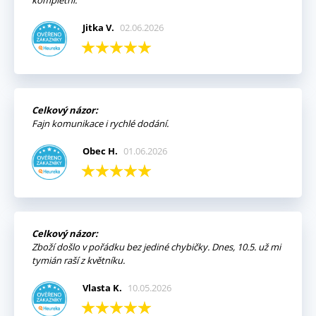
kompletní.
Jitka V.
02.06.2026
Celkový názor:
Fajn komunikace i rychlé dodání.
Obec H.
01.06.2026
Celkový názor:
Zboží došlo v pořádku bez jediné chybičky. Dnes, 10.5. už mi
tymián raší z květníku.
Vlasta K.
10.05.2026