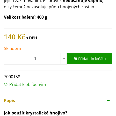
jejich zazimováním. Přípravek
neobsahuje vápník,
díky čemuž nezasoluje půdu hnojených rostlin.
Velikost balení:
400 g
140 Kč
Skladem
Přidat do košíku
-
+
7000158
Přidat k oblíbeným
Popis
Jak použít krystalické hnojivo?