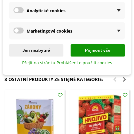
Analytické cookies
Marketingové cookies
Přidat do košíku
Přidat do košíku
Prořezávací pilka - 230 mm - 1
Sirná svíce - 25 cm - 1 ks
ks
Jen nezbytné
Přijmout vše
482 Kč
161 Kč
Přejít na stránku Prohlášení o použití cookies
8 OSTATNÍ PRODUKTY ZE STEJNÉ KATEGORIE: