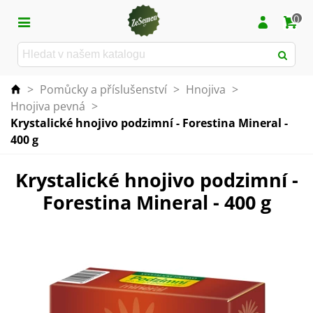
0
>
Pomůcky a příslušenství
>
Hnojiva
>
Hnojiva pevná
>
Krystalické hnojivo podzimní - Forestina Mineral -
400 g
Krystalické hnojivo podzimní -
Forestina Mineral - 400 g