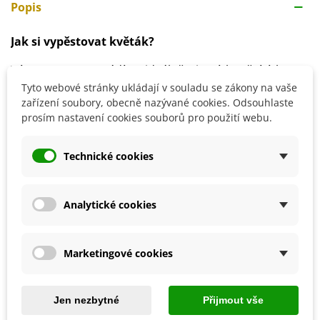
Popis
Jak si vypěstovat květák?
Výsev semen provádíme ideálně v jarních měsících.
Pěstební spon by měl být alespoň 40 x 50 cm.
Tyto webové stránky ukládají v souladu se zákony na vaše
zařízení soubory, obecně nazývané cookies. Odsouhlaste
Půda musí být lehká a dobře propustná, ideální pH je
prosím nastavení cookies souborů pro použití webu.
6,5 - 7,5.
Vegetační doba výsevu je mezi 80 - 90 dny.
Technické cookies
Detaily produktu
Analytické cookies
SOUVISEJÍCÍ PRODUKTY
Marketingové cookies
Jen nezbytné
Přijmout vše