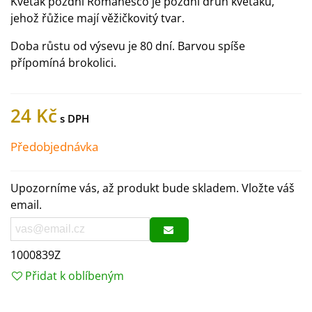
Květák pozdní Romanesco je pozdní druh květáku,
jehož řůžice mají věžičkovitý tvar.
Doba růstu od výsevu je 80 dní. Barvou spíše
přípomíná brokolici.
24 Kč
Předobjednávka
Upozorníme vás, až produkt bude skladem. Vložte váš
email.
1000839Z
Přidat k oblíbeným