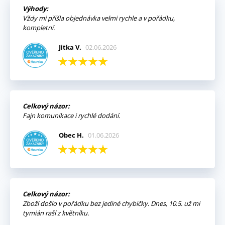
Výhody:
Vždy mi přišla objednávka velmi rychle a v pořádku,
kompletní.
Jitka V.
02.06.2026
Celkový názor:
Fajn komunikace i rychlé dodání.
Obec H.
01.06.2026
Celkový názor:
Zboží došlo v pořádku bez jediné chybičky. Dnes, 10.5. už mi
tymián raší z květníku.