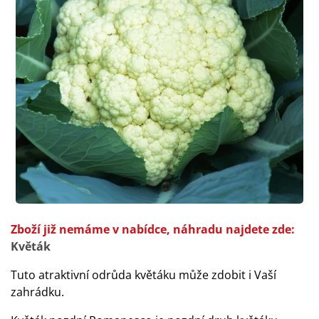
Zboží již nemáme v nabídce, náhradu najdete zde:
Květák
Tuto atraktivní odrůda květáku může zdobit i Vaší
zahrádku.