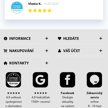
Vlasta K.
10.05.2026
INFORMACE
HLEDÁTE
NAKUPOVÁNÍ
VÁŠ ÚČET
KONTAKTY
★★★★★
★★★★★
Facebook
Zákaznický
4,9 celková
4,9 hvězdiček
Sledujte
servis
spokojenost
1500+ recenzí
aktuality
online
s obchodem
na našem
8 - 16 hod