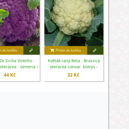
t do košíku
Přidat do košíku
Přidat
i Sicilia Violetto -
Květák raný Beta - Brassica
BIO Kvě
 oleracea - semena -
oleracea convar. botrys -
Brassic
30 ks
semena - 150 ks
se
44 Kč
32 Kč