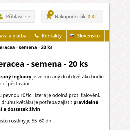
0
Přihlásit se
Nákupní košík
0 Kč
ava a platba
Kontakty
Slovensko
leracea - semena - 20 ks
eracea - semena - 20 ks
raný Ingloory
je velmi raný druh květáku hodící
olní pěstování.
 pevnou růžici, která je odolná proti fialovění.
druhu květáku je potřeba zajistit
pravidelné
í a dostatek živin
.
stu rostliny je 55–60 dní.