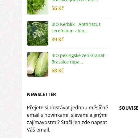
56 Kč
5
BIO Kerblík - Anthriscus
B
cerefolium - bio...
O
39 Kč
5
BIO pekingské zelí Granat -
B
Brassica rapa...
r
68 Kč
8
NEWSLETTER
Přejete si dostávat jednou měsíčně
SOUVISE
email s novinkami, slevami a jinými
zajímavostmi? Stačí jen zde napsat
Váš email.