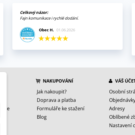
Celkový názor:
Fajn komunikace i rychlé dodání.
Obec H.
01.06.2026
NAKUPOVÁNÍ
VÁŠ ÚČE
Jak nakoupit?
Osobní str
Doprava a platba
Objednávk
jeme
Formuláře ke stažení
Adresy
Blog
Oblíbené z
Nastavení 