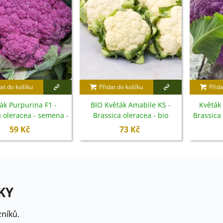
at do košíku
Přidat do košíku
Přida
ák Purpurina F1 -
BIO Květák Amabile KS -
Květák D
a oleracea - semena -
Brassica oleracea - bio
Brassica
10 ks
semena - 20 ks
59 Kč
73 Kč
KY
níků.