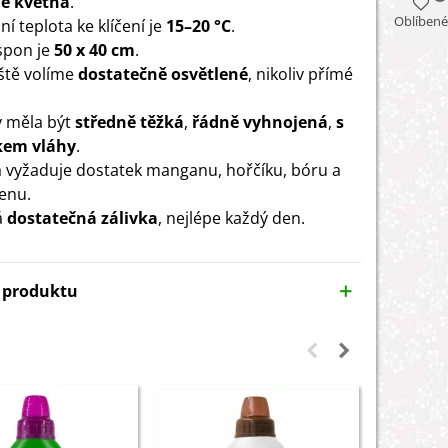
ně května
.
Oblíbené
í teplota ke klíčení je
15–20 °C
.
 spon je
50 x 40 cm
.
ště volíme
dostatečně osvětlené
, nikoliv přímé
 měla být
středně těžká
,
řádně vyhnojená
,
s
kem vláhy
.
a vyžaduje dostatek manganu, hořčíku, bóru a
enu.
á
dostatečná zálivka
, nejlépe každý den.
y produktu