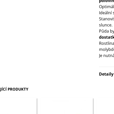
polovi
Optimáln
3 Kč
Ideální
Stanovi
IO Bazalka pravá červená -
slunce.
cimum basilicum -...
Půda by
6 Kč
dostat
Rostlin
IO Stévie sladká - Stevia
molybd
ebaudiana - bio...
Je nutn
4 Kč
Detail
JÍCÍ PRODUKTY