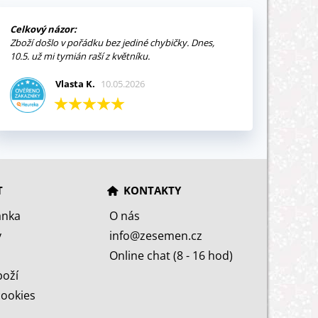
Celkový názor:
Zboží došlo v pořádku bez jediné chybičky. Dnes,
10.5. už mi tymián raší z květníku.
Vlasta K.
10.05.2026
T
KONTAKTY
ánka
O nás
y
info@zesemen.cz
Online chat (8 - 16 hod)
boží
cookies