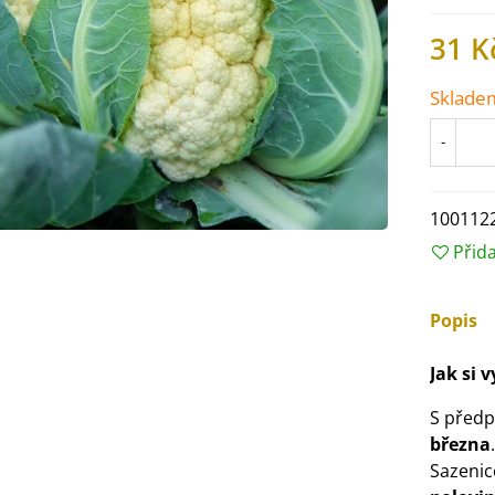
31 K
Sklade
-
100112
Přid
Popis
IO Ředkev bílá Laurin -
Jak si 
aphanus sativus - bio...
4 Kč
S předp
března
.
Sazenic
IO Mangold duhový - Beta
ulgaris - bio semena...