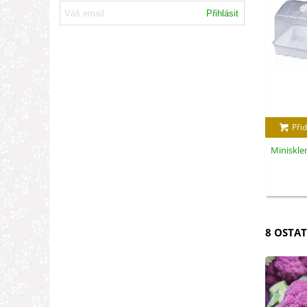
Přihlásit
Přid
Minisklen
8 OSTAT