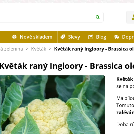
Nově skladem
Slevy
Blog
Dopr
á zelenina
>
Květák
>
Květák raný Ingloory - Brassica o
Květák raný Ingloory - Brassica ol
Květák 
se na p
Má bílou
Tomuto 
zaléván
Doba rů