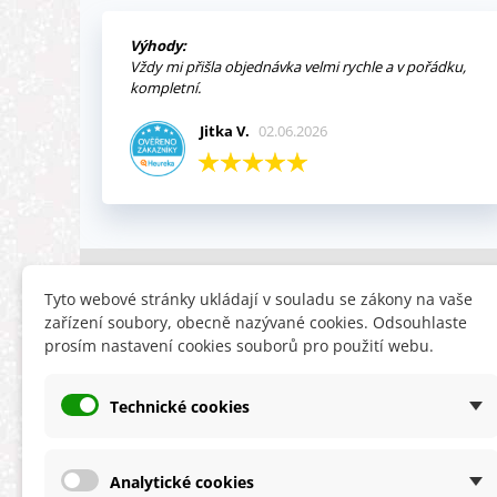
Výhody:
Vždy mi přišla objednávka velmi rychle a v pořádku,
kompletní.
Jitka V.
02.06.2026
INFORMACE
HLEDÁTE
Tyto webové stránky ukládají v souladu se zákony na vaše
zařízení soubory, obecně nazývané cookies. Odsouhlaste
Obchodní podmínky
Slevy
prosím nastavení cookies souborů pro použití webu.
Reklamační řád
Novinky
Ochrana osobních údajů
Nyní doporuču
Technické cookies
Cookies
Mapa stránek
ÚKZÚZ info a odkazy
Analytické cookies