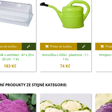
at do košíku
Přidat do košíku
Přida
ík s ventilací - 47 x 20 x
Konvička s růžicí - plastová - 1 l -
Hnojivo 
20 cm - 1 ks
1 ks
183 Kč
74 Kč
NÍ PRODUKTY ZE STEJNÉ KATEGORIE: