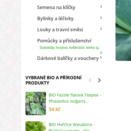
Semena na klíčky
Bylinky a léčivky
Louky a travní směsi
Pomůcky a příslušenství
Substráty, hnojiva, květináče, knihy aj.
Dárkové balíčky a vouchery
VYBRANÉ BIO A PŘÍRODNÍ
PRODUKTY
BIO Fazole fialová Teepee -
B
Phaseolus vulgaris...
R
54 Kč
5
BIO Hořčice Wasabina -
B
Brassica juncea - bio...
v