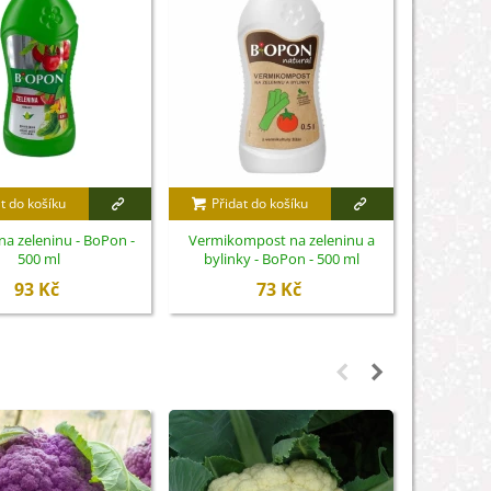
t do košíku
Přidat do košíku
Přidat
na zeleninu - BoPon -
Vermikompost na zeleninu a
Lopatka
500 ml
bylinky - BoPon - 500 ml
Fisk
93 Kč
73 Kč