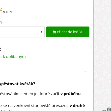
č
m
Přidat do košíku
+
2
at k oblíbeným
vypěstovat květák?
ěstováním semen je dobré začít
v průběhu
e se na venkovní stanoviště přesazují
v druhé
0