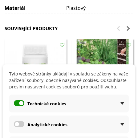
Materiál
Plastový
SOUVISEJÍCÍ PRODUKTY
Tyto webové stránky ukládají v souladu se zákony na vaše
zařízení soubory, obecně nazývané cookies. Odsouhlaste
prosím nastavení cookies souborů pro použití webu.
Technické cookies
Přidat do košíku
Přidat do košíku
Analytické cookies
Probiotika PROFÍK WEIKI -
Zahradní bylinky - výsevný
250 ml
pásek - 5 m