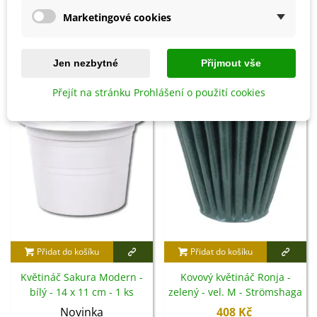
249 Kč
97 Kč
Marketingové cookies
8 OSTATNÍ PRODUKTY ZE STEJNÉ KATEGORIE:
Jen nezbytné
Přijmout vše
Přejít na stránku Prohlášení o použití cookies
Přidat do košíku
Přidat do košíku
Květináč Sakura Modern -
Kovový květináč Ronja -
bílý - 14 x 11 cm - 1 ks
zelený - vel. M - Strömshaga
AB - 1 ks
Novinka
408 Kč