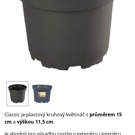
Classic je plastový kruhový květináč
s
průměrem 15
cm
a
výškou 11,5 cm
.
Je vhodný pro výsadbu rostlin v exteriéru i interiéru.