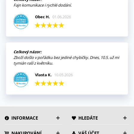
Fajn komunikace i rychlé dodání.
Obec H.
01.06.2026
Celkový názor:
Zboží došlo v pořádku bez jediné chybičky. Dnes, 10.5. už mi
tymián raší z květníku.
Vlasta K.
10.05.2026
INFORMACE
HLEDÁTE
NAKUPOVÁNÍ
VÁŠ ÚČET