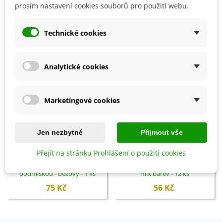
prosím nastavení cookies souborů pro použití webu.
SOUVISEJÍCÍ PRODUKTY
Technické cookies
Analytické cookies
Marketingové cookies
Jen nezbytné
Přijmout vše
Přidat do košíku
Přidat do košíku
Přejít na stránku Prohlášení o použití cookies
Samozavlažovací květináč s
Sadbový plastový květináč -
podmiskou - béžový - 1 ks
mix barev - 12 ks
75 Kč
56 Kč