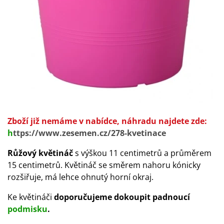
Zboží již nemáme v nabídce, náhradu najdete zde:
h
ttps://www.zesemen.cz/278-kvetinace
Růžový květináč
s výškou 11 centimetrů a průměrem
15 centimetrů. Květináč se směrem nahoru kónicky
rozšiřuje, má lehce ohnutý horní okraj.
Ke květináči
doporučujeme dokoupit padnoucí
podmisku
.