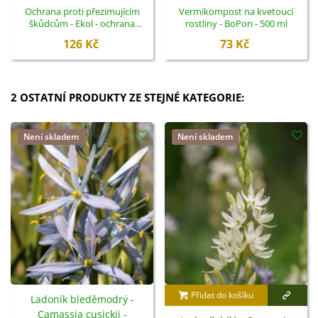
Ochrana proti přezimujícím
Vermikompost na kvetoucí
škůdcům - Ekol - ochrana
rostliny - BoPon - 500 ml
rostlin - 100 ml
126 Kč
73 Kč
2 OSTATNÍ PRODUKTY ZE STEJNÉ KATEGORIE:
Není skladem
Není skladem
Přidat do košíku
Ladoník bleděmodrý -
Camassia cusickii -