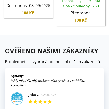
Ladoník bílý - Camassia
cibuloviny - 2 ks
Dostupnost 08–09/2026
alba - cibuloviny - 2 ks
108 Kč
Předprodej
108 Kč
OVĚŘENO NAŠIMI ZÁKAZNÍKY
Prohlédněte si vybraná hodnocení našich zákazníků.
Výhody:
Vždy mi přišla objednávka velmi rychle a v pořádku,
kompletní.
Jitka V.
02.06.2026