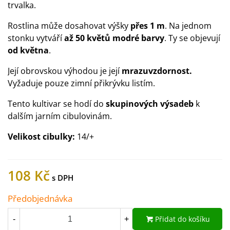
trvalka.
Rostlina může dosahovat výšky
přes 1 m
.
Na jednom
stonku vytváří
až 50 květů modré barvy
. Ty se objevují
od května
.
Její obrovskou výhodou je její
mrazuvzdornost.
Vyžaduje pouze zimní přikrývku listím.
Tento kultivar se hodí do
skupinových výsadeb
k
dalším jarním cibulovinám.
Velikost cibulky:
14/+
108 Kč
Předobjednávka
Přidat do košíku
-
+