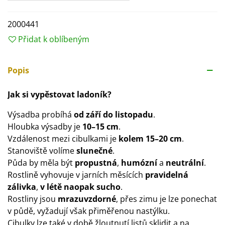
2000441
Přidat k oblíbeným
Popis
Jak si vypěstovat ladoník?
Výsadba probíhá
od září do listopadu
.
Hloubka výsadby je
10–15
cm
.
Vzdálenost mezi cibulkami je
kolem 15–20 cm
.
Stanoviště volíme
slunečné
.
Půda by měla být
propustná
,
humózní
a
neutrální
.
Rostlině vyhovuje v jarních měsících
pravidelná
zálivka
,
v létě naopak sucho
.
Rostliny jsou
mrazuvzdorné
, přes zimu je lze ponechat
v půdě, vyžadují však přiměřenou nastýlku.
Cibulky lze také v době žloutnutí listů sklidit a na