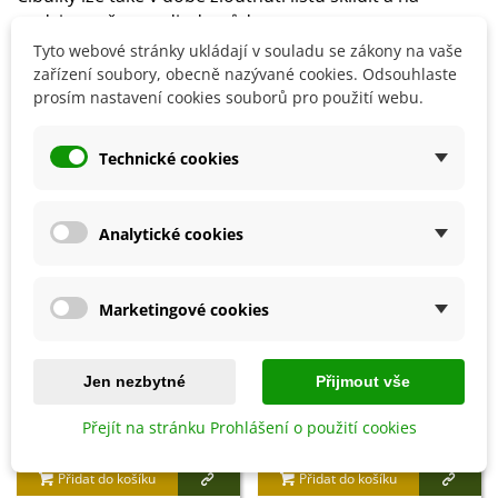
podzim opět vysadit do půdy.
Tyto webové stránky ukládají v souladu se zákony na vaše
zařízení soubory, obecně nazývané cookies. Odsouhlaste
prosím nastavení cookies souborů pro použití webu.
Detaily produktu
Technické cookies
SOUVISEJÍCÍ PRODUKTY
Analytické cookies
Marketingové cookies
Jen nezbytné
Přijmout vše
Přejít na stránku Prohlášení o použití cookies
Přidat do košíku
Přidat do košíku