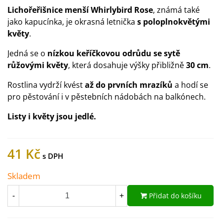
Lichořeřišnice menší Whirlybird Rose
, známá také
jako kapucínka, je okrasná letnička
s poloplnokvětými
květy
.
Jedná se o
nízkou keříčkovou odrůdu se sytě
růžovými květy
, která dosahuje výšky přibližně
30 cm
.
Rostlina vydrží kvést
až do prvních mrazíků
a hodí se
pro pěstování i v pěstebních nádobách na balkónech.
Listy i květy jsou jedlé.
41 Kč
Skladem
Přidat do košíku
-
+