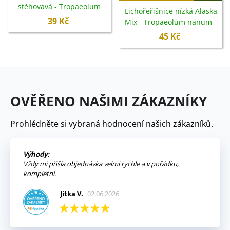
stěhovavá - Tropaeolum
Lichořeřišnice nízká Alaska
peregrinum - semena -
39 Kč
Mix - Tropaeolum nanum -
15 ks
semena - 15 ks
45 Kč
OVĚŘENO NAŠIMI ZÁKAZNÍKY
Prohlédněte si vybraná hodnocení našich zákazníků.
Výhody:
Vždy mi přišla objednávka velmi rychle a v pořádku,
kompletní.
Jitka V.
02.06.2026