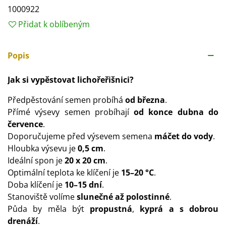
1000922
Přidat k oblíbeným
Popis
Jak si vypěstovat lichořeřišnici?
Předpěstování semen probíhá
od března
.
Přímé výsevy semen probíhají
od konce dubna do
července
.
Doporučujeme před výsevem semena
máčet do vody
.
Hloubka výsevu je
0,5 cm
.
Ideální spon je
20 x 20 cm
.
Optimální teplota ke klíčení je
15–20 °C
.
Doba klíčení je
10–15 dní
.
Stanoviště volíme
slunečné až polostinné
.
Půda by měla být
propustná
,
kyprá a s dobrou
drenáží
.