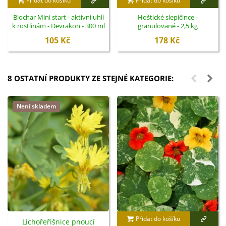
Přidat do košíku
Přidat do košíku
Biochar Mini start - aktivní uhlí
Hoštické slepičince -
k rostlinám - Devrakon - 300 ml
granulované - 2,5 kg
105 Kč
178 Kč
8 OSTATNÍ PRODUKTY ZE STEJNÉ KATEGORIE:
Není skladem
Přidat do košíku
Lichořeřišnice pnoucí