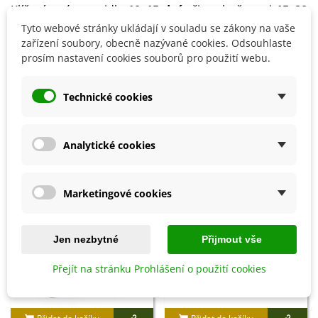
Klíčení trvá zpravidla
10–15 dní
při teplotě mezi
15–20
°C
.
Tyto webové stránky ukládají v souladu se zákony na vaše
zařízení soubory, obecně nazývané cookies. Odsouhlaste
prosím nastavení cookies souborů pro použití webu.
Detaily produktu
Technické cookies
SOUVISEJÍCÍ PRODUKTY
Analytické cookies
Marketingové cookies
Jen nezbytné
Přijmout vše
Přejít na stránku Prohlášení o použití cookies