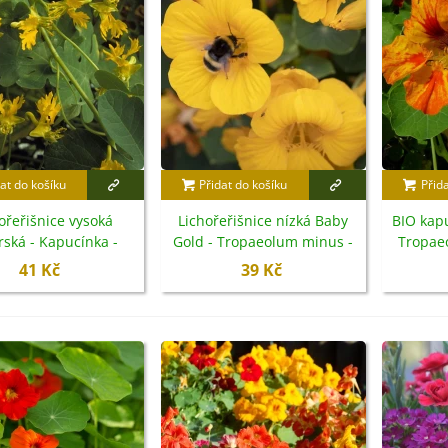
at do košíku
Přidat do košíku
Přid
ořeřišnice vysoká
Lichořeřišnice nízká Baby
BIO kap
rská - Kapucínka -
Gold - Tropaeolum minus -
Tropae
eolum peregrinum -
semena - 8 ks
bio
41 Kč
39 Kč
emena - 10 ks