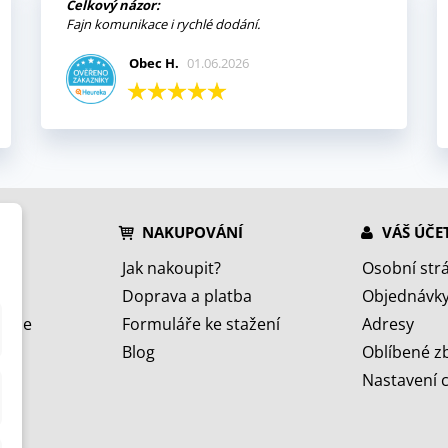
Celkový názor:
Fajn komunikace i rychlé dodání.
Obec H.
01.06.2026
NAKUPOVÁNÍ
VÁŠ ÚČE
Jak nakoupit?
Osobní str
Doprava a platba
Objednávk
jeme
Formuláře ke stažení
Adresy
Blog
Oblíbené z
Nastavení 