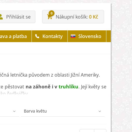
0
Přihlásit se
Nákupní košík
0 Kč
ava a platba
Kontakty
Slovensko
děčná letnička původem z oblasti Jižní Ameriky.
lze pěstovat
na záhoně i v
truhlíku
. Její květy se
ako ředkvičky.
biotikum
a
dezinfekce
. Kromě toho pomáhá při
Barva květu