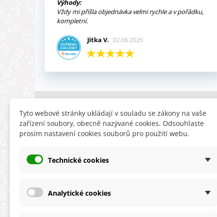
Výhody:
Vždy mi přišla objednávka velmi rychle a v pořádku,
kompletní.
Jitka V.
02.06.2026
INFORMACE
HLEDÁTE
Tyto webové stránky ukládají v souladu se zákony na vaše
zařízení soubory, obecně nazývané cookies. Odsouhlaste
Obchodní podmínky
Slevy
prosím nastavení cookies souborů pro použití webu.
Reklamační řád
Novinky
Ochrana osobních údajů
Nyní doporuču
Technické cookies
Cookies
Mapa stránek
ÚKZÚZ info a odkazy
Analytické cookies