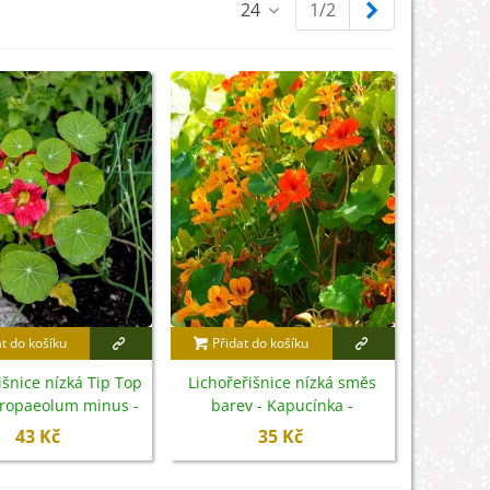
Další
24
1/2
at do košíku
Přidat do košíku
išnice nízká Tip Top
Lichořeřišnice nízká směs
Tropaeolum minus -
barev - Kapucínka -
emena - 10 ks
Tropaeolum majus nanum -
43 Kč
35 Kč
semena - 10 ks