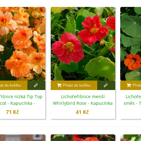
3 Kč
IO Bazalka pravá červená -
cimum basilicum -...
6 Kč
IO Stévie sladká - Stevia
ebaudiana - bio...
4 Kč
at do košíku
Přidat do košíku
Přid
řišnice nízká Tip Top
Lichořeřišnice menší
Lichoř
cot - Kapucínka -
Whirlybird Rose - Kapucínka
směs - 
etel zvrácený - Trifolium
lum minus - semena
- Tropaeolum minus -
s
71 Kč
41 Kč
esupinatum - semena...
- 12 ks
semena - 10 ks
7 Kč