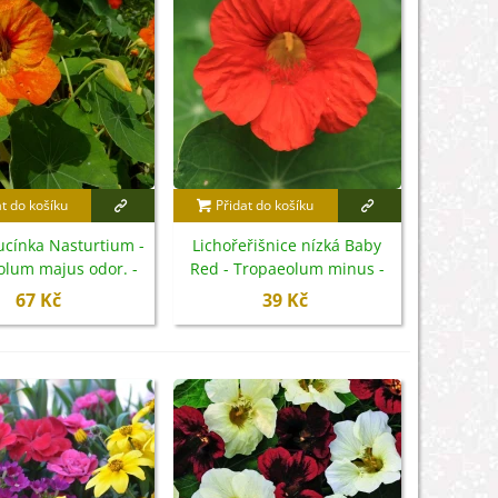
at do košíku
Přidat do košíku
ucínka Nasturtium -
Lichořeřišnice nízká Baby
olum majus odor. -
Red - Tropaeolum minus -
 semena - 10 ks
semena - 8 ks
67 Kč
39 Kč