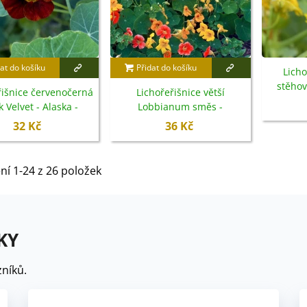
at do košíku
Přidat do košíku
Licho
stěho
řišnice červenočerná
Lichořeřišnice větší
peregrin
k Velvet - Alaska -
Lobbianum směs -
paeolum nanum -
Tropaeolum majus - semena
32 Kč
36 Kč
emena - 15 ks
- 10 ks
ní 1-24 z 26 položek
KY
níků.