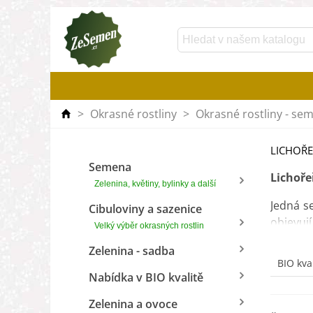
>
Okrasné rostliny
>
Okrasné rostliny - se
LICHOŘE
Semena
Lichoře
Zelenina, květiny, bylinky a další
Jedná s
Cibuloviny a sazenice
objevuj
Velký výběr okrasných rostlin
Rostlin
Zelenina - sadba
BIO kva
léčbě ko
Nabídka v BIO kvalitě
Zelenina a ovoce