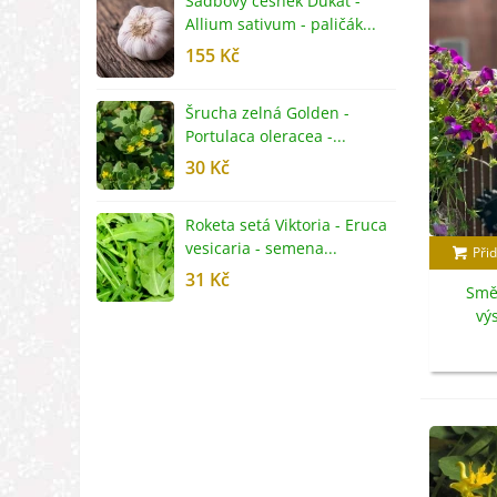
Sadbový česnek Dukát -
F
Allium sativum - paličák...
c
155 Kč
4
Šrucha zelná Golden -
G
Portulaca oleracea -...
S
30 Kč
5
Roketa setá Viktoria - Eruca
P
vesicaria - semena...
M
Přid
31 Kč
2
Smě
vý