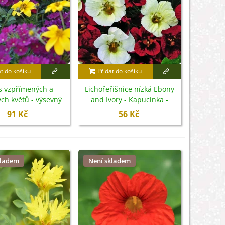
at do košíku
Přidat do košíku
 vzpřímených a
Lichořeřišnice nízká Ebony
ých květů - výsevný
and Ivory - Kapucínka -
pásek - 5 m
Tropaeolum majus - semena
91 Kč
56 Kč
- 15 ks
kladem
Není skladem