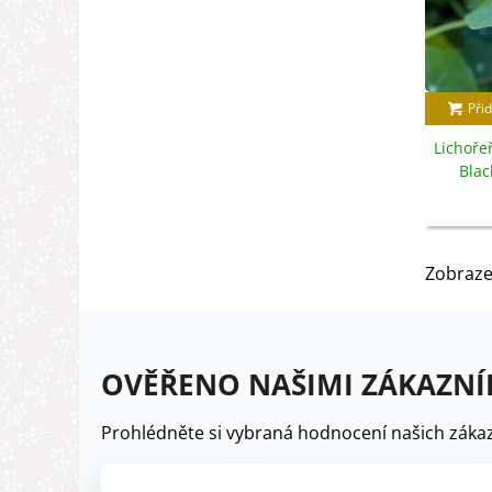
Přid
Lichoře
Blac
Tro
s
Zobraze
OVĚŘENO NAŠIMI ZÁKAZNÍ
Prohlédněte si vybraná hodnocení našich zákaz