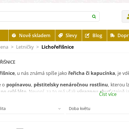
Nově skladem
Slevy
Blog
Dopr
mena
>
Letničky
>
Lichořeřišnice
ŘIŠNICE
řišnice
, u nás známá spíše jako
řeřicha či kapucínka
, je v
e o
popínavou
,
pěstitelsky nenáročnou rostlinu
, kterou 
í
po celé léto
. Nevoní, za to má však
výraznou chuť
stejně j
Číst více
a se používá také
v lidovém léčitelství
jako
přírodní anti
lita
Doba květu
žních ran.