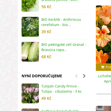
56 Kč
5
BIO Kerblík - Anthriscus
B
cerefolium - bio...
O
39 Kč
5
BIO pekingské zelí Granat -
B
Brassica rapa...
r
68 Kč
8
Přid
NYNÍ DOPORUČUJEME
Lichoře
Apri
Tulipán Candy Prince -
J
Tropaeo
Tulipa - cibuloviny - 3 ks
r
49 Kč
2