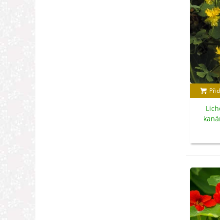
Přid
Lich
kaná
Tropa
s