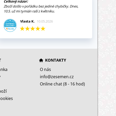
Celkový názor:
Zboží došlo v pořádku bez jediné chybičky. Dnes,
10.5. už mi tymián raší z květníku.
Vlasta K.
10.05.2026
T
KONTAKTY
ánka
O nás
y
info@zesemen.cz
Online chat (8 - 16 hod)
boží
cookies