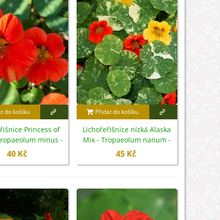
at do košíku
Přidat do košíku
řišnice Princess of
Lichořeřišnice nízká Alaska
 Tropaeolum minus -
Mix - Tropaeolum nanum -
emena - 15 ks
semena - 15 ks
40 Kč
45 Kč