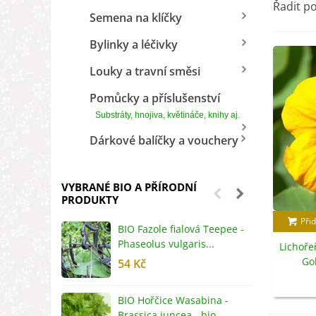
Řadit p
Semena na klíčky
Bylinky a léčivky
Louky a travní směsi
Pomůcky a příslušenství
Substráty, hnojiva, květináče, knihy aj.
Dárkové balíčky a vouchery
VYBRANÉ BIO A PŘÍRODNÍ
PRODUKTY
Přid
BIO Fazole fialová Teepee -
B
Phaseolus vulgaris...
R
Lichoře
Go
54 Kč
5
Tropaeo
BIO Hořčice Wasabina -
B
Brassica juncea - bio...
v