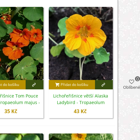
0
at do košíku
Přidat do košíku
Oblíbené
eřišnice Tom Pouce
Lichořeřišnice větší Alaska
Tropaeolum majus -
Ladybird - Tropaeolum
emena - 15 ks
majus - semena - 10 ks
35 Kč
43 Kč