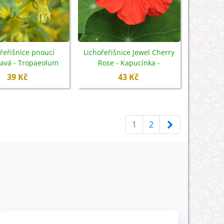
řeřišnice pnoucí
Lichořeřišnice Jewel Cherry
vavá - Tropaeolum
Rose - Kapucínka -
um - semena - 15 ks
Tropaeolum minus - semena
39 Kč
43 Kč
- 10 ks
Další
1
2