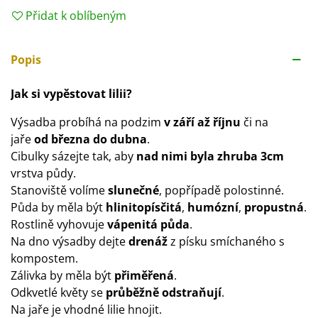
Přidat k oblíbeným
Popis
Jak si vypěstovat lilii?
Výsadba probíhá na podzim
v září až říjnu
či na
jaře
od března do dubna
.
Cibulky sázejte tak, aby
nad nimi byla zhruba 3cm
vrstva půdy.
Stanoviště volíme
slunečné
, popřípadě polostinné.
Půda by měla být
hlinitopísčitá
,
humózní
,
propustná
.
Rostlině vyhovuje
vápenitá půda
.
Na dno výsadby dejte
drenáž
z písku smíchaného s
kompostem.
Zálivka by měla být
přiměřená
.
Odkvetlé květy se
průběžně odstraňují
.
Na jaře je vhodné lilie hnojit.