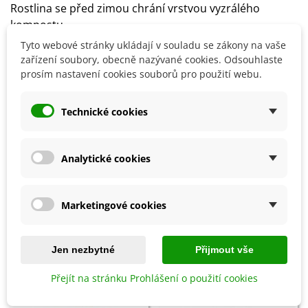
Rostlina se před zimou chrání vrstvou vyzrálého
kompostu.
Doporučuje se mulčování a to po celý rok.
Tyto webové stránky ukládají v souladu se zákony na vaše
zařízení soubory, obecně nazývané cookies. Odsouhlaste
prosím nastavení cookies souborů pro použití webu.
Detaily produktu
Technické cookies
SOUVISEJÍCÍ PRODUKTY
Analytické cookies
Marketingové cookies
Jen nezbytné
Přijmout vše
Přejít na stránku Prohlášení o použití cookies