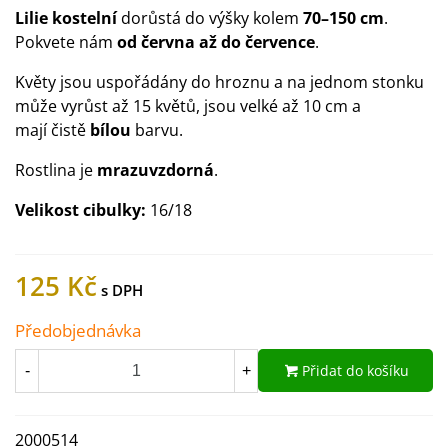
Lilie kostelní
dorůstá do výšky kolem
70–150 cm
.
Pokvete nám
od června až do července
.
Květy jsou uspořádány do hroznu a na jednom stonku
může vyrůst až 15 květů, jsou velké až 10 cm a
mají čistě
bílou
barvu.
Rostlina je
mrazuvzdorná
.
Velikost cibulky:
16/18
125 Kč
Předobjednávka
Přidat do košíku
-
+
2000514