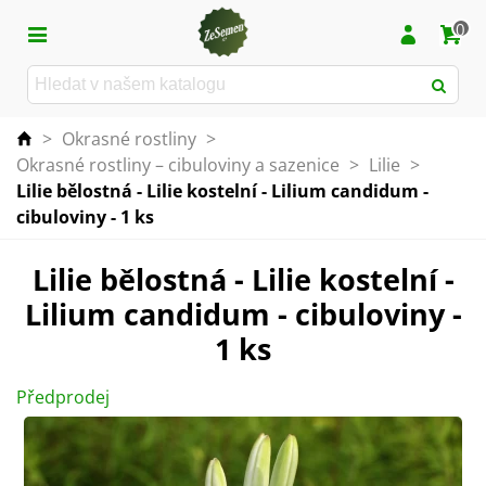
0
>
Okrasné rostliny
>
Okrasné rostliny – cibuloviny a sazenice
>
Lilie
>
Lilie bělostná - Lilie kostelní - Lilium candidum -
cibuloviny - 1 ks
Lilie bělostná - Lilie kostelní -
Lilium candidum - cibuloviny -
1 ks
Předprodej