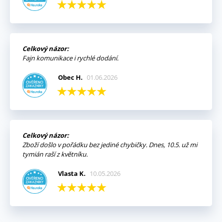
Celkový názor:
Fajn komunikace i rychlé dodání.
Obec H.
01.06.2026
Celkový názor:
Zboží došlo v pořádku bez jediné chybičky. Dnes, 10.5. už mi
tymián raší z květníku.
Vlasta K.
10.05.2026