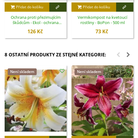
Přidat do košíku
Přidat do košíku
Ochrana proti přezimujícím
Vermikompost na kvetoucí
škůdcům - Ekol - ochrana
rostliny - BoPon - 500 ml
rostlin - 100 ml
126 Kč
73 Kč
8 OSTATNÍ PRODUKTY ZE STEJNÉ KATEGORIE:
Není skladem
Není skladem