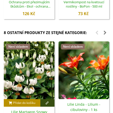
Ochrana proti přezimujícím
Vermikompost na kvetoucí
škůdcům - Ekol - ochrana
rostliny - BoPon - 500 ml
rostlin - 100 ml
126 Kč
73 Kč
8 OSTATNÍ PRODUKTY ZE STEJNÉ KATEGORIE:
Není skladem
Není skladem
Přidat do košíku
Lilie Linda - Lilium -
cibuloviny - 1 ks
Lilie Martagon Snowy