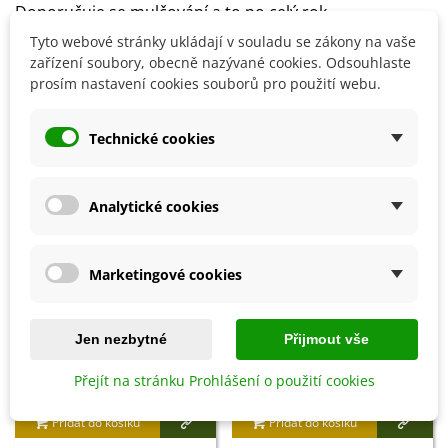
Doporučuje se mulčování a to po celý rok.
Tyto webové stránky ukládají v souladu se zákony na vaše
zařízení soubory, obecně nazývané cookies. Odsouhlaste
Detaily produktu
prosím nastavení cookies souborů pro použití webu.
Technické cookies
SOUVISEJÍCÍ PRODUKTY
Analytické cookies
Marketingové cookies
Jen nezbytné
Přijmout vše
Přejít na stránku Prohlášení o použití cookies
Přidat do košíku
Přidat do košíku