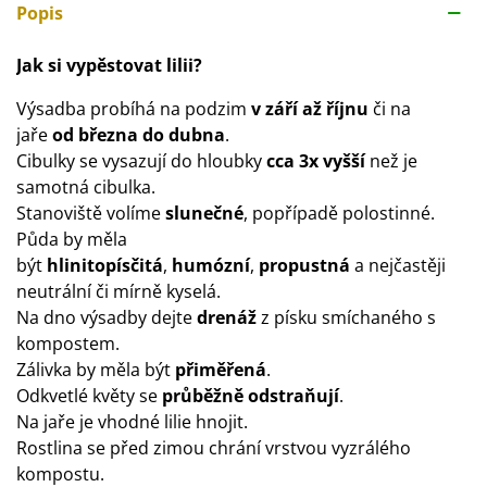
Popis
Jak si vypěstovat lilii?
Výsadba probíhá na podzim
v září až říjnu
či na
jaře
od března do dubna
.
Cibulky se vysazují do hloubky
cca 3x vyšší
než je
samotná cibulka.
Stanoviště volíme
slunečné
, popřípadě polostinné.
Půda by měla
být
hlinitopísčitá
,
humózní
,
propustná
a nejčastěji
neutrální či mírně kyselá.
Na dno výsadby dejte
drenáž
z písku smíchaného s
kompostem.
Zálivka by měla být
přiměřená
.
Odkvetlé květy se
průběžně odstraňují
.
Na jaře je vhodné lilie hnojit.
Rostlina se před zimou chrání vrstvou vyzrálého
kompostu.