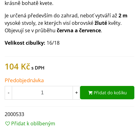
krásně bohatě kvete.
Je určená především do zahrad, neboť vytváří až
2 m
vysoké stvoly, ze kterých visí obrovské
žluté
květy.
Objevují se v průběhu
června a července
.
Velikost cibulky:
16/18
104 Kč
Předobjednávka
Přidat do košíku
-
+
2000533
Přidat k oblíbeným