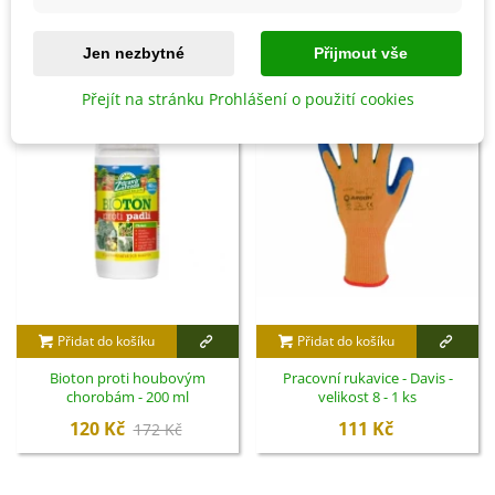
SOUVISEJÍCÍ PRODUKTY
Jen nezbytné
Přijmout vše
Sleva
Přejít na stránku Prohlášení o použití cookies
Přidat do košíku
Přidat do košíku
Bioton proti houbovým
Pracovní rukavice - Davis -
chorobám - 200 ml
velikost 8 - 1 ks
120 Kč
111 Kč
172 Kč