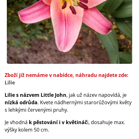
Zboží již nemáme v nabídce, náhradu najdete zde:
Lilie
Lilie s názvem Little John
, jak už název napovídá, je
nízká odrůda
. Kvete nádhernými starorůžovými květy
s lehkými červenými pruhy.
Je vhodná
k pěstování i v květináč
i, dosahuje max.
výšky kolem 50 cm.