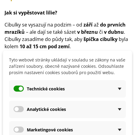
Jak si vypěstovat lilie?
Cibulky se vysazují na podzim – od
září
až
do prvních
mrazíků
– ale dají se také sázet
v březnu
či
v dubnu
.
Cibulky zasadíme do půdy tak, aby
špička cibulky
byla
kolem
10 až 15 cm pod zemí
.
Pro lilie vyberte
slunné místo
a aby lépe vynikly,
Tyto webové stránky ukládají v souladu se zákony na vaše
doporučuje se je sázet ve skupinkách.
zařízení soubory, obecně nazývané cookies. Odsouhlaste
Rostlina preferuje dobře
propustnou půdu
, bohatou
prosím nastavení cookies souborů pro použití webu.
na živiny, neutrální či mírně kyselou.
Na dno výsadby dejte
drenáž
z písku či štěrku.
Technické cookies
Rostlině dopřejte
přiměřenou zálivku
.
Lilie jsou
mrazuvzdorné
, v zimě nevyžadují žádnou
zvláštní péči.
Analytické cookies
Detaily produktu
Marketingové cookies