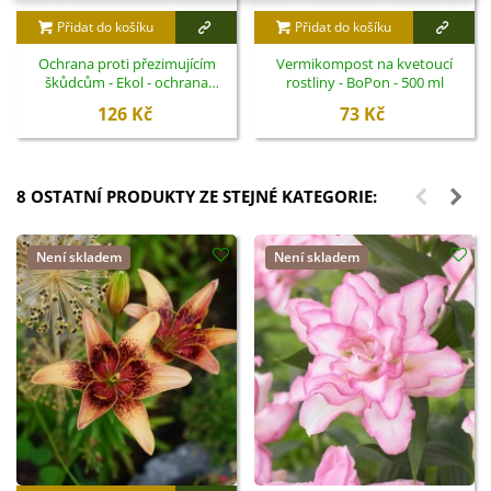
Přidat do košíku
Přidat do košíku
Ochrana proti přezimujícím
Vermikompost na kvetoucí
škůdcům - Ekol - ochrana
rostliny - BoPon - 500 ml
rostlin - 100 ml
126 Kč
73 Kč
8 OSTATNÍ PRODUKTY ZE STEJNÉ KATEGORIE:
Není skladem
Není skladem