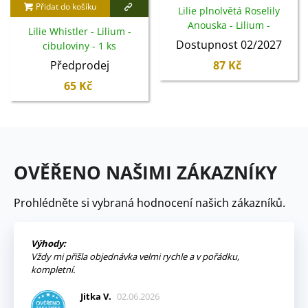
Přidat do košíku
Lilie plnolvětá Roselily
Anouska - Lilium -
Lilie Whistler - Lilium -
cibuloviny - 1 ks
Dostupnost 02/2027
cibuloviny - 1 ks
Předprodej
87 Kč
65 Kč
OVĚŘENO NAŠIMI ZÁKAZNÍKY
Prohlédněte si vybraná hodnocení našich zákazníků.
Výhody:
Vždy mi přišla objednávka velmi rychle a v pořádku,
kompletní.
Jitka V.
02.06.2026