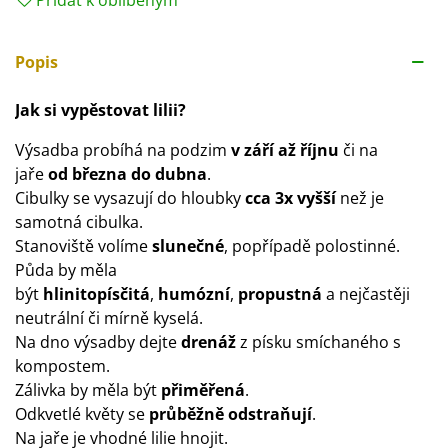
Popis
Jak si vypěstovat lilii?
Výsadba probíhá na podzim
v září až říjnu
či na
jaře
od března do dubna
.
Cibulky se vysazují do hloubky
cca 3x vyšší
než je
samotná cibulka.
Stanoviště volíme
slunečné
, popřípadě polostinné.
Půda by měla
být
hlinitopísčitá
,
humózní
,
propustná
a nejčastěji
neutrální či mírně kyselá.
Na dno výsadby dejte
drenáž
z písku smíchaného s
kompostem.
Zálivka by měla být
přiměřená
.
Odkvetlé květy se
průběžně odstraňují
.
Na jaře je vhodné lilie hnojit.