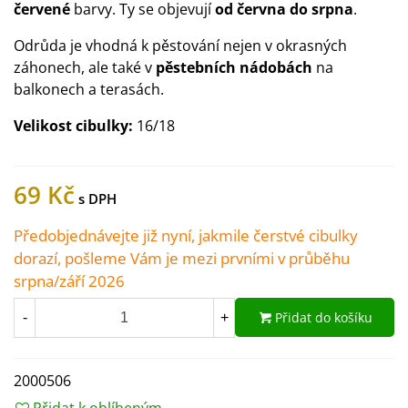
červené
barvy. Ty se objevují
od června do srpna
.
Odrůda je vhodná k pěstování nejen v okrasných
záhonech, ale také v
pěstebních nádobách
na
balkonech a terasách.
Velikost cibulky:
16/18
69 Kč
Předobjednávejte již nyní, jakmile čerstvé cibulky
dorazí, pošleme Vám je mezi prvními v průběhu
srpna/září 2026
Přidat do košíku
-
+
2000506
Přidat k oblíbeným