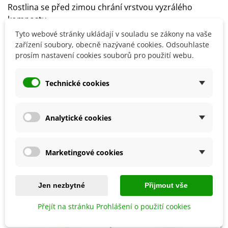
Rostlina se před zimou chrání vrstvou vyzrálého
kompostu.
Doporučuje se mulčování a to po celý rok.
Tyto webové stránky ukládají v souladu se zákony na vaše
zařízení soubory, obecně nazývané cookies. Odsouhlaste
prosím nastavení cookies souborů pro použití webu.
Detaily produktu
Technické cookies
SOUVISEJÍCÍ PRODUKTY
Analytické cookies
Marketingové cookies
Jen nezbytné
Přijmout vše
Přejít na stránku Prohlášení o použití cookies