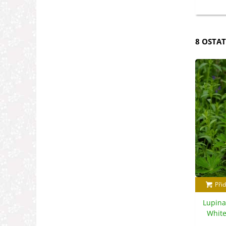
8 OSTAT
Přid
Lupina
White
polyphy