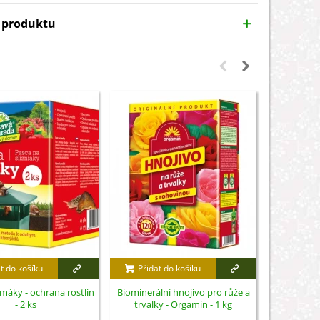
y produktu
t do košíku
Přidat do košíku
Přidat
imáky - ochrana rostlin
Biominerální hnojivo pro růže a
Nůžky na 
- 2 ks
trvalky - Orgamin - 1 kg
S