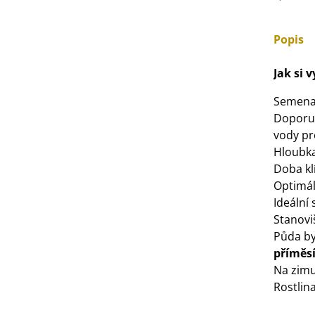
IO Mangold duhový - Beta
ulgaris - bio semena...
3 Kč
Popis
IO Bazalka pravá červená -
Jak si 
cimum basilicum -...
Semena
6 Kč
Doporu
vody pro
IO Stévie sladká - Stevia
Hloubka
ebaudiana - bio...
Doba kl
4 Kč
Optimáln
Ideální 
Stanovi
Půda by
příměs
Na zimu
Rostlin