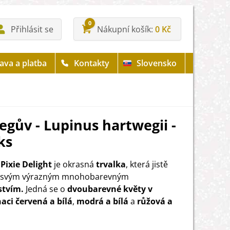
0
Přihlásit se
Nákupní košík
0 Kč
ava a platba
Kontakty
Slovensko
egův - Lupinus hartwegii -
ks
Pixie Delight
je okrasná
trvalka
, která jistě
 svým výrazným mnohobarevným
stvím.
Jedná se o
dvoubarevné květy v
ci červená a bílá
,
modrá a bílá
a
růžová a