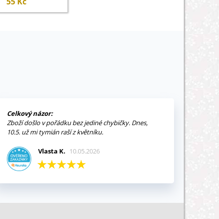
55 Kč
Celkový názor:
Zboží došlo v pořádku bez jediné chybičky. Dnes,
10.5. už mi tymián raší z květníku.
Vlasta K.
10.05.2026