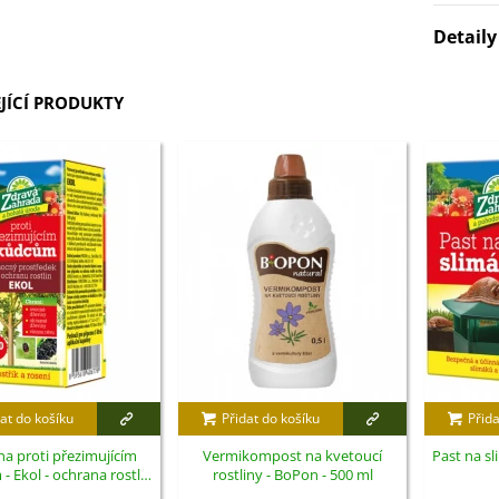
Detail
JÍCÍ PRODUKTY
at do košíku
Přidat do košíku
Přida
a proti přezimujícím
Vermikompost na kvetoucí
Past na sl
 Ekol - ochrana rostlin
rostliny - BoPon - 500 ml
- 100 ml