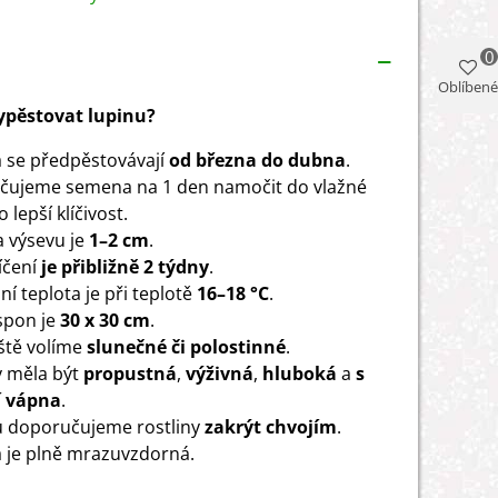
0
Oblíbené
vypěstovat lupinu?
 se předpěstovávají
od března do dubna
.
čujeme semena na 1 den namočit do vlažné
 lepší klíčivost.
 výsevu je
1–2 cm
.
íčení
je přibližně
2
týdny
.
í teplota je při teplotě
16–18 °C
.
spon je
30 x 30 cm
.
ště volíme
slunečné či polostinné
.
 měla být
propustná
,
výživná
,
hluboká
a
s
í vápna
.
 doporučujeme rostliny
zakrýt chvojím
.
a je plně mrazuvzdorná.