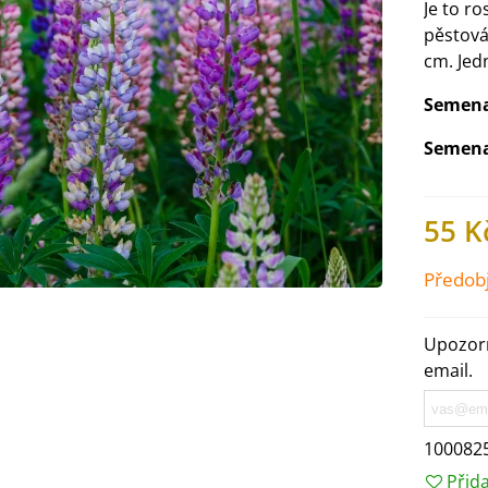
Je to ro
pěstová
cm. Jed
Semena 
Semena
55 K
Předob
Upozorn
email.
IO Ředkev bílá Laurin -
aphanus sativus - bio...
4 Kč
100082
Přid