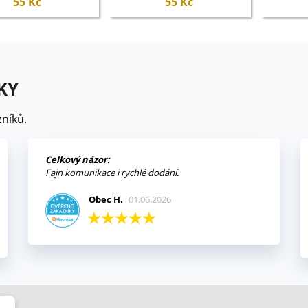
55 Kč
55 Kč
KY
níků.
Celkový názor:
Fajn komunikace i rychlé dodání.
Obec H.
01.06.2026