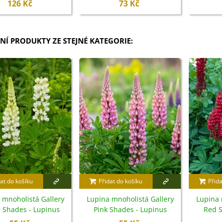
126 Kč
73 Kč
NÍ PRODUKTY ZE STEJNÉ KATEGORIE:
at do košíku
Přidat do košíku
Přida
 mnoholistá Gallery
Lupina mnoholistá Gallery
Lupina 
 Shades - Lupinus
Pink Shades - Lupinus
Red S
llus - semena - 20 ks
polyphyllus - semena - 20 ks
polyphyl