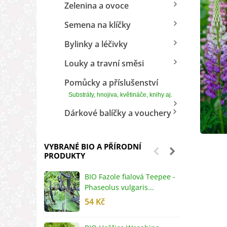
Zelenina a ovoce
Semena na klíčky
Bylinky a léčivky
Louky a travní směsi
Pomůcky a příslušenství
Substráty, hnojiva, květináče, knihy aj.
Dárkové balíčky a vouchery
VYBRANÉ BIO A PŘÍRODNÍ
PRODUKTY
BIO Fazole fialová Teepee -
B
Phaseolus vulgaris...
R
54 Kč
5