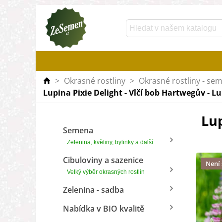
>
Okrasné rostliny
>
Okrasné rostliny - se
Lupina Pixie Delight - Vlčí bob Hartwegův - L
Lup
Semena
Zelenina, květiny, bylinky a další
Cibuloviny a sazenice
Není
Velký výběr okrasných rostlin
Zelenina - sadba
Nabídka v BIO kvalitě