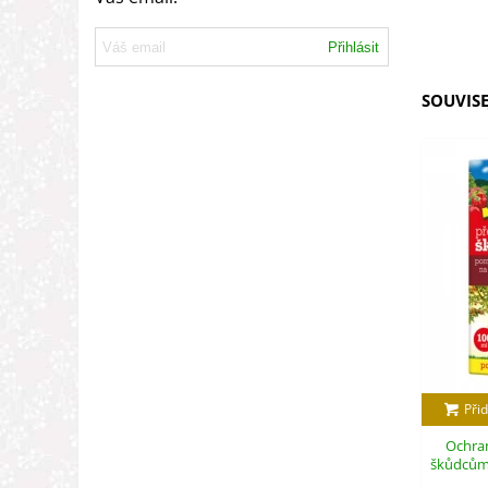
Přihlásit
SOUVISE
Přid
Ochran
škůdcům -