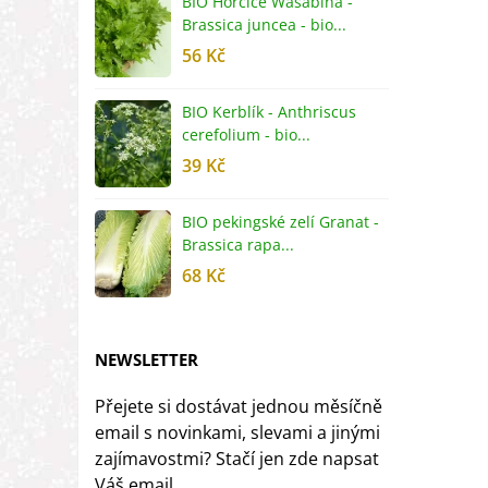
BIO Hořčice Wasabina -
B
Brassica juncea - bio...
v
56 Kč
5
BIO Kerblík - Anthriscus
B
cerefolium - bio...
O
39 Kč
5
BIO pekingské zelí Granat -
B
Brassica rapa...
r
68 Kč
8
NEWSLETTER
Přejete si dostávat jednou měsíčně
email s novinkami, slevami a jinými
zajímavostmi? Stačí jen zde napsat
Váš email.