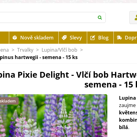
Nově skladem
Slevy
Blog
Dopr
mena
>
Trvalky
>
Lupina/Vlčí bob
>
upinus hartwegii - semena - 15 ks
ina Pixie Delight - Vlčí bob Hartw
semena - 15 
Lupina 
 skladem
zaujme
květen
kombina
bílá
.