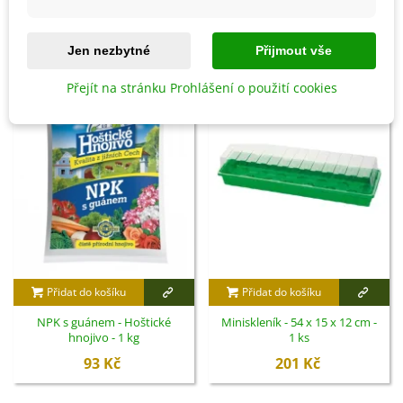
SOUVISEJÍCÍ PRODUKTY
Jen nezbytné
Přijmout vše
Přejít na stránku Prohlášení o použití cookies
Přidat do košíku
Přidat do košíku
NPK s guánem - Hoštické
Miniskleník - 54 x 15 x 12 cm -
hnojivo - 1 kg
1 ks
93 Kč
201 Kč