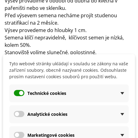
Výsev provádíme v období od dubna do května v
pařeništi nebo ve skleníku.
Před výsevem semena necháme projít studenou
stratifikací na 2 měsíce.
Výsev provedeme do hloubky 1 cm.
Semena klíčí nepravidelně, klíčivost semen je nízká,
kolem 50%.
Stanoviště volíme slunečné, polostinné.
Půdu potřebuje magnólie hlinitou, kyprou,
Tyto webové stránky ukládají v souladu se zákony na vaše
propustnou, neutrální až mírně kyselou.
zařízení soubory, obecně nazývané cookies. Odsouhlaste
Půdu udržujeme stále vlhkou a
prosím nastavení cookies souborů pro použití webu.
doporučujeme ji vylepšit kompostem či rašelinou.
Hnojíme pravidelně vícesložkovými hnojivy,
Technické cookies
kompostem nebo slepičinci.
Rostlina je mrazuvzdorná, mladé
rostliny můžeme zakrýt mulčem či chvojím.
Analytické cookies
Detaily produktu
Marketingové cookies