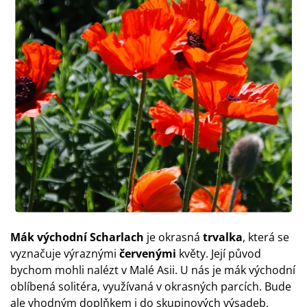
Mák východní Scharlach
je okrasná
trvalka
, která se
vyznačuje výraznými
červenými
květy. Její původ
bychom mohli nalézt v Malé Asii. U nás je mák východní
oblíbená solitéra, využívaná v okrasných parcích. Bude
ale vhodným doplňkem i do skupinových výsadeb.