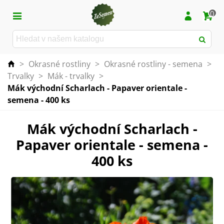
0
>
Okrasné rostliny
>
Okrasné rostliny - semena
>
Trvalky
>
Mák - trvalky
>
Mák východní Scharlach - Papaver orientale -
semena - 400 ks
Mák východní Scharlach -
Papaver orientale - semena -
400 ks