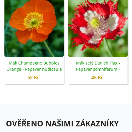
Mák Champagne Bubbles
Mák setý Danish Flag -
Orange - Papaver nudicaule
Papaver somniferum -
- semena - 20 ks
semena - 150 ks
52 Kč
45 Kč
OVĚŘENO NAŠIMI ZÁKAZNÍKY