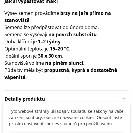
Jak si vypěstovat mák?
Výsev semen provádíme
brzy na jaře přímo na
stanoviště
.
Semena lze předpěstovat od února doma.
Semena se vysévají
na povrch substrátu
.
Doba klíčení je
1–2 týdny
.
Optimální teplota je
15–20 °C
.
Ideální spon je
30 x 30 cm
.
Stanoviště volíme
na plném slunci
.
Půda by měla být
propustná
,
kyprá a dostatečně
vápenitá
.
Detaily produktu
Tyto webové stránky ukládají v souladu se zákony na vaše
SOUVISEJÍCÍ PRODUKTY
zařízení soubory, obecně nazývané cookies. Odsouhlaste
prosím nastavení cookies souborů pro použití webu.