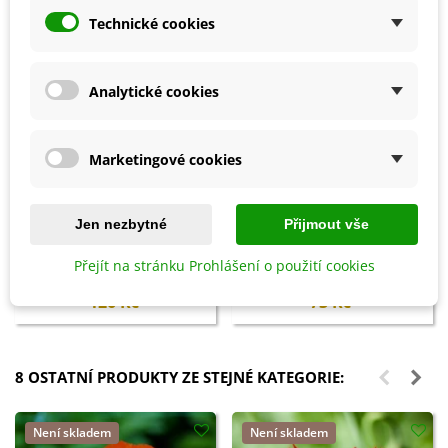
Technické cookies
Analytické cookies
Marketingové cookies
Přidat do košíku
Přidat do košíku
Jen nezbytné
Přijmout vše
Ochrana proti přezimujícím
Vermikompost na kvetoucí
Přejít na stránku Prohlášení o použití cookies
škůdcům - Ekol - ochrana
rostliny - BoPon - 500 ml
rostlin - 100 ml
126 Kč
73 Kč
8 OSTATNÍ PRODUKTY ZE STEJNÉ KATEGORIE:
Není skladem
Není skladem