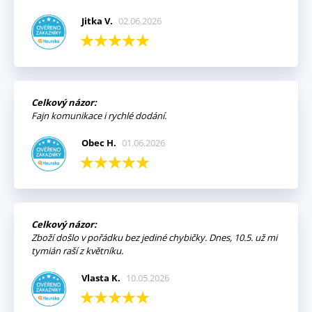
Jitka V.
02.06.2026
Celkový názor:
Fajn komunikace i rychlé dodání.
Obec H.
01.06.2026
Celkový názor:
Zboží došlo v pořádku bez jediné chybičky. Dnes, 10.5. už mi
tymián raší z květníku.
Vlasta K.
10.05.2026