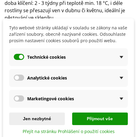
doba klíčení: 2 - 3 týdny při teplotě min. 18 °C, i déle
rostliny se přesazují ven v dubnu či květnu, ideální je
pěstování ve skleníku
spon: 1 x 1 m
Tyto webové stránky ukládají v souladu se zákony na vaše
stanoviště: světlé, teplé
zařízení soubory, obecně nazývané cookies. Odsouhlaste
půda: lehká, kyprá, výživná
prosím nastavení cookies souborů pro použití webu.
Technické cookies
Detaily produktu
Analytické cookies
SOUVISEJÍCÍ PRODUKTY
Marketingové cookies
Jen nezbytné
Přijmout vše
Přejít na stránku Prohlášení o použití cookies