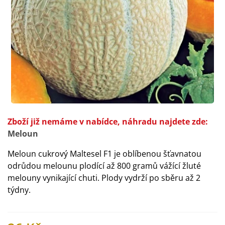
Zboží již nemáme v nabídce, náhradu najdete zde:
Meloun
Meloun cukrový Maltesel F1 je oblíbenou šťavnatou
odrůdou melounu plodící až 800 gramů vážící žluté
melouny vynikající chuti. Plody vydrží po sběru až 2
týdny.