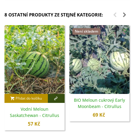
8 OSTATNÍ PRODUKTY ZE STEJNÉ KATEGORIE:
Není skladem
Přidat do košíku
BIO Meloun cukrový Early
Moonbeam - Citrullus
Vodní Meloun
lanatus - bio semena - 6 ks
69 Kč
Saskatchewan - Citrullus
lanatus - semena - 6 ks
57 Kč