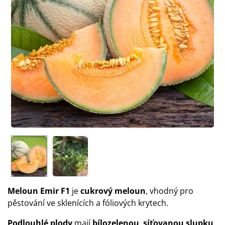
Meloun Emir F1
je
cukrový meloun
, vhodný pro
pěstování ve sklenících a fóliových krytech.
Podlouhlé plody
mají
bílozelenou
,
síťovanou slupku