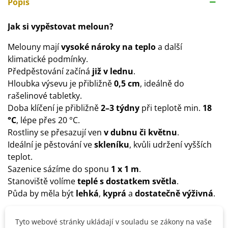
Popis
Jak si vypěstovat meloun?
Melouny mají
vysoké nároky na teplo
a další
klimatické podmínky.
Předpěstování začíná
již v lednu
.
Hloubka výsevu je přibližně
0,5 cm
, ideálně do
rašelinové tabletky.
Doba klíčení je přibližně
2–3 týdny
při teplotě min.
18
°C
, lépe přes 20 °C.
Rostliny se přesazují ven
v dubnu či květnu
.
Ideální je pěstování ve
skleníku
, kvůli udržení vyšších
teplot.
Sazenice sázíme do sponu
1 x 1 m
.
Stanoviště volíme
teplé s dostatkem
světla
.
Půda by měla být
lehká
,
kyprá
a
dostatečně výživná
.
Tyto webové stránky ukládají v souladu se zákony na vaše