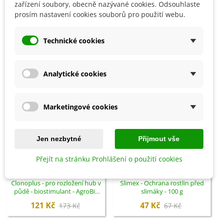
Detaily produktu
zařízení soubory, obecně nazývané cookies. Odsouhlaste
prosím nastavení cookies souborů pro použití webu.
SOUVISEJÍCÍ PRODUKTY
Technické cookies
Sleva
Sleva
Analytické cookies
Marketingové cookies
Jen nezbytné
Přijmout vše
Přejít na stránku Prohlášení o použití cookies
Přidat do košíku
Přidat do košíku
Clonoplus - pro rozložení hub v
Slimex - Ochrana rostlin před
půdě - biostimulant - AgroBio
slimáky - 100 g
Opava - 10 ml
121 Kč
47 Kč
173 Kč
67 Kč