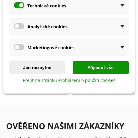
Technické cookies
Analytické cookies
Marketingové cookies
Přidat do košíku
Přidat do košíku
Jen nezbytné
Přijmout vše
Obal na květináč LIVING - světle
Obal na květináč Sahara -
zelený - 15 x 15 cm - 1 ks
šedohnědý - 15 x 12 cm - 1 ks
Přejít na stránku Prohlášení o použití cookies
99 Kč
59 Kč
OVĚŘENO NAŠIMI ZÁKAZNÍKY