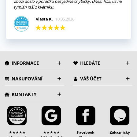
Zboží došlo v pořádku bez jediné chybičky. Dnes, 10.5. už mi
tymián raší z květníku.
Vlasta K.
10.05.2026
INFORMACE
HLEDÁTE
NAKUPOVÁNÍ
VÁŠ ÚČET
KONTAKTY
★★★★★
★★★★★
Facebook
Zákaznický