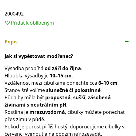
2000492
Přidat k oblíbeným
Popis
Jak si vypěstovat modřenec?
Výsadba probíhá
od září do října
.
Hloubka výsadby je
10–15 cm
.
Vzdálenost mezi cibulkami ponechte cca
6–10 cm
.
Stanoviště volíme
slunečné či polostinné
.
Půda by měla být
propustná
,
sušší
,
zásobená
živinami s neutrálním pH
.
Rostlina je
mrazuvzdorná
, cibulky můžete ponechat
přes zimu v půdě.
Pokud je porost příliš hustý, doporučujeme cibulky v
červenci vyjmout a na podzim je rozesadit.