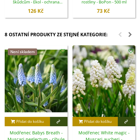
škůdcům - Ekol - ochrana
rostliny - BoPon - 500 ml
rostlin - 100 ml
126 Kč
73 Kč
8 OSTATNÍ PRODUKTY ZE STEJNÉ KATEGORIE:
Není skladem
Přidat do košíku
Přidat do košíku
Modřenec Babys Breath -
Modřenec White magic -
Muscari neglectum - cibule
Muscari aucheri -