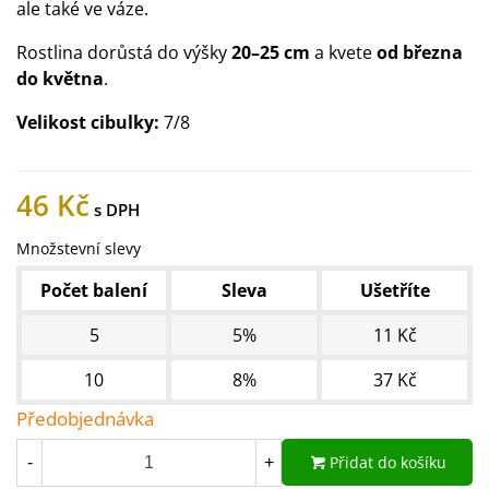
ale také ve váze.
Rostlina dorůstá do výšky
20–25 cm
a kvete
od března
do května
.
Velikost cibulky:
7/8
46 Kč
Množstevní slevy
Počet balení
Sleva
Ušetříte
5
5%
11 Kč
10
8%
37 Kč
Předobjednávka
Přidat do košíku
-
+