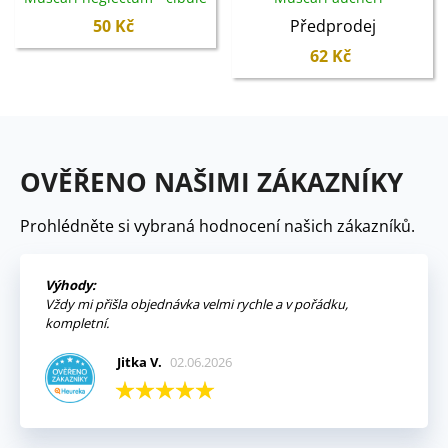
modřence - 5 ks
cibuloviny - 5 ks
50 Kč
Předprodej
62 Kč
OVĚŘENO NAŠIMI ZÁKAZNÍKY
Prohlédněte si vybraná hodnocení našich zákazníků.
Výhody:
Vždy mi přišla objednávka velmi rychle a v pořádku,
kompletní.
Jitka V.
02.06.2026