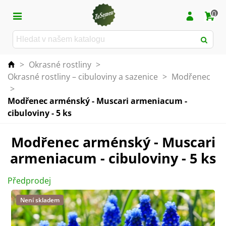
0
>
Okrasné rostliny
>
Okrasné rostliny – cibuloviny a sazenice
>
Modřenec
>
Modřenec arménský - Muscari armeniacum -
cibuloviny - 5 ks
Modřenec arménský - Muscari
armeniacum - cibuloviny - 5 ks
Předprodej
Není skladem