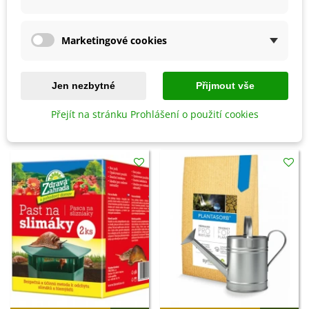
kameninové půdě.
Mrkve lze skladovat v chladu a temnu, v místnosti s
dobrou cirkulací vzduchu.
Marketingové cookies
Detaily produktu
Jen nezbytné
Přijmout vše
Přejít na stránku Prohlášení o použití cookies
SOUVISEJÍCÍ PRODUKTY