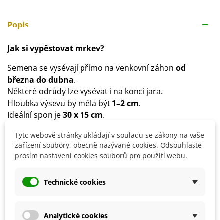
Popis
Jak si vypěstovat mrkev?
Semena se vysévají přímo na venkovní záhon
od
března do dubna
.
Některé odrůdy lze vysévat i na konci jara.
Hloubka výsevu by měla být
1–2 cm
.
Ideální spon je
30 x 15 cm
.
Doba klíčení je
10–20 dní
(i déle).
Tyto webové stránky ukládají v souladu se zákony na vaše
Denní teplota pro klíčení by se měla
zařízení soubory, obecně nazývané cookies. Odsouhlaste
pohybovat
alespoň nad 7 °C
, ideální je kolem
16 °C
.
prosím nastavení cookies souborů pro použití webu.
Stanoviště volíme
slunečné
.
Půdu by měla být
neutrální až slabě zásaditá s
Technické cookies
dostatkem živin
.
Pravidelně a dostatečně zaléváme
.
Nedoporučujeme
hnojení
přímo hnojem a pěstování v
Analytické cookies