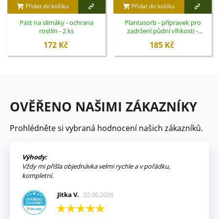
Přidat do košíku
Přidat do košíku
Past na slimáky - ochrana
Plantasorb - přípravek pro
rostlin - 2 ks
zadržení půdní vlhkosti -
Symbiom - 750 g
172 Kč
185 Kč
OVĚŘENO NAŠIMI ZÁKAZNÍKY
Prohlédněte si vybraná hodnocení našich zákazníků.
Výhody:
Vždy mi přišla objednávka velmi rychle a v pořádku,
kompletní.
Jitka V.
02.06.2026