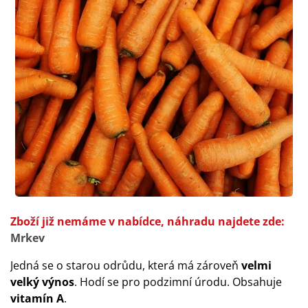
Zboží již nemáme v nabídce, náhradu najdete zde:
Mrkev
Jedná se o starou odrůdu, která má zároveň
velmi
velký výnos
. Hodí se pro podzimní úrodu. Obsahuje
vitamín A
.