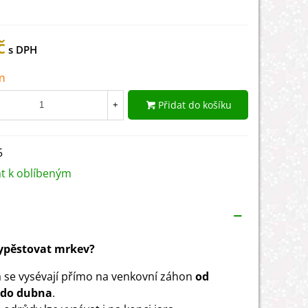
č
m
Přidat do košíku
+
5
at k oblíbeným
vypěstovat mrkev?
se vysévají přímo na venkovní záhon
od
 do dubna
.