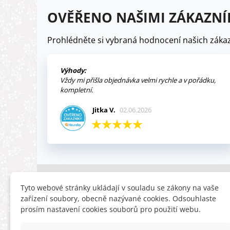
OVĚŘENO NAŠIMI ZÁKAZNÍ
Prohlédněte si vybraná hodnocení našich zákaz
Výhody:
Vždy mi přišla objednávka velmi rychle a v pořádku,
kompletní.
Jitka V.
02.06.2026
INFORMACE
HLEDÁTE
Tyto webové stránky ukládají v souladu se zákony na vaše
zařízení soubory, obecně nazývané cookies. Odsouhlaste
Obchodní podmínky
Slevy
prosím nastavení cookies souborů pro použití webu.
Reklamační řád
Novinky