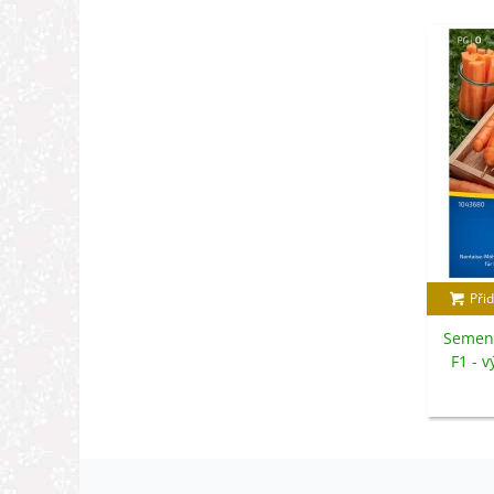
Přid
Semen
F1 - 