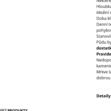
Některé 
Hloubka
3 Kč
Ideální 
Doba klí
IO Bazalka pravá červená -
Denní t
cimum basilicum -...
pohybo
6 Kč
Stanovi
Půdu b
IO Stévie sladká - Stevia
dostat
ebaudiana - bio...
Pravid
4 Kč
Nedopo
kameni
Mrkve l
dobrou 
Detail
JÍCÍ PRODUKTY