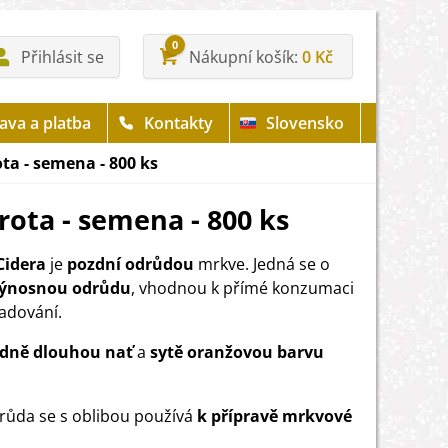
0
Přihlásit se
Nákupní košík
0 Kč
ava a platba
Kontakty
Slovensko
ta - semena - 800 ks
rota - semena - 800 ks
Cidera
je
pozdní odrůdou
mrkve. Jedná se o
výnosnou odrůdu
, vhodnou k přímé konzumaci
ladování.
edně dlouhou nať
a
sytě oranžovou barvu
.
růda se s oblibou používá
k přípravě mrkvové