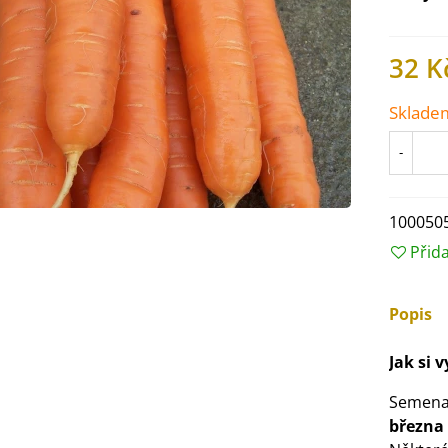
32 K
Sklade
-
100050
Přid
Popis
IO Ředkev bílá Laurin -
aphanus sativus - bio...
Jak si 
4 Kč
Semena 
března
IO Mangold duhový - Beta
ulgaris - bio semena...