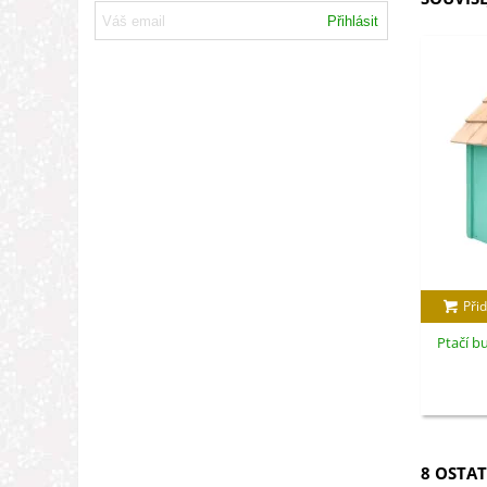
Přihlásit
Přid
Ptačí b
8 OSTAT