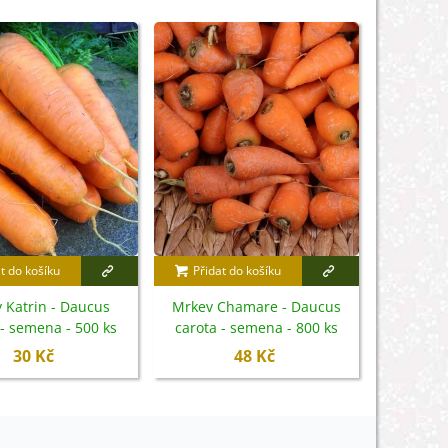
t do košíku
Přidat do košíku
Přidat
 Katrin - Daucus
Mrkev Chamare - Daucus
Mrkev 
 - semena - 500 ks
carota - semena - 800 ks
carota 
30 Kč
48 Kč