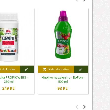
t do košíku
Přidat do košíku
Přidat
tika PROFÍK WEIKI -
Hnojivo na zeleninu - BoPon -
Hnojivo R
250 ml
500 ml
249 Kč
93 Kč