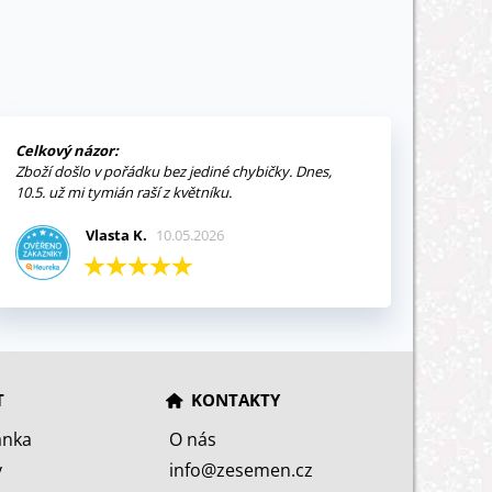
Celkový názor:
Zboží došlo v pořádku bez jediné chybičky. Dnes,
10.5. už mi tymián raší z květníku.
Vlasta K.
10.05.2026
T
KONTAKTY
ánka
O nás
y
info@zesemen.cz