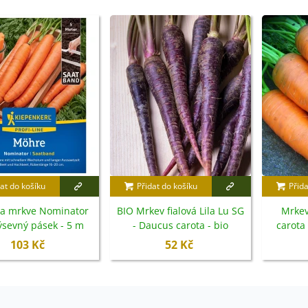
at do košíku
Přidat do košíku
Přida
a mrkve Nominator
BIO Mrkev fialová Lila Lu SG
Mrkev
výsevný pásek - 5 m
- Daucus carota - bio
carota
semena - 200 ks
103 Kč
52 Kč