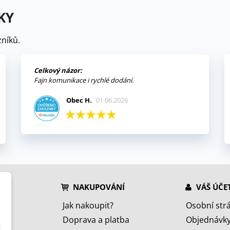
KY
níků.
Celkový názor:
Fajn komunikace i rychlé dodání.
Obec H.
01.06.2026
NAKUPOVÁNÍ
VÁŠ ÚČE
Jak nakoupit?
Osobní str
Doprava a platba
Objednávk