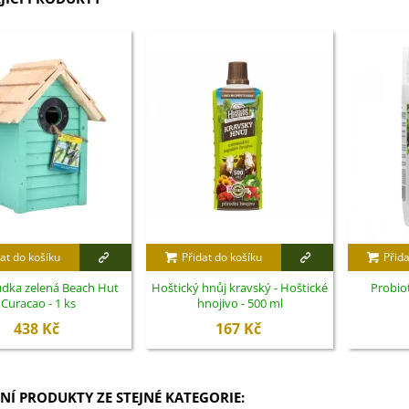
at do košíku
Přidat do košíku
Přida
udka zelená Beach Hut
Hoštický hnůj kravský - Hoštické
Probio
Curacao - 1 ks
hnojivo - 500 ml
438 Kč
167 Kč
NÍ PRODUKTY ZE STEJNÉ KATEGORIE: