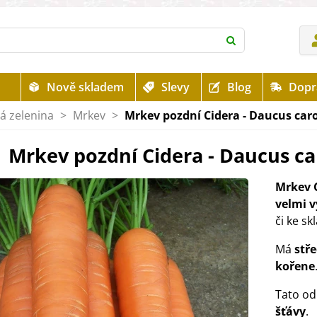
Nově skladem
Slevy
Blog
Dopr
á zelenina
>
Mrkev
>
Mrkev pozdní Cidera - Daucus caro
Mrkev pozdní Cidera - Daucus ca
Mrkev 
velmi 
či ke sk
Má
stř
kořene
Tato od
šťávy
.