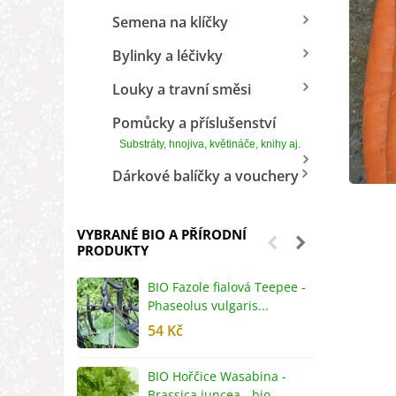
Semena na klíčky
Bylinky a léčivky
Louky a travní směsi
Pomůcky a příslušenství
Substráty, hnojiva, květináče, knihy aj.
Dárkové balíčky a vouchery
VYBRANÉ BIO A PŘÍRODNÍ
PRODUKTY
BIO Fazole fialová Teepee -
B
Phaseolus vulgaris...
R
54 Kč
5
BIO Hořčice Wasabina -
B
Brassica juncea - bio...
v