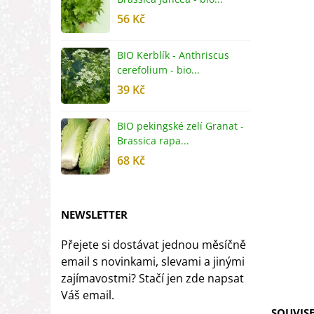
56 Kč
5
BIO Kerblík - Anthriscus
B
cerefolium - bio...
O
39 Kč
5
BIO pekingské zelí Granat -
B
Brassica rapa...
r
68 Kč
8
NEWSLETTER
Přejete si dostávat jednou měsíčně
email s novinkami, slevami a jinými
zajímavostmi? Stačí jen zde napsat
Váš email.
SOUVISE