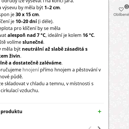
odrůdy lze vysévat i na konci jara.
0
 výsevu by měla být
1–2 cm
.
spon je
30 x 15 cm
.
Oblíbené
čení je
10–20 dní
(i déle).
eplota pro klíčení by se měla
vat
alespoň nad 7 °C
, ideální je kolem
16 °C
.
ště volíme
slunečné
.
y měla být
neutrální až slabě zásaditá s
kem živin
.
elně a dostatečně zaléváme
.
ručujeme
hnojení
přímo hnojem a pěstování v
nové půdě.
ze skladovat v chladu a temnu, v místnosti s
cirkulací vzduchu.
y produktu