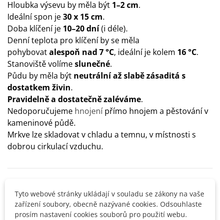
Hloubka výsevu by měla být
1–2 cm
.
Ideální spon je
30 x 15 cm
.
Doba klíčení je
10–20 dní
(i déle).
Denní teplota pro klíčení by se měla
pohybovat
alespoň nad 7 °C
, ideální je kolem
16 °C
.
Stanoviště volíme
slunečné
.
Půdu by měla být
neutrální až slabě zásaditá s
dostatkem živin
.
Pravidelně a dostatečně zaléváme
.
Nedoporučujeme
hnojení
přímo hnojem a pěstování v
kameninové půdě.
Mrkve lze skladovat v chladu a temnu, v místnosti s
dobrou cirkulací vzduchu.
Detaily produktu
Tyto webové stránky ukládají v souladu se zákony na vaše
zařízení soubory, obecně nazývané cookies. Odsouhlaste
SOUVISEJÍCÍ PRODUKTY
prosím nastavení cookies souborů pro použití webu.