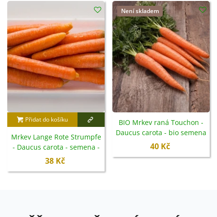
Není skladem
Přidat do košíku
BIO Mrkev raná Touchon -
Daucus carota - bio semena
Mrkev Lange Rote Strumpfe
- 200 ks
40 Kč
- Daucus carota - semena -
900 ks
38 Kč