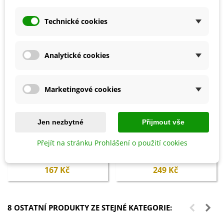
Technické cookies
Analytické cookies
Marketingové cookies
Jen nezbytné
Přijmout vše
Přidat do košíku
Přidat do košíku
Přejít na stránku Prohlášení o použití cookies
Hoštický hnůj kravský -
Probiotika PROFÍK WEIKI -
Hoštické hnojivo - 500 ml
250 ml
167 Kč
249 Kč
8 OSTATNÍ PRODUKTY ZE STEJNÉ KATEGORIE: