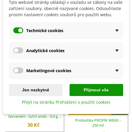
Tyto webové stránky ukládají v souladu se zákony na vaše
zařízení soubory, obecně nazývané cookies. Odsouhlaste
Detaily produktu
prosím nastavení cookies souborů pro použití webu.
SOUVISEJÍCÍ PRODUKTY
Technické cookies
Analytické cookies
Marketingové cookies
Jen nezbytné
Přijmout vše
Přejít na stránku Prohlášení o použití cookies
Přidat do košíku
Směs letniček Zahradní sen v
červeném - luční směs - 0,9 g -
Probiotika PROFÍK WEIKI -
ukončený
30 Kč
250 ml