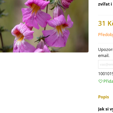
zvířat 
31 K
Předob
Upozorn
email.
100101
Přid
IO Ředkev bílá Laurin -
aphanus sativus - bio...
4 Kč
Popis
IO Mangold duhový - Beta
Jak si 
ulgaris - bio semena...