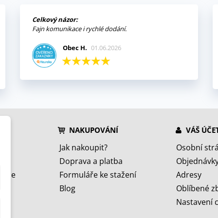
Celkový názor:
Fajn komunikace i rychlé dodání.
Obec H.
01.06.2026
NAKUPOVÁNÍ
VÁŠ ÚČE
Jak nakoupit?
Osobní str
Doprava a platba
Objednávk
jeme
Formuláře ke stažení
Adresy
Blog
Oblíbené z
Nastavení 