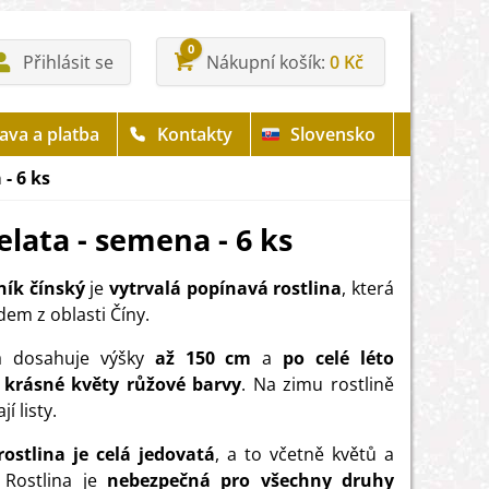
0
Přihlásit se
Nákupní košík
0 Kč
ava a platba
Kontakty
Slovensko
- 6 ks
lata - semena - 6 ks
ník čínský
je
vytrvalá popínavá rostlina
, která
dem z oblasti Číny.
na dosahuje výšky
až 150 cm
a
po celé léto
í krásné květy růžové barvy
. Na zimu rostlině
í listy.
rostlina je celá jedovatá
, a to včetně květů a
 Rostlina je
nebezpečná pro všechny druhy