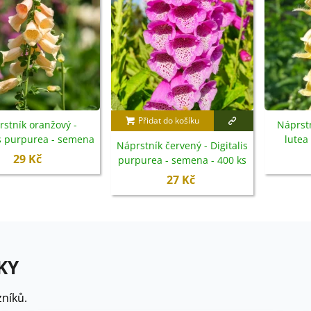
Přidat do košíku
stník oranžový -
Náprstn
is purpurea - semena
lutea
Náprstník červený - Digitalis
- 300 ks
29 Kč
purpurea - semena - 400 ks
27 Kč
KY
níků.