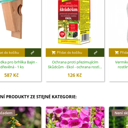
at do košíku
Přidat do košíku
Přida
dka pro brhlíka Bajin -
Ochrana proti přezimujícím
Vermik
dřevěná - 1 ks
škůdcům - Ekol - ochrana rostlin
rostli
- 100 ml
587 Kč
126 Kč
NÍ PRODUKTY ZE STEJNÉ KATEGORIE:
skladem
Není s