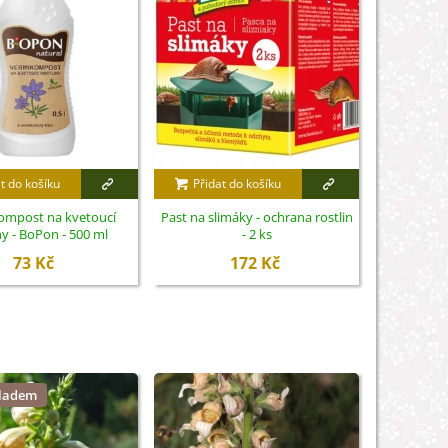
t do košíku
Přidat do košíku
Přidat
ompost na kvetoucí
Past na slimáky - ochrana rostlin
Biominerál
ny - BoPon - 500 ml
- 2 ks
trvalk
73 Kč
172 Kč
kladem