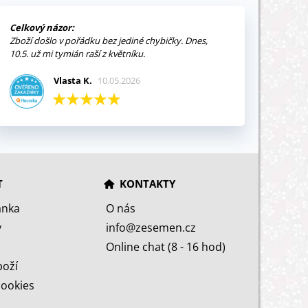
Celkový názor:
Zboží došlo v pořádku bez jediné chybičky. Dnes,
10.5. už mi tymián raší z květníku.
Vlasta K.
10.05.2026
T
KONTAKTY
ánka
O nás
y
info@zesemen.cz
Online chat (8 - 16 hod)
boží
cookies