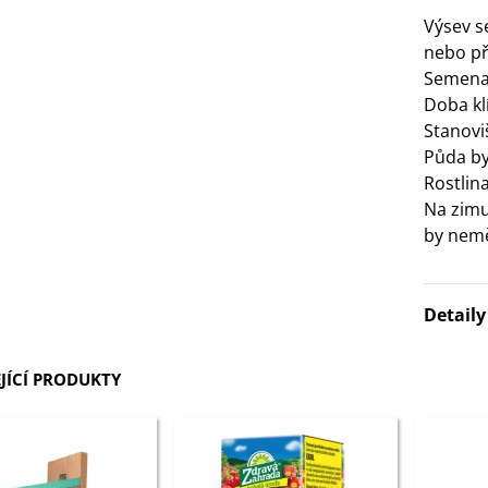
Výsev 
3 Kč
nebo př
Semena 
IO Bazalka pravá červená -
Doba kl
cimum basilicum -...
Stanovi
6 Kč
Půda by
Rostlin
IO Stévie sladká - Stevia
Na zimu
ebaudiana - bio...
by nemě
4 Kč
Detail
JÍCÍ PRODUKTY