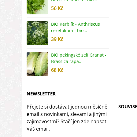
56 Kč
5
BIO Kerblík - Anthriscus
B
cerefolium - bio...
O
39 Kč
5
BIO pekingské zelí Granat -
B
Brassica rapa...
r
68 Kč
8
NEWSLETTER
Přejete si dostávat jednou měsíčně
SOUVISE
email s novinkami, slevami a jinými
zajímavostmi? Stačí jen zde napsat
Váš email.