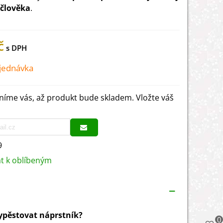
i člověka
.
č
jednávka
íme vás, až produkt bude skladem. Vložte váš
9
at k oblíbeným
vypěstovat náprstník?
0