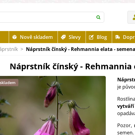
Nově skladem
Slevy
Blog
Dopr
áprstník
>
Náprstník čínský - Rehmannia elata - semena 
Náprstník čínský - Rehmannia e
Náprst
 skladem
je půvo
Rostli
vytvář
opadávaj
Pozor,
semen.