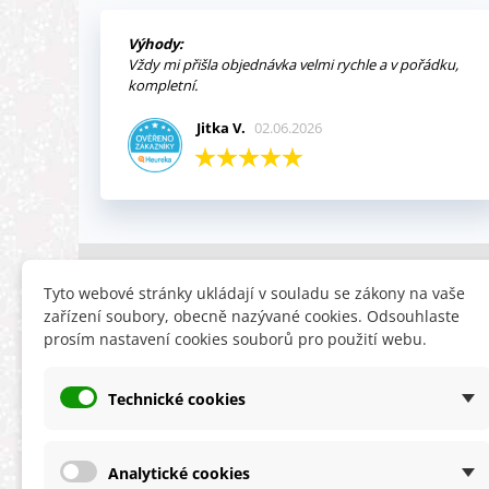
Výhody:
Vždy mi přišla objednávka velmi rychle a v pořádku,
kompletní.
Jitka V.
02.06.2026
INFORMACE
HLEDÁTE
Tyto webové stránky ukládají v souladu se zákony na vaše
zařízení soubory, obecně nazývané cookies. Odsouhlaste
Obchodní podmínky
Slevy
prosím nastavení cookies souborů pro použití webu.
Reklamační řád
Novinky
Ochrana osobních údajů
Nyní doporuču
Technické cookies
Cookies
Mapa stránek
ÚKZÚZ info a odkazy
Analytické cookies