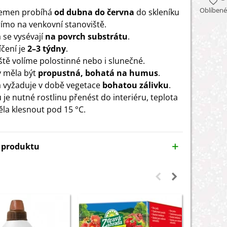
Oblíbené
semen probíhá
od dubna do června
do skleníku
ímo na venkovní stanoviště.
se vysévají
na povrch substrátu
.
íčení je
2–3 týdny
.
ště volíme polostinné nebo i slunečné.
 měla být
propustná, bohatá na humus
.
a vyžaduje v době vegetace
bohatou zálivku
.
 je nutné rostlinu přenést do interiéru, teplota
la klesnout pod 15 °C.
y produktu