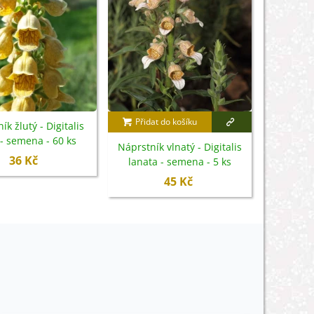
Přidat do košíku
ík žlutý - Digitalis
 - semena - 60 ks
Náprstník vlnatý - Digitalis
36 Kč
lanata - semena - 5 ks
45 Kč