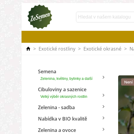
>
Exotické rostliny
>
Exotické okrasné
>
N
Semena
Zelenina, květiny, bylinky a další
Není
Cibuloviny a sazenice
Velký výběr okrasných rostlin
Zelenina - sadba
Nabídka v BIO kvalitě
Zelenina a ovoce