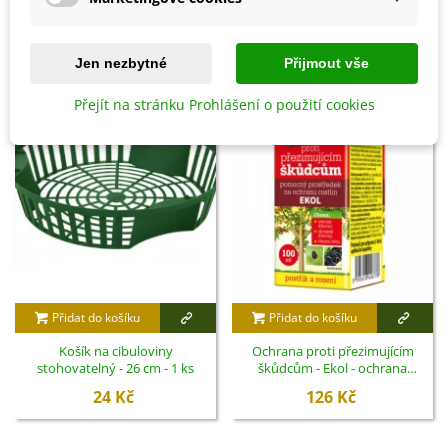
SOUVISEJÍCÍ PRODUKTY
Jen nezbytné
Přijmout vše
Přejít na stránku Prohlášení o použití cookies
Přidat do košíku
Přidat do košíku
Košík na cibuloviny
Ochrana proti přezimujícím
stohovatelný - 26 cm - 1 ks
škůdcům - Ekol - ochrana
rostlin - 100 ml
24 Kč
126 Kč