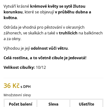
Vytváří krásné
krémové květy se sytě žlutou
korunkou
, které se objevují
v průběhu dubna a
května
.
Odrůda je vhodná pro pěstování v okrasných
záhonech, ve skalkách a také v
truhlících
na balkónech
a za okny.
Výhodou je její
odolnost vůči větru
.
Celá rostlina, a to včetně cibule je jedovatá!
Velikost cibulky:
10/12
36 Kč
Množstevní slevy
Počet balení
Sleva
Ušetříte