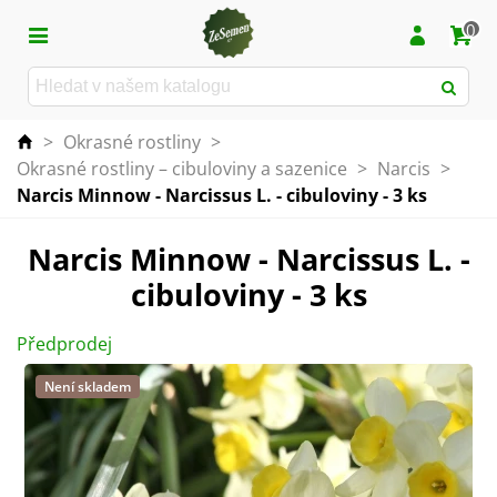
0
>
Okrasné rostliny
>
Okrasné rostliny – cibuloviny a sazenice
>
Narcis
>
Narcis Minnow - Narcissus L. - cibuloviny - 3 ks
Narcis Minnow - Narcissus L. -
cibuloviny - 3 ks
Předprodej
Není skladem