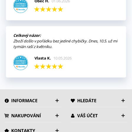
Obec H.
01.06.2026
Celkový názor:
Zboží došlo v pořádku bez jediné chybičky. Dnes, 10.5. už mi
tymián raší z květníku.
Vlasta K.
10.05.2026
INFORMACE
HLEDÁTE
NAKUPOVÁNÍ
VÁŠ ÚČET
KONTAKTY