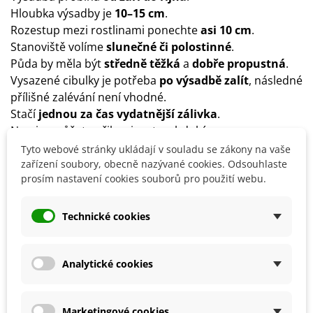
Hloubka výsadby je
10–15 cm
.
Rozestup mezi rostlinami ponechte
asi 10 cm
.
Stanoviště volíme
slunečné či polostinné
.
Půda by měla být
středně těžká
a
dobře propustná
.
Vysazené cibulky je potřeba
po výsadbě
zalít
, následné
přílišné zalévání není vhodné.
Stačí
jednou za čas vydatnější zálivka
.
Narcisy můžete přihnojovat v období
růstu
vícesložkovým hnojivem
.
Tyto webové stránky ukládají v souladu se zákony na vaše
Je vhodné na zimu
zakrýt cibule slámou, chvojím či
zařízení soubory, obecně nazývané cookies. Odsouhlaste
prosím nastavení cookies souborů pro použití webu.
rašelinou
.
Narcisy lze nechat v přirozeném prostředí celoročně, je
ale možné je po zaschnutí listů a zatažení cibulek
Technické cookies
vyjmout ze země a uchovat v chladné a dobře větrané
místnosti až do opětovné podzimní výsadby.
Analytické cookies
Detaily produktu
Marketingové cookies