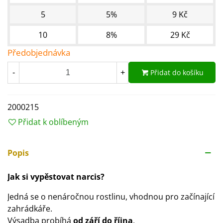
5
5%
9 Kč
10
8%
29 Kč
Předobjednávka
Přidat do košíku
-
+
2000215
Přidat k oblíbeným
Popis
Jak si vypěstovat narcis?
Jedná se o nenáročnou rostlinu, vhodnou pro začínající
zahrádkáře.
Výsadba probíhá
od září do října
.