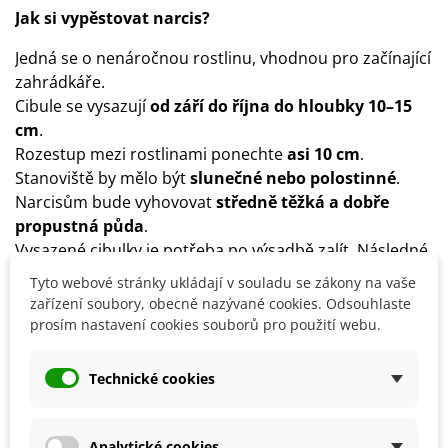
Jak si vypěstovat narcis?
Jedná se o nenáročnou rostlinu, vhodnou pro začínající
zahrádkáře.
Cibule se vysazují
od září do října do hloubky 10–15
cm
.
Rozestup mezi rostlinami ponechte
asi 10 cm
.
Stanoviště by mělo být
slunečné nebo polostinné
.
Narcisům bude vyhovovat
středně těžká a dobře
propustná půda
.
Vysazené cibulky je potřeba po výsadbě zalít. Následné
přílišné zalévání není vhodné. Stačí
jednou za čas
Tyto webové stránky ukládají v souladu se zákony na vaše
vydatnější zálivka
.
zařízení soubory, obecně nazývané cookies. Odsouhlaste
Narcisy můžete přihnojovat v období
prosím nastavení cookies souborů pro použití webu.
růstu
vícesložkovým
hnojivem
.
Je vhodné na zimu
zakrýt cibule slámou, chvojím či
Technické cookies
rašelinou.
Tuto pokrývku před jarním kvetením včas
odstraňte.
Narcisy lze nechat v přirozeném prostředí celoročně, je
Analytické cookies