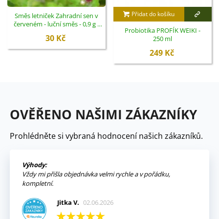
Přidat do košíku
Směs letniček Zahradní sen v
červeném - luční směs - 0,9 g -
Probiotika PROFÍK WEIKI -
ukončený
30 Kč
250 ml
249 Kč
OVĚŘENO NAŠIMI ZÁKAZNÍKY
Prohlédněte si vybraná hodnocení našich zákazníků.
Výhody:
Vždy mi přišla objednávka velmi rychle a v pořádku,
kompletní.
Jitka V.
02.06.2026