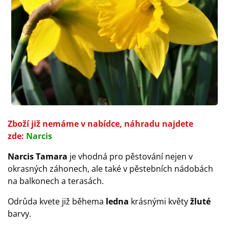
Zboží již nemáme v nabídce, náhradu najdete
zde:
Narcis
Narcis Tamara
je vhodná pro pěstování nejen v
okrasných záhonech, ale také v pěstebních nádobách
na balkonech a terasách.
Odrůda kvete již běhema
ledna
krásnými květy
žluté
barvy.