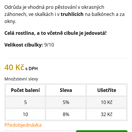
Odrůda je vhodná pro pěstování v okrasných
záhonech, ve skalkách i v
truhlících
na balkónech a za
okny.
Celá rostlina, a to včetně cibule je jedovatá!
Velikost cibulky:
9/10
40 Kč
Množstevní slevy
Počet balení
Sleva
Ušetříte
5
5%
10 Kč
10
8%
32 Kč
Předobjednávka