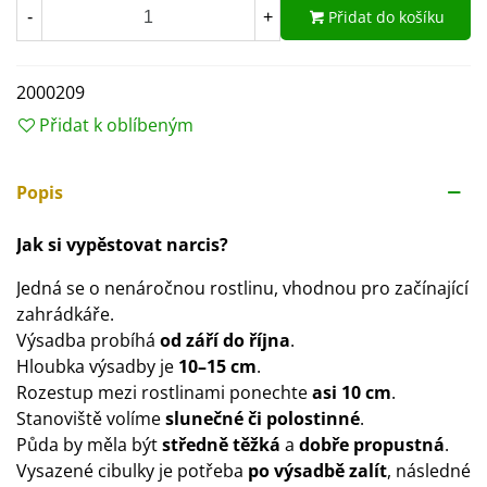
Přidat do košíku
-
+
2000209
Přidat k oblíbeným
Popis
Jak si vypěstovat narcis?
Jedná se o nenáročnou rostlinu, vhodnou pro začínající
zahrádkáře.
Výsadba probíhá
od září do října
.
Hloubka výsadby je
10–15 cm
.
Rozestup mezi rostlinami ponechte
asi 10 cm
.
Stanoviště volíme
slunečné či polostinné
.
Půda by měla být
středně těžká
a
dobře propustná
.
Vysazené cibulky je potřeba
po výsadbě
zalít
, následné