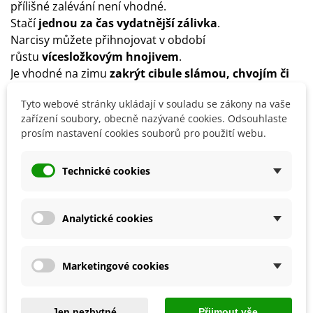
přílišné zalévání není vhodné.
Stačí
jednou za čas vydatnější zálivka
.
Narcisy můžete přihnojovat v období
růstu
vícesložkovým hnojivem
.
Je vhodné na zimu
zakrýt cibule slámou, chvojím či
rašelinou
.
Tyto webové stránky ukládají v souladu se zákony na vaše
Narcisy lze nechat v přirozeném prostředí celoročně, je
zařízení soubory, obecně nazývané cookies. Odsouhlaste
ale možné je po zaschnutí listů a zatažení cibulek
prosím nastavení cookies souborů pro použití webu.
vyjmout ze země a uchovat v chladné a dobře větrané
místnosti až do opětovné podzimní výsadby.
Technické cookies
Detaily produktu
Analytické cookies
SOUVISEJÍCÍ PRODUKTY
Marketingové cookies
Jen nezbytné
Přijmout vše