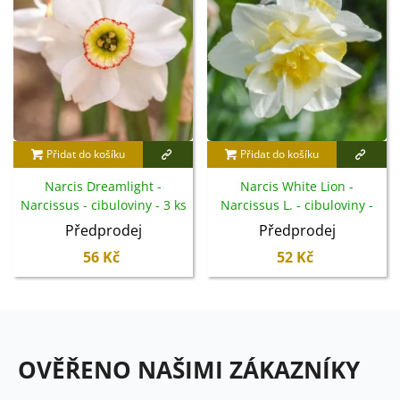
Přidat do košíku
Přidat do košíku
Narcis Dreamlight -
Narcis White Lion -
Narcissus - cibuloviny - 3 ks
Narcissus L. - cibuloviny -
3 ks
Předprodej
Předprodej
56 Kč
52 Kč
OVĚŘENO NAŠIMI ZÁKAZNÍKY