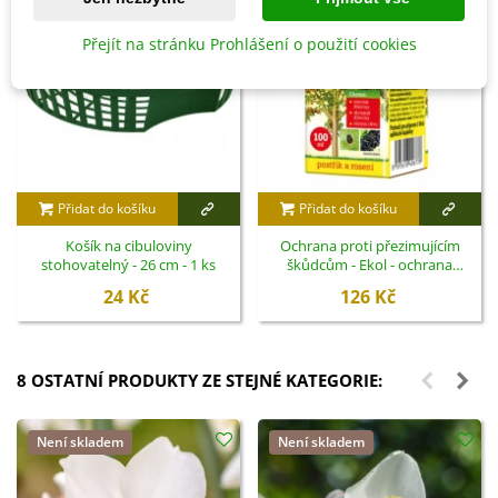
Přejít na stránku Prohlášení o použití cookies
Přidat do košíku
Přidat do košíku
Košík na cibuloviny
Ochrana proti přezimujícím
stohovatelný - 26 cm - 1 ks
škůdcům - Ekol - ochrana
rostlin - 100 ml
24 Kč
126 Kč
8 OSTATNÍ PRODUKTY ZE STEJNÉ KATEGORIE:
Není skladem
Není skladem