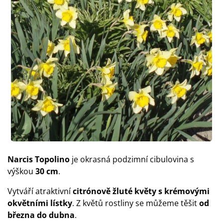
Narcis Topolino
je okrasná podzimní cibulovina s
výškou
30 cm
.
Vytváří atraktivní
citrónově žluté květy s krémovými
okvětními lístky
. Z květů rostliny se můžeme těšit
od
března do dubna
.