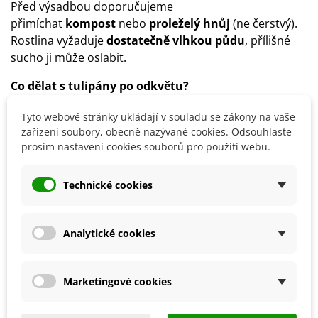
Před výsadbou doporučujeme
přimíchat
kompost
nebo
proleželý hnůj
(ne čerstvý).
Rostlina vyžaduje
dostatečně vlhkou půdu
, přílišné
sucho ji může oslabit.
Co dělat s tulipány po odkvětu?
Odštípne se květní stonek a rostlina se nechá
zcela
Tyto webové stránky ukládají v souladu se zákony na vaše
zaschnout
.
zařízení soubory, obecně nazývané cookies. Odsouhlaste
prosím nastavení cookies souborů pro použití webu.
Cibulky se vyjmou z půdy, osuší se a
uskladní v
papírových sáčcích na suchém vzdušném místě
s
teplotou okolo 15–20 °C
.
Technické cookies
Detaily produktu
Analytické cookies
SOUVISEJÍCÍ PRODUKTY
Marketingové cookies