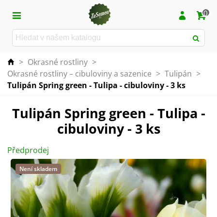
0
>
Okrasné rostliny
>
Okrasné rostliny – cibuloviny a sazenice
>
Tulipán
>
Tulipán Spring green - Tulipa - cibuloviny - 3 ks
Tulipán Spring green - Tulipa -
cibuloviny - 3 ks
Předprodej
Není skladem