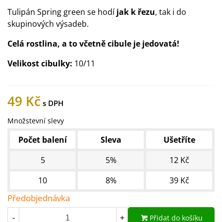
Tulipán Spring green se hodí
jak k řezu
, tak i do
skupinových výsadeb.
Celá rostlina, a to včetně cibule je jedovatá!
Velikost cibulky:
10/11
49 Kč
Množstevní slevy
Počet balení
Sleva
Ušetříte
5
5%
12 Kč
10
8%
39 Kč
Předobjednávka
Přidat do košíku
-
+