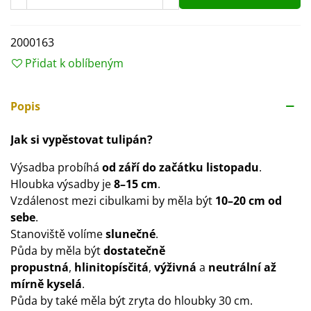
2000163
Přidat k oblíbeným
Popis
Jak si vypěstovat tulipán?
Výsadba probíhá
od září do
začátku listopadu
.
Hloubka výsadby je
8–15 cm
.
Vzdálenost mezi cibulkami by měla být
10–20 cm od
sebe
.
Stanoviště volíme
slunečné
.
Půda by měla být
dostatečně
propustná
,
hlinitopísčitá
,
výživná
a
neutrální až
mírně kyselá
.
Půda by také měla být zryta do hloubky 30 cm.