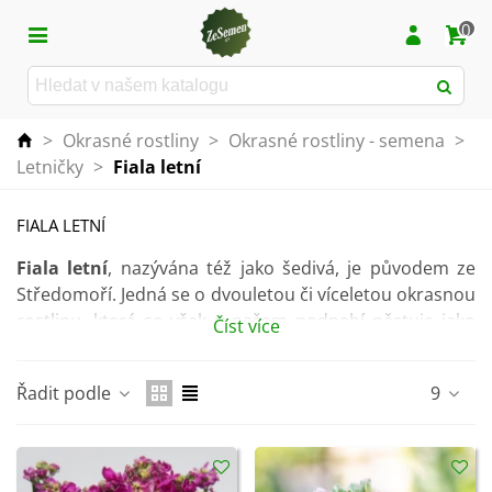
0
>
Okrasné rostliny
>
Okrasné rostliny - semena
>
Letničky
>
Fiala letní
FIALA LETNÍ
Fiala letní
, nazývána též jako šedivá, je původem ze
Středomoří. Jedná se o dvouletou či víceletou okrasnou
rostlinu, která se však v našem podnebí pěstuje jako
Číst více
letnička
.
Vyznačuje se
plnými květy
, které vás ohromí svou
Řadit podle
9
příjemnou vůní
. Ty se objevují převážně
od dubna až
do září
a vybírat můžete
z široké škály barev
.
Pěstovat fialu letní můžete nejen na svém okrasném