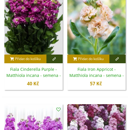
záhoně, ale také v
přenosné nádobě
.
Přidat do košíku
Přidat do košíku
Fiala Cinderella Purple -
Fiala Iron Appricot -
Matthiola incana - semena -
Matthiola incana - semena -
40 ks
40 ks
40 Kč
57 Kč