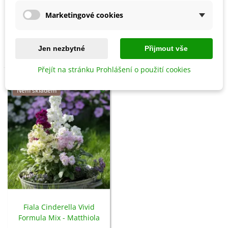
Marketingové cookies
Fiala Iron Rose - Matthiola
Fiala Cinderella Yellow -
incana - semena - 40 ks
Matthiola incana - semena -
40 ks
52 Kč
40 Kč
Jen nezbytné
Přijmout vše
Přejít na stránku Prohlášení o použití cookies
Není skladem
Fiala Cinderella Vivid
Formula Mix - Matthiola