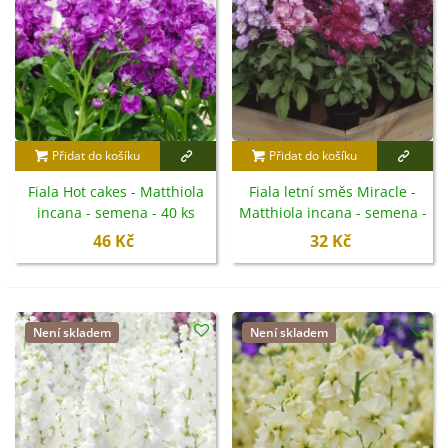
Přidat do košíku
Přidat do košíku
Fiala Hot cakes - Matthiola
Fiala letní směs Miracle -
incana - semena - 40 ks
Matthiola incana - semena -
60 ks
46 Kč
32 Kč
Není skladem
Není skladem